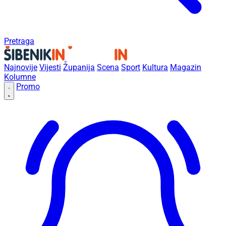
Pretraga
Najnovije
Vijesti
Županija
Scena
Sport
Kultura
Magazin
Kolumne
Promo