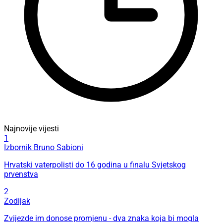
Najnovije vijesti
1
Izbornik Bruno Sabioni
Hrvatski vaterpolisti do 16 godina u finalu Svjetskog
prvenstva
2
Zodijak
Zvijezde im donose promjenu - dva znaka koja bi mogla