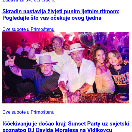
Skradin nastavlja živjeti punim ljetnim ritmom:
Pogledajte što vas očekuje ovog tjedna
Ove subote u Primoštenu
Ove subote u Primoštenu
Iščekivanju je došao kraj: Sunset Party uz svjetski
poznatog DJ Davida Moralesa na Vidikovcu