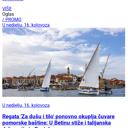
VIŠE
Oglas
/ PROMO
U nedjelju, 16. kolovoza
U nedjelju, 16. kolovoza
Regata 'Za dušu i tilo' ponovno okuplja čuvare
pomorske baštine: U Betinu stiže i talijanska