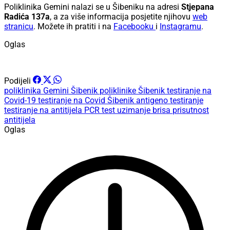
Poliklinika Gemini nalazi se u Šibeniku na adresi
Stjepana
Radića 137a
, a za više informacija posjetite njihovu
web
stranicu
. Možete ih pratiti i na
Facebooku
i
Instagramu
.
Oglas
Podijeli
poliklinika Gemini Šibenik
poliklinike Šibenik
testiranje na
Covid-19
testiranje na Covid Šibenik
antigeno testiranje
testiranje na antitijela
PCR test
uzimanje brisa
prisutnost
antitijela
Oglas