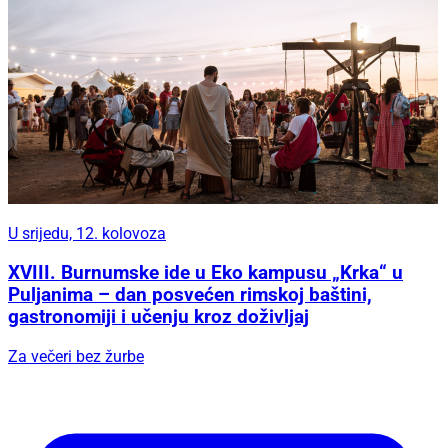
U srijedu, 12. kolovoza
XVIII. Burnumske ide u Eko kampusu „Krka“ u
Puljanima – dan posvećen rimskoj baštini,
gastronomiji i učenju kroz doživljaj
Za večeri bez žurbe