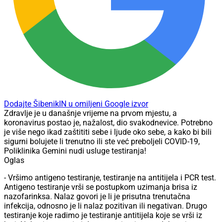
Dodajte ŠibenikIN u omiljeni Google izvor
Zdravlje je u današnje vrijeme na prvom mjestu, a
koronavirus postao je, nažalost, dio svakodnevice. Potrebno
je više nego ikad zaštititi sebe i ljude oko sebe, a kako bi bili
sigurni bolujete li trenutno ili ste već preboljeli COVID-19,
Poliklinika Gemini nudi usluge testiranja!
Oglas
- Vršimo antigeno testiranje, testiranje na antitijela i PCR test.
Antigeno testiranje vrši se postupkom uzimanja brisa iz
nazofarinksa. Nalaz govori je li je prisutna trenutačna
infekcija, odnosno je li nalaz pozitivan ili negativan. Drugo
testiranje koje radimo je testiranje antitijela koje se vrši iz