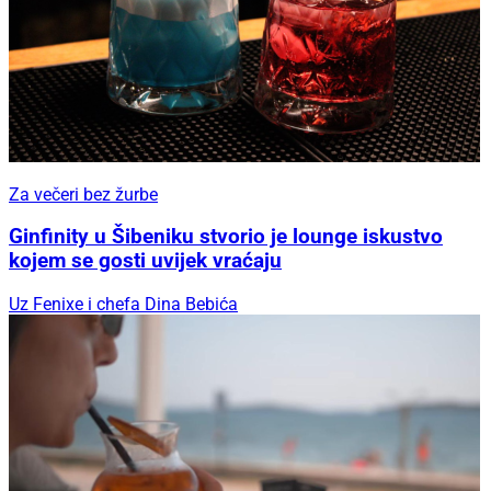
Za večeri bez žurbe
Ginfinity u Šibeniku stvorio je lounge iskustvo
kojem se gosti uvijek vraćaju
Uz Fenixe i chefa Dina Bebića