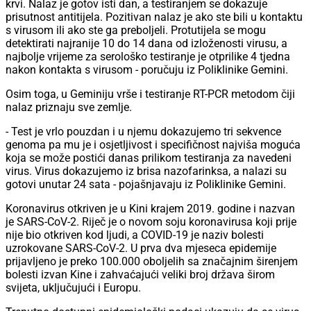
krvi. Nalaz je gotov isti dan, a testiranjem se dokazuje
prisutnost antitijela. Pozitivan nalaz je ako ste bili u kontaktu
s virusom ili ako ste ga preboljeli. Protutijela se mogu
detektirati najranije 10 do 14 dana od izloženosti virusu, a
najbolje vrijeme za serološko testiranje je otprilike 4 tjedna
nakon kontakta s virusom - poručuju iz Poliklinike Gemini.
Osim toga, u Geminiju vrše i testiranje RT-PCR metodom čiji
nalaz priznaju sve zemlje.
- Test je vrlo pouzdan i u njemu dokazujemo tri sekvence
genoma pa mu je i osjetljivost i specifičnost najviša moguća
koja se može postići danas prilikom testiranja za navedeni
virus. Virus dokazujemo iz brisa nazofarinksa, a nalazi su
gotovi unutar 24 sata - pojašnjavaju iz Poliklinike Gemini.
Koronavirus otkriven je u Kini krajem 2019. godine i nazvan
je SARS-CoV-2. Riječ je o novom soju koronavirusa koji prije
nije bio otkriven kod ljudi, a COVID-19 je naziv bolesti
uzrokovane SARS-CoV-2. U prva dva mjeseca epidemije
prijavljeno je preko 100.000 oboljelih sa značajnim širenjem
bolesti izvan Kine i zahvaćajući veliki broj država širom
svijeta, uključujući i Europu.