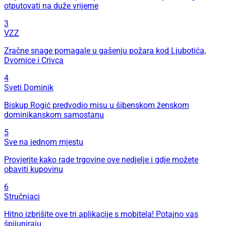
otputovati na duže vrijeme
3
VZZ
Zračne snage pomagale u gašenju požara kod Ljubotića,
Dvornice i Crivca
4
Sveti Dominik
Biskup Rogić predvodio misu u šibenskom ženskom
dominikanskom samostanu
5
Sve na jednom mjestu
Provjerite kako rade trgovine ove nedjelje i gdje možete
obaviti kupovinu
6
Stručnjaci
Hitno izbrišite ove tri aplikacije s mobitela! Potajno vas
špijuniraju