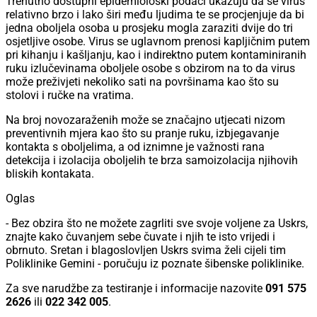
Trenutno dostupni epidemiološki podaci ukazuju da se virus
relativno brzo i lako širi među ljudima te se procjenjuje da bi
jedna oboljela osoba u prosjeku mogla zaraziti dvije do tri
osjetljive osobe. Virus se uglavnom prenosi kapljičnim putem
pri kihanju i kašljanju, kao i indirektno putem kontaminiranih
ruku izlučevinama oboljele osobe s obzirom na to da virus
može preživjeti nekoliko sati na površinama kao što su
stolovi i ručke na vratima.
Na broj novozaraženih može se značajno utjecati nizom
preventivnih mjera kao što su pranje ruku, izbjegavanje
kontakta s oboljelima, a od iznimne je važnosti rana
detekcija i izolacija oboljelih te brza samoizolacija njihovih
bliskih kontakata.
Oglas
- Bez obzira što ne možete zagrliti sve svoje voljene za Uskrs,
znajte kako čuvanjem sebe čuvate i njih te isto vrijedi i
obrnuto. Sretan i blagoslovljen Uskrs svima želi cijeli tim
Poliklinike Gemini - poručuju iz poznate šibenske poliklinike.
Za sve narudžbe za testiranje i informacije nazovite
091 575
2626
ili
022 342 005
.