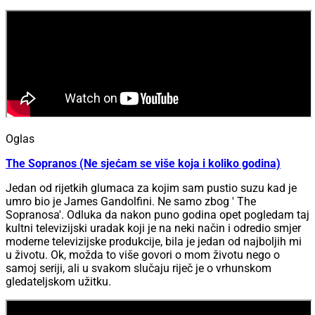
Oglas
The Sopranos (Ne sjećam se više koja i koliko godina)
Jedan od rijetkih glumaca za kojim sam pustio suzu kad je
umro bio je James Gandolfini. Ne samo zbog ' The
Sopranosa'. Odluka da nakon puno godina opet pogledam taj
kultni televizijski uradak koji je na neki način i odredio smjer
moderne televizijske produkcije, bila je jedan od najboljih mi
u životu. Ok, možda to više govori o mom životu nego o
samoj seriji, ali u svakom slučaju riječ je o vrhunskom
gledateljskom užitku.