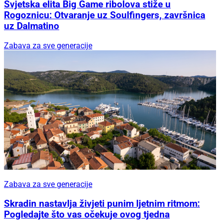
Svjetska elita Big Game ribolova stiže u
Rogoznicu: Otvaranje uz Soulfingers, završnica
uz Dalmatino
Zabava za sve generacije
Zabava za sve generacije
Skradin nastavlja živjeti punim ljetnim ritmom:
Pogledajte što vas očekuje ovog tjedna