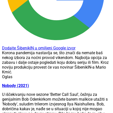
Dodajte ŠibenikIN u omiljeni Google izvor
Korona pandemija nastavlja se, što znači da nemate baš
nekog izbora za noćni provod vikendom. Najbolja opcija za
zabavu i dalje ostaje pogledati koju dobru seriju ili film. Kroz
noviju produkciju provest će vas novinar ŠibenikIN-a Mario
Krnić.
Oglas
Nobody (2021)
U iščekivanju nove sezone 'Better Call Saul', čežnju za
genijalnim Bob Odenkirkom možete barem malkice utažiti s
'Nobody', suludim trilerom izvjesnog Ilya Naishullera. Bob,
dobričina kakav je, nađe se u situaciji u kojoj nije mogao