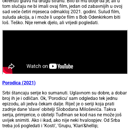
okrenuti glavu na drugu stranu. Bilo bi mu bolje da je, ali u
tom slučaju ne bi imali ovaj film, jedan od zabavnijih u ovoj
sad veće četiri mjeseca odmakloj 2021. godini. Sulud film,
suluda akcija, a i može li uopće film s Bob Odenkirkom biti
loš. Teško. Nije remek djelo, ali vrijedi pogledati.
Porodica (2021)
Srbi štancaju serije ko sumanuti. Uglavnom su dobre, a dobar
broj ih je i odličan. Ok, 'Porodicu' sam odgledao tek jednu
epizodu, ali jedva čekam dalje. Riječ je o seriji koja prati
zadnje dane 'slave' obitelji Slobodana Miloševića. Takva
serija, primjerice, o obitelji Tuđman se kod nas ne može još
uvijek snimiti. Ako i ikad, ako nije neki hvalospjev. Od Srba
treba još pogledati i 'Kosti', 'Grupu, 'Klan'&hellip;