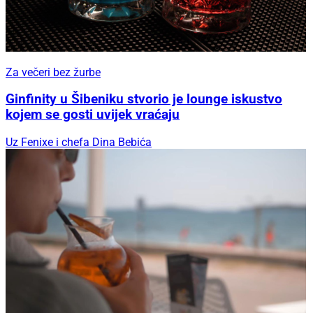
Za večeri bez žurbe
Ginfinity u Šibeniku stvorio je lounge iskustvo
kojem se gosti uvijek vraćaju
Uz Fenixe i chefa Dina Bebića