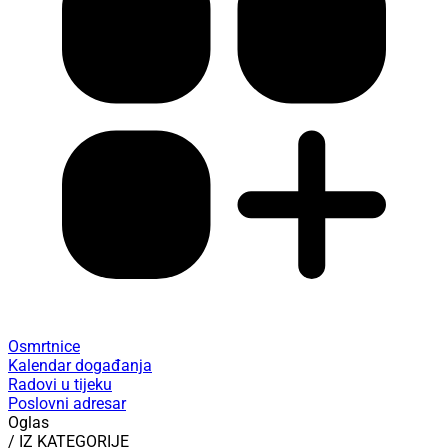
Osmrtnice
Kalendar događanja
Radovi u tijeku
Poslovni adresar
Oglas
/ IZ KATEGORIJE