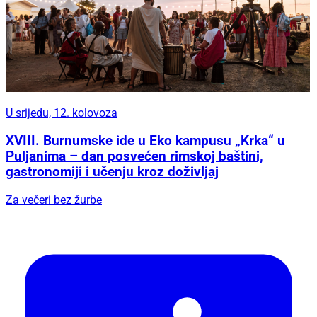
U srijedu, 12. kolovoza
XVIII. Burnumske ide u Eko kampusu „Krka“ u
Puljanima – dan posvećen rimskoj baštini,
gastronomiji i učenju kroz doživljaj
Za večeri bez žurbe