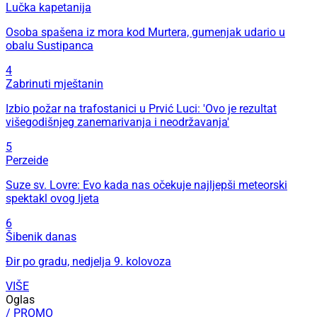
Lučka kapetanija
Osoba spašena iz mora kod Murtera, gumenjak udario u
obalu Sustipanca
4
Zabrinuti mještanin
Izbio požar na trafostanici u Prvić Luci: 'Ovo je rezultat
višegodišnjeg zanemarivanja i neodržavanja'
5
Perzeide
Suze sv. Lovre: Evo kada nas očekuje najljepši meteorski
spektakl ovog ljeta
6
Šibenik danas
Đir po gradu, nedjelja 9. kolovoza
VIŠE
Oglas
/ PROMO