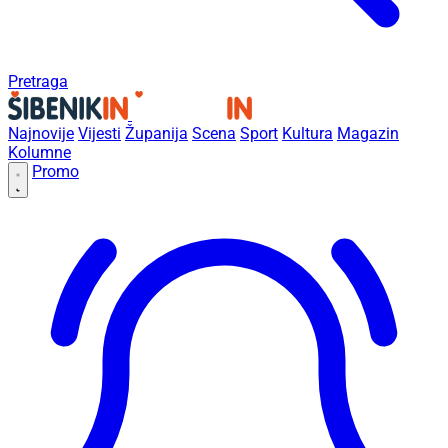
Pretraga
Najnovije
Vijesti
Županija
Scena
Sport
Kultura
Magazin
Kolumne
Promo