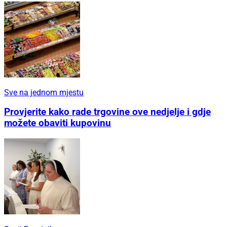
Sve na jednom mjestu
Provjerite kako rade trgovine ove nedjelje i gdje
možete obaviti kupovinu