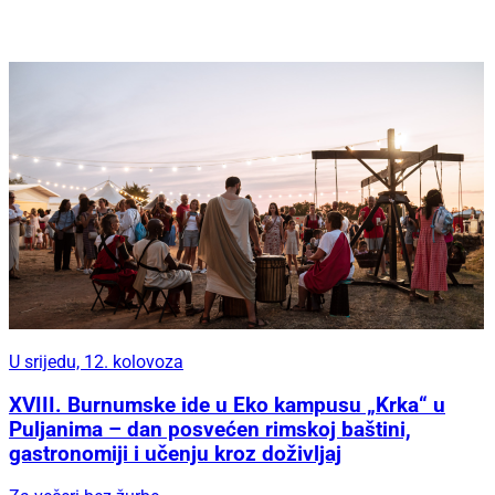
U srijedu, 12. kolovoza
XVIII. Burnumske ide u Eko kampusu „Krka“ u
Puljanima – dan posvećen rimskoj baštini,
gastronomiji i učenju kroz doživljaj