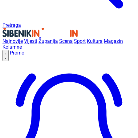
Pretraga
Najnovije
Vijesti
Županija
Scena
Sport
Kultura
Magazin
Kolumne
Promo