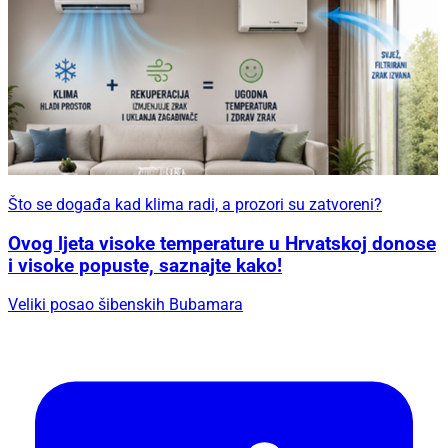
Što se događa kad klima radi, a prozori su zatvoreni?
Ovog ljeta visoke temperature u Hrvatskoj donose
i visoke popuste, saznajte kako!
Veliki posao šibenskih Bubamara