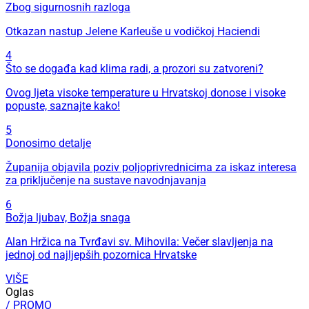
Zbog sigurnosnih razloga
Otkazan nastup Jelene Karleuše u vodičkoj Haciendi
4
Što se događa kad klima radi, a prozori su zatvoreni?
Ovog ljeta visoke temperature u Hrvatskoj donose i visoke
popuste, saznajte kako!
5
Donosimo detalje
Županija objavila poziv poljoprivrednicima za iskaz interesa
za priključenje na sustave navodnjavanja
6
Božja ljubav, Božja snaga
Alan Hržica na Tvrđavi sv. Mihovila: Večer slavljenja na
jednoj od najljepših pozornica Hrvatske
VIŠE
Oglas
/ PROMO