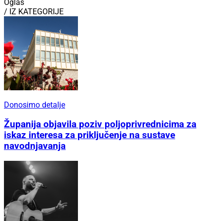
Oglas
/ IZ KATEGORIJE
Donosimo detalje
Županija objavila poziv poljoprivrednicima za
iskaz interesa za priključenje na sustave
navodnjavanja