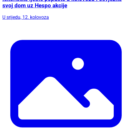
svoj dom uz Hespo akcije
U srijedu, 12. kolovoza