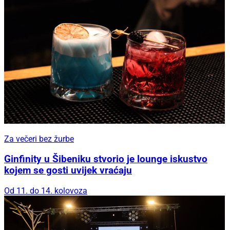
Za večeri bez žurbe
Ginfinity u Šibeniku stvorio je lounge iskustvo
kojem se gosti uvijek vraćaju
Od 11. do 14. kolovoza