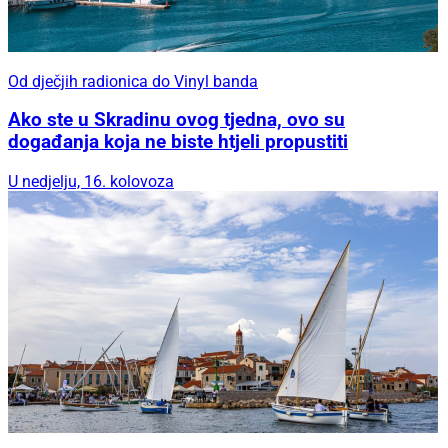
Od dječjih radionica do Vinyl banda
Ako ste u Skradinu ovog tjedna, ovo su
događanja koja ne biste htjeli propustiti
U nedjelju, 16. kolovoza