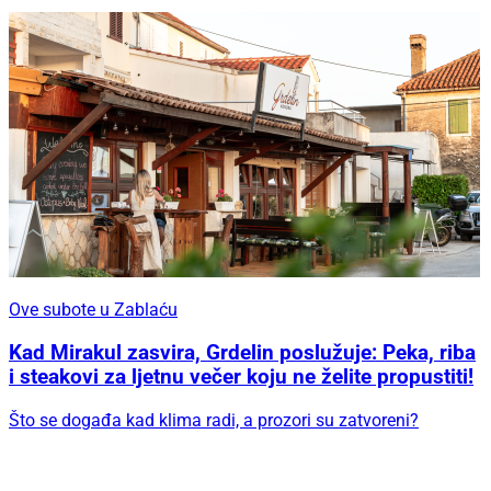
Ove subote u Zablaću
Kad Mirakul zasvira, Grdelin poslužuje: Peka, riba
i steakovi za ljetnu večer koju ne želite propustiti!
Što se događa kad klima radi, a prozori su zatvoreni?