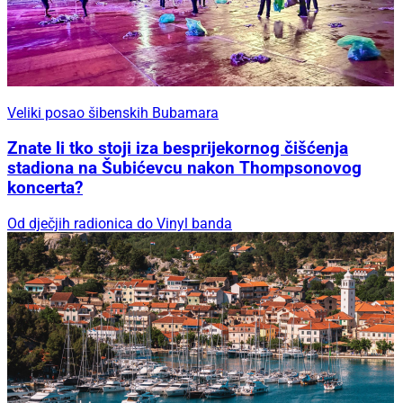
Veliki posao šibenskih Bubamara
Znate li tko stoji iza besprijekornog čišćenja
stadiona na Šubićevcu nakon Thompsonovog
koncerta?
Od dječjih radionica do Vinyl banda