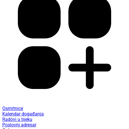
Osmrtnice
Kalendar događanja
Radovi u tijeku
Poslovni adresar