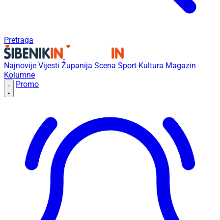
Pretraga
Najnovije
Vijesti
Županija
Scena
Sport
Kultura
Magazin
Kolumne
Promo