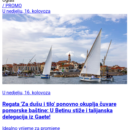
Oglas
/ PROMO
U nedjelju, 16. kolovoza
U nedjelju, 16. kolovoza
Regata 'Za dušu i tilo' ponovno okuplja čuvare
pomorske baštine: U Betinu stiže i talijanska
delegacija iz Gaete!
Idealno vrijeme za promjene