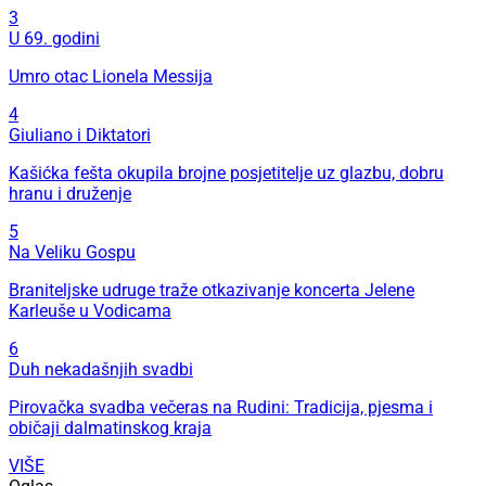
3
U 69. godini
Umro otac Lionela Messija
4
Giuliano i Diktatori
Kašićka fešta okupila brojne posjetitelje uz glazbu, dobru
hranu i druženje
5
Na Veliku Gospu
Braniteljske udruge traže otkazivanje koncerta Jelene
Karleuše u Vodicama
6
Duh nekadašnjih svadbi
Pirovačka svadba večeras na Rudini: Tradicija, pjesma i
običaji dalmatinskog kraja
VIŠE