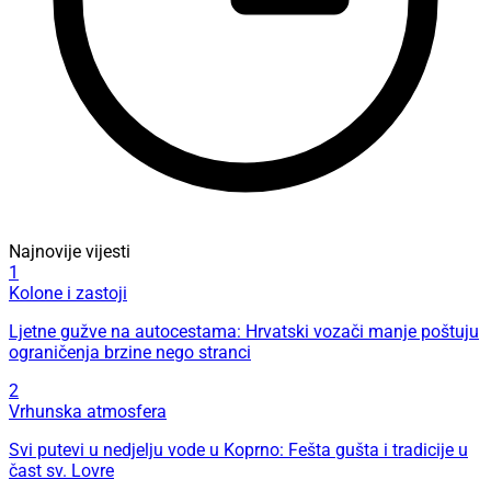
Najnovije vijesti
1
Kolone i zastoji
Ljetne gužve na autocestama: Hrvatski vozači manje poštuju
ograničenja brzine nego stranci
2
Vrhunska atmosfera
Svi putevi u nedjelju vode u Koprno: Fešta gušta i tradicije u
čast sv. Lovre