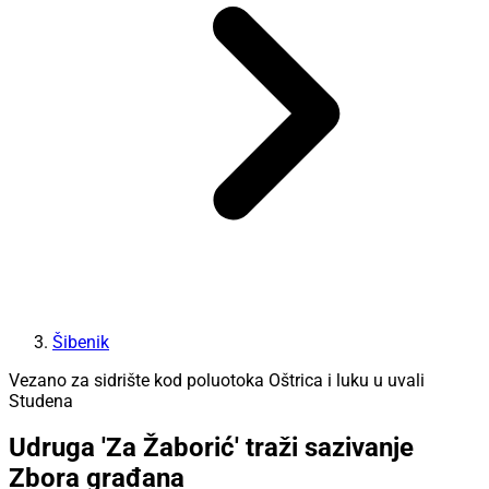
Šibenik
Vezano za sidrište kod poluotoka Oštrica i luku u uvali
Studena
Udruga 'Za Žaborić' traži sazivanje
Zbora građana