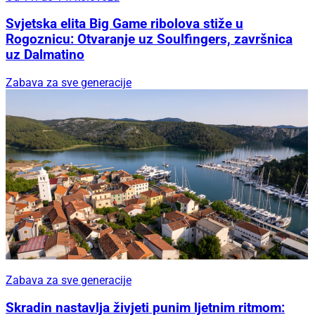
Svjetska elita Big Game ribolova stiže u
Rogoznicu: Otvaranje uz Soulfingers, završnica
uz Dalmatino
Zabava za sve generacije
Zabava za sve generacije
Skradin nastavlja živjeti punim ljetnim ritmom: