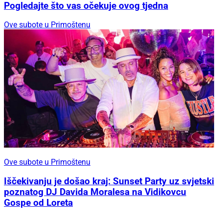
Pogledajte što vas očekuje ovog tjedna
Ove subote u Primoštenu
Ove subote u Primoštenu
Iščekivanju je došao kraj: Sunset Party uz svjetski
poznatog DJ Davida Moralesa na Vidikovcu
Gospe od Loreta