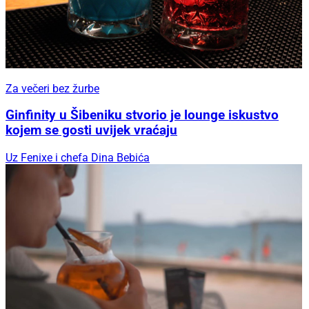
Za večeri bez žurbe
Ginfinity u Šibeniku stvorio je lounge iskustvo
kojem se gosti uvijek vraćaju
Uz Fenixe i chefa Dina Bebića