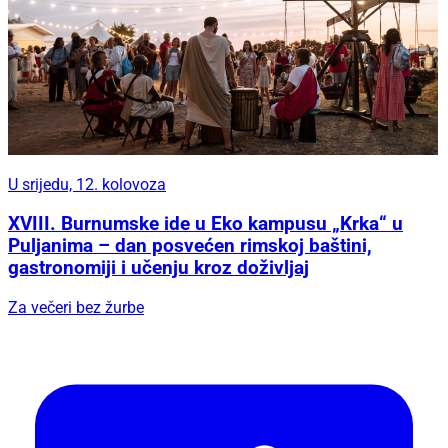
U srijedu, 12. kolovoza
XVIII. Burnumske ide u Eko kampusu „Krka“ u
Puljanima – dan posvećen rimskoj baštini,
gastronomiji i učenju kroz doživljaj
Za večeri bez žurbe