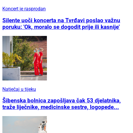
Koncert je rasprodan
Silente uoči koncerta na Tvrđavi poslao važnu
poruku: 'Ok, moralo se dogodit prije ili kasnije'
Natječaj u tijeku
Šibenska bolnica zapošljava čak 53 djelatnika,
traže liječnike, medicinske sestre, logopede...