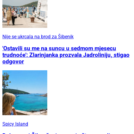
Nije se ukrcala na brod za Šibenik
'Ostavili su me na suncu u sedmom mjesecu
trudnoće': Zlarinjanka prozvala Jadroliniju, stigao
odgovor
Spicy Island