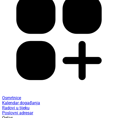
Osmrtnice
Kalendar događanja
Radovi u tijeku
Poslovni adresar
Oglas