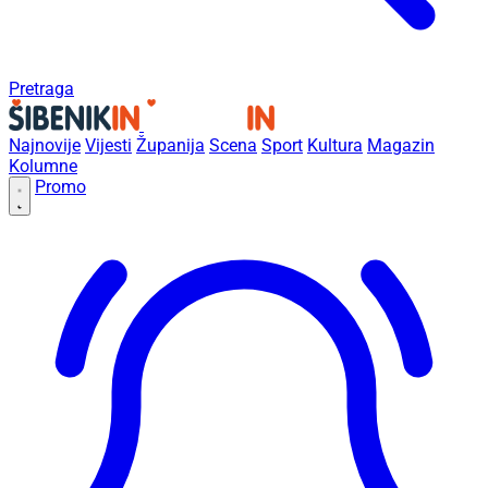
Pretraga
Najnovije
Vijesti
Županija
Scena
Sport
Kultura
Magazin
Kolumne
Promo