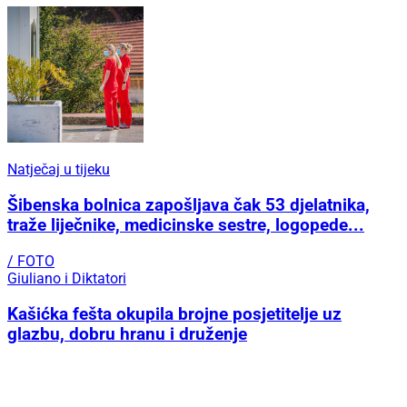
Natječaj u tijeku
Šibenska bolnica zapošljava čak 53 djelatnika,
traže liječnike, medicinske sestre, logopede...
/ FOTO
Giuliano i Diktatori
Kašićka fešta okupila brojne posjetitelje uz
glazbu, dobru hranu i druženje