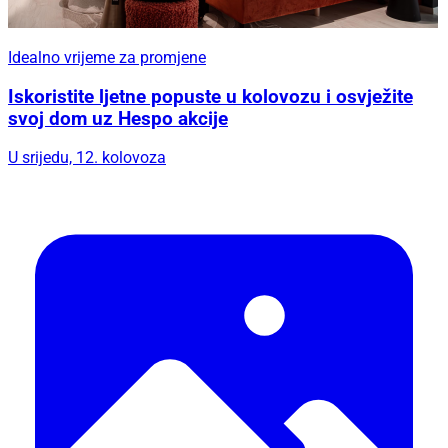
Idealno vrijeme za promjene
Iskoristite ljetne popuste u kolovozu i osvježite
svoj dom uz Hespo akcije
U srijedu, 12. kolovoza