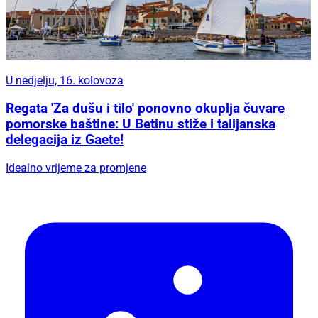
U nedjelju, 16. kolovoza
Regata 'Za dušu i tilo' ponovno okuplja čuvare
pomorske baštine: U Betinu stiže i talijanska
delegacija iz Gaete!
Idealno vrijeme za promjene