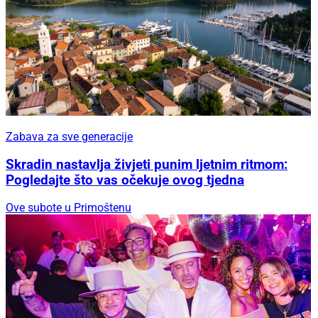
Zabava za sve generacije
Skradin nastavlja živjeti punim ljetnim ritmom:
Pogledajte što vas očekuje ovog tjedna
Ove subote u Primoštenu