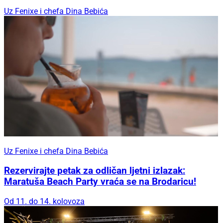
Uz Fenixe i chefa Dina Bebića
Uz Fenixe i chefa Dina Bebića
Rezervirajte petak za odličan ljetni izlazak:
Maratuša Beach Party vraća se na Brodaricu!
Od 11. do 14. kolovoza