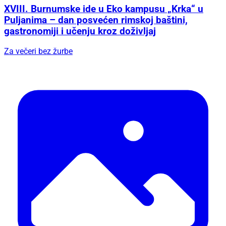
XVIII. Burnumske ide u Eko kampusu „Krka“ u
Puljanima – dan posvećen rimskoj baštini,
gastronomiji i učenju kroz doživljaj
Za večeri bez žurbe