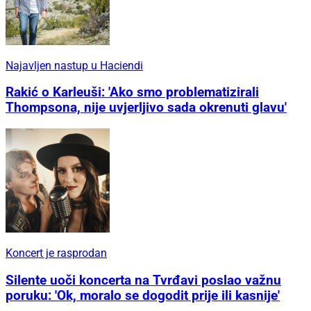
Najavljen nastup u Haciendi
Rakić o Karleuši: 'Ako smo problematizirali
Thompsona, nije uvjerljivo sada okrenuti glavu'
Koncert je rasprodan
Silente uoči koncerta na Tvrđavi poslao važnu
poruku: 'Ok, moralo se dogodit prije ili kasnije'