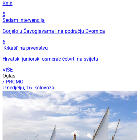
Knin
5
Sedam intervencija
Gorjelo u Čavoglavama i na području Dvornica
6
'Krkaši' na prvenstvu
Hrvatski juniorski osmerac četvrti na svijetu
VIŠE
Oglas
/ PROMO
U nedjelju, 16. kolovoza