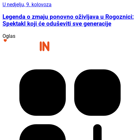
U nedjelju, 9. kolovoza
Legenda o zmaju ponovno oživljava u Rogoznici:
Spektakl koji će oduševiti sve generacije
Oglas