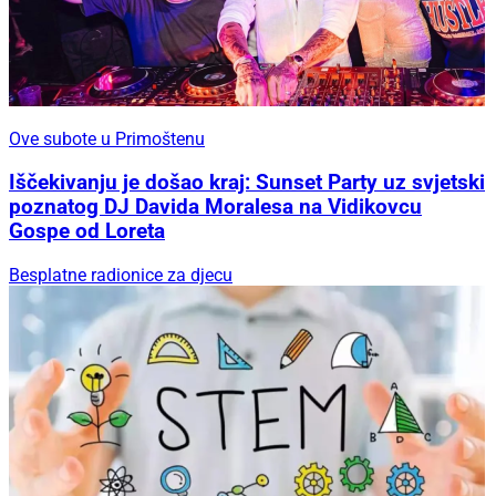
Ove subote u Primoštenu
Iščekivanju je došao kraj: Sunset Party uz svjetski
poznatog DJ Davida Moralesa na Vidikovcu
Gospe od Loreta
Besplatne radionice za djecu