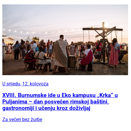
U srijedu, 12. kolovoza
XVIII. Burnumske ide u Eko kampusu „Krka“ u
Puljanima – dan posvećen rimskoj baštini,
gastronomiji i učenju kroz doživljaj
Za večeri bez žurbe