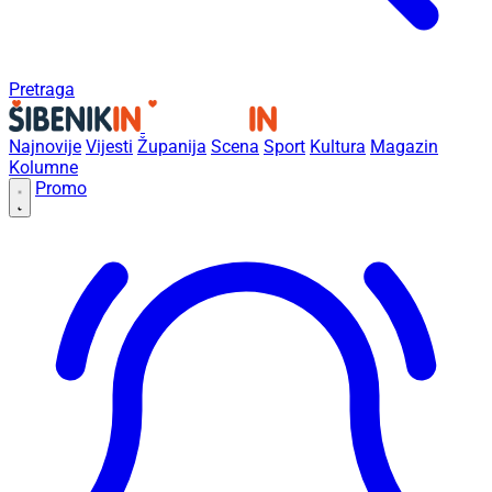
Pretraga
Najnovije
Vijesti
Županija
Scena
Sport
Kultura
Magazin
Kolumne
Promo