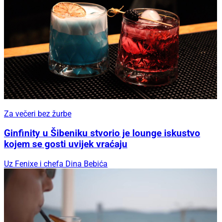
Za večeri bez žurbe
Ginfinity u Šibeniku stvorio je lounge iskustvo
kojem se gosti uvijek vraćaju
Uz Fenixe i chefa Dina Bebića