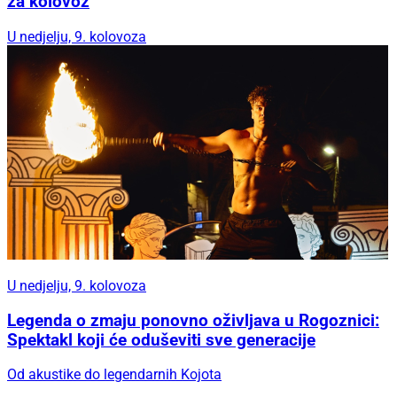
za kolovoz
U nedjelju, 9. kolovoza
U nedjelju, 9. kolovoza
Legenda o zmaju ponovno oživljava u Rogoznici:
Spektakl koji će oduševiti sve generacije
Od akustike do legendarnih Kojota