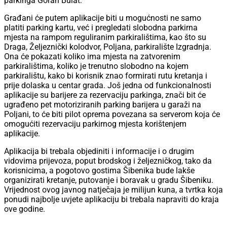
parkinga Goran Bulat:
Građani će putem aplikacije biti u mogućnosti ne samo
platiti parking kartu, već i pregledati slobodna parkirna
mjesta na rampom reguliranim parkiralištima, kao što su
Draga, Željeznički kolodvor, Poljana, parkiralište Izgradnja.
Ona će pokazati koliko ima mjesta na zatvorenim
parkiralištima, koliko je trenutno slobodno na kojem
parkiralištu, kako bi korisnik znao formirati rutu kretanja i
prije dolaska u centar grada. Još jedna od funkcionalnosti
aplikacije su barijere za rezervaciju parkinga, znači bit će
ugrađeno pet motoriziranih parking barijera u garaži na
Poljani, to će biti pilot oprema povezana sa serverom koja će
omogućiti rezervaciju parkirnog mjesta korištenjem
aplikacije.
Aplikacija bi trebala objediniti i informacije i o drugim
vidovima prijevoza, poput brodskog i željezničkog, tako da
korisnicima, a pogotovo gostima Šibenika bude lakše
organizirati kretanje, putovanje i boravak u gradu Šibeniku.
Vrijednost ovog javnog natječaja je milijun kuna, a tvrtka koja
ponudi najbolje uvjete aplikaciju bi trebala napraviti do kraja
ove godine.