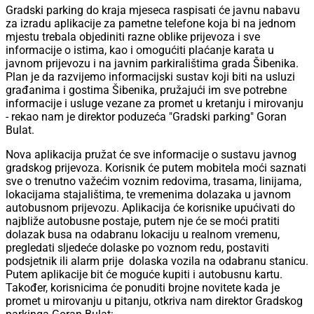
Gradski parking do kraja mjeseca raspisati će javnu nabavu
za izradu aplikacije za pametne telefone koja bi na jednom
mjestu trebala objediniti razne oblike prijevoza i sve
informacije o istima, kao i omogućiti plaćanje karata u
javnom prijevozu i na javnim parkiralištima grada Šibenika.
Plan je da razvijemo informacijski sustav koji biti na usluzi
građanima i gostima Šibenika, pružajući im sve potrebne
informacije i usluge vezane za promet u kretanju i mirovanju
- rekao nam je direktor poduzeća "Gradski parking" Goran
Bulat.
Nova aplikacija pružat će sve informacije o sustavu javnog
gradskog prijevoza. Korisnik će putem mobitela moći saznati
sve o trenutno važećim voznim redovima, trasama, linijama,
lokacijama stajalištima, te vremenima dolazaka u javnom
autobusnom prijevozu. Aplikacija će korisnike upućivati do
najbliže autobusne postaje, putem nje će se moći pratiti
dolazak busa na odabranu lokaciju u realnom vremenu,
pregledati sljedeće dolaske po voznom redu, postaviti
podsjetnik ili alarm prije dolaska vozila na odabranu stanicu.
Putem aplikacije bit će moguće kupiti i autobusnu kartu.
Također, korisnicima će ponuditi brojne novitete kada je
promet u mirovanju u pitanju, otkriva nam direktor Gradskog