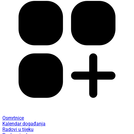
Osmrtnice
Kalendar događanja
Radovi u tijeku