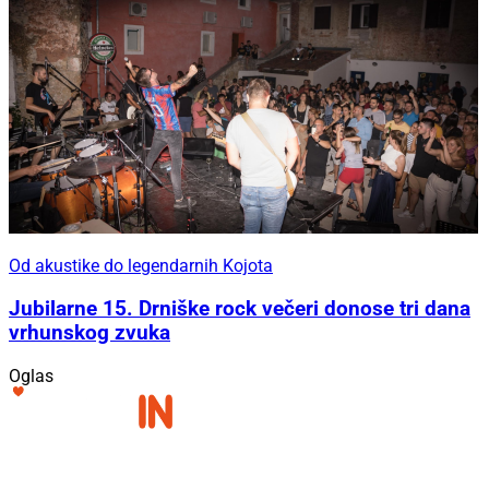
Od akustike do legendarnih Kojota
Jubilarne 15. Drniške rock večeri donose tri dana
vrhunskog zvuka
Oglas