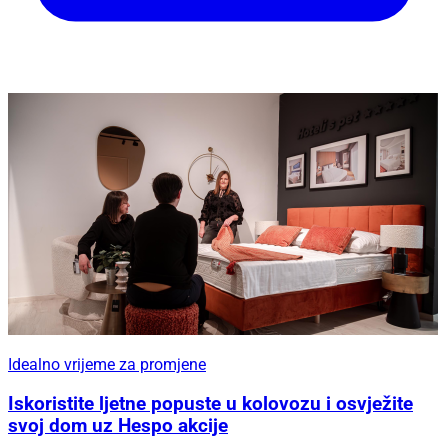
Idealno vrijeme za promjene
Iskoristite ljetne popuste u kolovozu i osvježite
svoj dom uz Hespo akcije