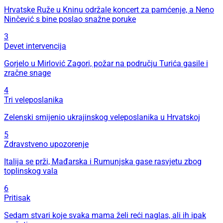
Hrvatske Ruže u Kninu održale koncert za pamćenje, a Neno
Ninčević s bine poslao snažne poruke
3
Devet intervencija
Gorjelo u Mirlović Zagori, požar na području Turića gasile i
zračne snage
4
Tri veleposlanika
Zelenski smijenio ukrajinskog veleposlanika u Hrvatskoj
5
Zdravstveno upozorenje
Italija se prži, Mađarska i Rumunjska gase rasvjetu zbog
toplinskog vala
6
Pritisak
Sedam stvari koje svaka mama želi reći naglas, ali ih ipak