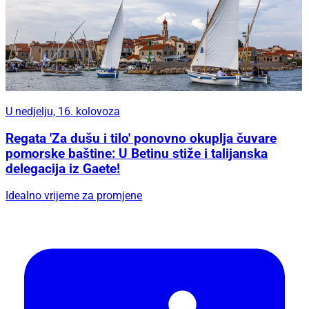
U nedjelju, 16. kolovoza
Regata 'Za dušu i tilo' ponovno okuplja čuvare
pomorske baštine: U Betinu stiže i talijanska
delegacija iz Gaete!
Idealno vrijeme za promjene