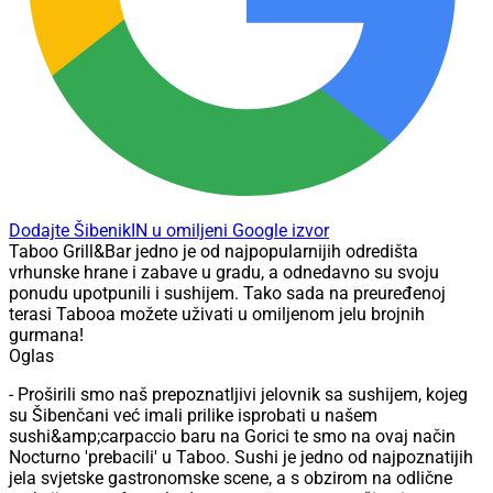
Dodajte ŠibenikIN u omiljeni Google izvor
Taboo Grill&Bar jedno je od najpopularnijih odredišta
vrhunske hrane i zabave u gradu, a odnedavno su svoju
ponudu upotpunili i sushijem. Tako sada na preuređenoj
terasi Tabooa možete uživati u omiljenom jelu brojnih
gurmana!
Oglas
- Proširili smo naš prepoznatljivi jelovnik sa sushijem, kojeg
su Šibenčani već imali prilike isprobati u našem
sushi&amp;carpaccio baru na Gorici te smo na ovaj način
Nocturno 'prebacili' u Taboo. Sushi je jedno od najpoznatijih
jela svjetske gastronomske scene, a s obzirom na odlične