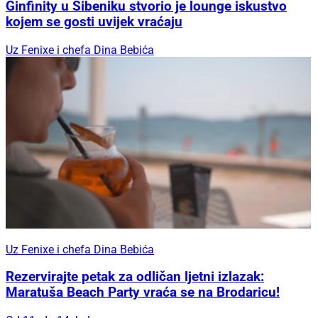
Ginfinity u Šibeniku stvorio je lounge iskustvo
kojem se gosti uvijek vraćaju
Uz Fenixe i chefa Dina Bebića
Uz Fenixe i chefa Dina Bebića
Rezervirajte petak za odličan ljetni izlazak:
Maratuša Beach Party vraća se na Brodaricu!