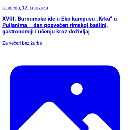
U srijedu, 12. kolovoza
XVIII. Burnumske ide u Eko kampusu „Krka“ u
Puljanima – dan posvećen rimskoj baštini,
gastronomiji i učenju kroz doživljaj
Za večeri bez žurbe