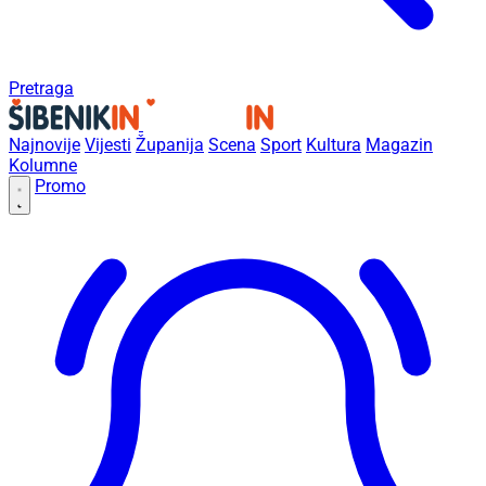
Pretraga
Najnovije
Vijesti
Županija
Scena
Sport
Kultura
Magazin
Kolumne
Promo