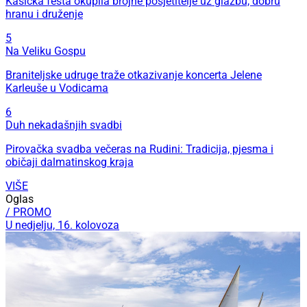
Kašićka fešta okupila brojne posjetitelje uz glazbu, dobru
hranu i druženje
5
Na Veliku Gospu
Braniteljske udruge traže otkazivanje koncerta Jelene
Karleuše u Vodicama
6
Duh nekadašnjih svadbi
Pirovačka svadba večeras na Rudini: Tradicija, pjesma i
običaji dalmatinskog kraja
VIŠE
Oglas
/ PROMO
U nedjelju, 16. kolovoza