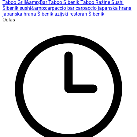
Taboo Grill&amp;Bar
Taboo Šibenik
Taboo Ražine
Sushi
Šibenik
sushi&amp;carpaccio bar
carpaccio
japanska hrana
japanska hrana Šibenik
azijski restoran Šibenik
Oglas