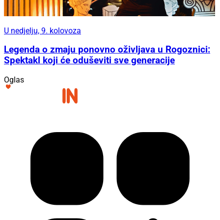
U nedjelju, 9. kolovoza
Legenda o zmaju ponovno oživljava u Rogoznici:
Spektakl koji će oduševiti sve generacije
Oglas