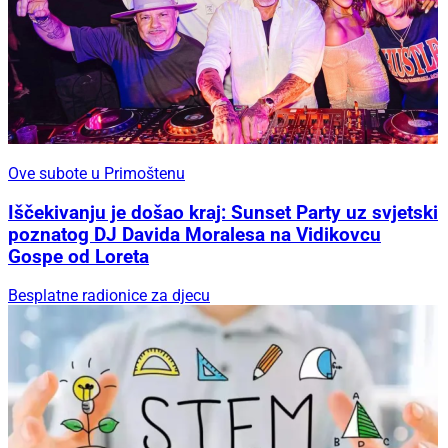
Ove subote u Primoštenu
Iščekivanju je došao kraj: Sunset Party uz svjetski
poznatog DJ Davida Moralesa na Vidikovcu
Gospe od Loreta
Besplatne radionice za djecu