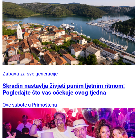
Zabava za sve generacije
Skradin nastavlja živjeti punim ljetnim ritmom:
Pogledajte što vas očekuje ovog tjedna
Ove subote u Primoštenu