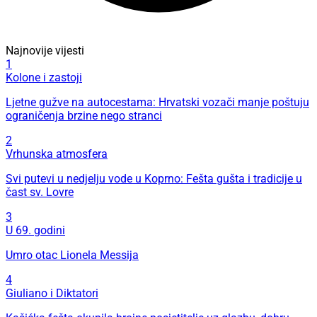
Najnovije vijesti
1
Kolone i zastoji
Ljetne gužve na autocestama: Hrvatski vozači manje poštuju
ograničenja brzine nego stranci
2
Vrhunska atmosfera
Svi putevi u nedjelju vode u Koprno: Fešta gušta i tradicije u
čast sv. Lovre
3
U 69. godini
Umro otac Lionela Messija
4
Giuliano i Diktatori