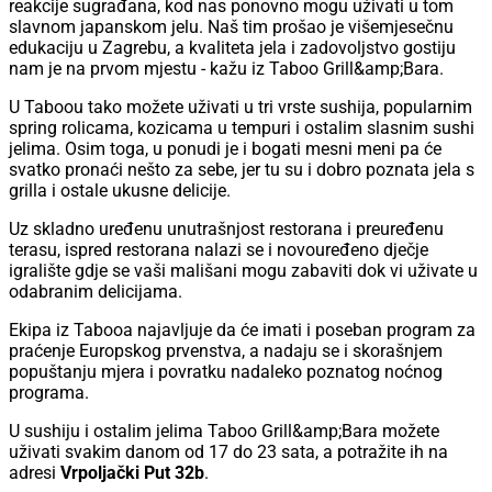
reakcije sugrađana, kod nas ponovno mogu uživati u tom
slavnom japanskom jelu. Naš tim prošao je višemjesečnu
edukaciju u Zagrebu, a kvaliteta jela i zadovoljstvo gostiju
nam je na prvom mjestu - kažu iz Taboo Grill&amp;Bara.
U Taboou tako možete uživati u tri vrste sushija, popularnim
spring rolicama, kozicama u tempuri i ostalim slasnim sushi
jelima. Osim toga, u ponudi je i bogati mesni meni pa će
svatko pronaći nešto za sebe, jer tu su i dobro poznata jela s
grilla i ostale ukusne delicije.
Uz skladno uređenu unutrašnjost restorana i preuređenu
terasu, ispred restorana nalazi se i novouređeno dječje
igralište gdje se vaši mališani mogu zabaviti dok vi uživate u
odabranim delicijama.
Ekipa iz Tabooa najavljuje da će imati i poseban program za
praćenje Europskog prvenstva, a nadaju se i skorašnjem
popuštanju mjera i povratku nadaleko poznatog noćnog
programa.
U sushiju i ostalim jelima Taboo Grill&amp;Bara možete
uživati svakim danom od 17 do 23 sata, a potražite ih na
adresi
Vrpoljački Put 32b
.