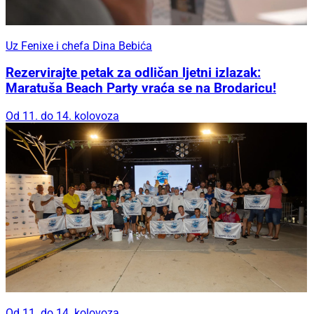
Uz Fenixe i chefa Dina Bebića
Rezervirajte petak za odličan ljetni izlazak:
Maratuša Beach Party vraća se na Brodaricu!
Od 11. do 14. kolovoza
Od 11. do 14. kolovoza