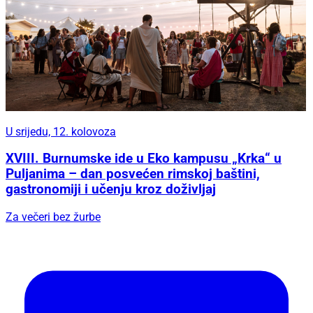
U srijedu, 12. kolovoza
XVIII. Burnumske ide u Eko kampusu „Krka“ u
Puljanima – dan posvećen rimskoj baštini,
gastronomiji i učenju kroz doživljaj
Za večeri bez žurbe