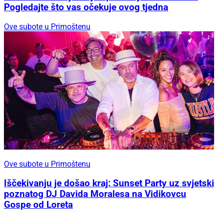
Pogledajte što vas očekuje ovog tjedna
Ove subote u Primoštenu
Ove subote u Primoštenu
Iščekivanju je došao kraj: Sunset Party uz svjetski
poznatog DJ Davida Moralesa na Vidikovcu
Gospe od Loreta