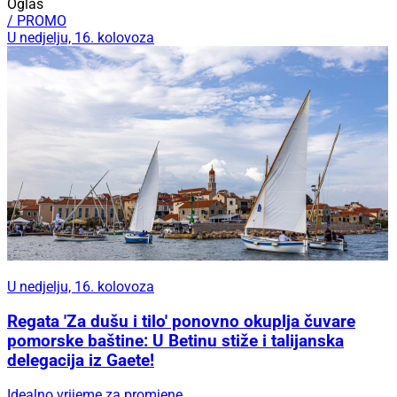
Oglas
/ PROMO
U nedjelju, 16. kolovoza
U nedjelju, 16. kolovoza
Regata 'Za dušu i tilo' ponovno okuplja čuvare
pomorske baštine: U Betinu stiže i talijanska
delegacija iz Gaete!
Idealno vrijeme za promjene