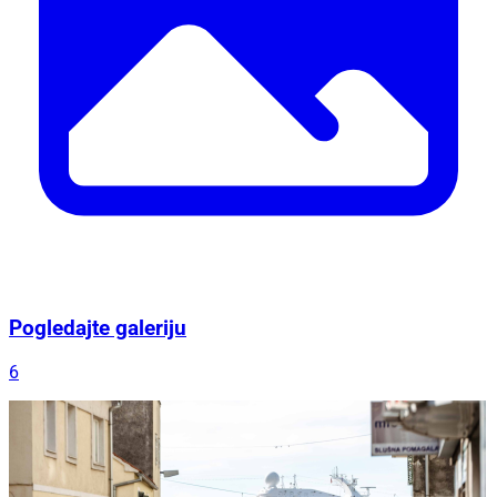
Pogledajte galeriju
6