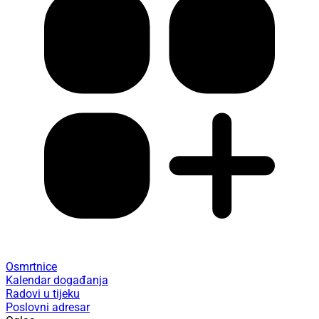
Osmrtnice
Kalendar događanja
Radovi u tijeku
Poslovni adresar