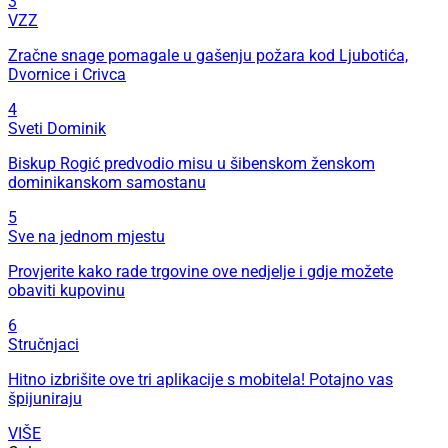
3
VZZ
Zračne snage pomagale u gašenju požara kod Ljubotića,
Dvornice i Crivca
4
Sveti Dominik
Biskup Rogić predvodio misu u šibenskom ženskom
dominikanskom samostanu
5
Sve na jednom mjestu
Provjerite kako rade trgovine ove nedjelje i gdje možete
obaviti kupovinu
6
Stručnjaci
Hitno izbrišite ove tri aplikacije s mobitela! Potajno vas
špijuniraju
VIŠE