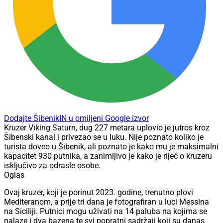
Dodajte ŠibenikIN u omiljeni Google izvor
Kruzer Viking Saturn, dug 227 metara uplovio je jutros kroz
Šibenski kanal i privezao se u luku. Nije poznato koliko je
turista doveo u Šibenik, ali poznato je kako mu je maksimalni
kapacitet 930 putnika, a zanimljivo je kako je riječ o kruzeru
isključivo za odrasle osobe.
Oglas
Ovaj kruzer, koji je porinut 2023. godine, trenutno plovi
Mediteranom, a prije tri dana je fotografiran u luci Messina
na Siciliji. Putnici mogu uživati na 14 paluba na kojima se
nalaze i dva bazena te svi popratni sadržaji koji su danas