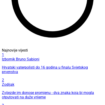
Najnovije vijesti
1
Izbornik Bruno Sabioni
Hrvatski vaterpolisti do 16 godina u finalu Svjetskog
prvenstva
2
Zodijak
Zvijezde im donose promjenu - dva znaka koja bi mogla
otputovati na duže vrijeme