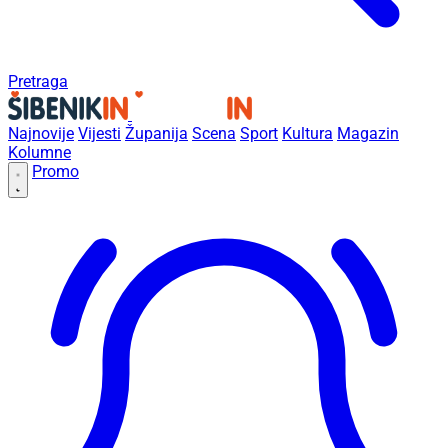
Pretraga
Najnovije
Vijesti
Županija
Scena
Sport
Kultura
Magazin
Kolumne
Promo