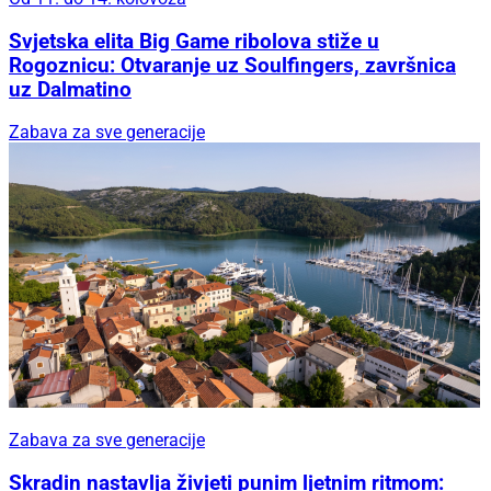
Svjetska elita Big Game ribolova stiže u
Rogoznicu: Otvaranje uz Soulfingers, završnica
uz Dalmatino
Zabava za sve generacije
Zabava za sve generacije
Skradin nastavlja živjeti punim ljetnim ritmom: