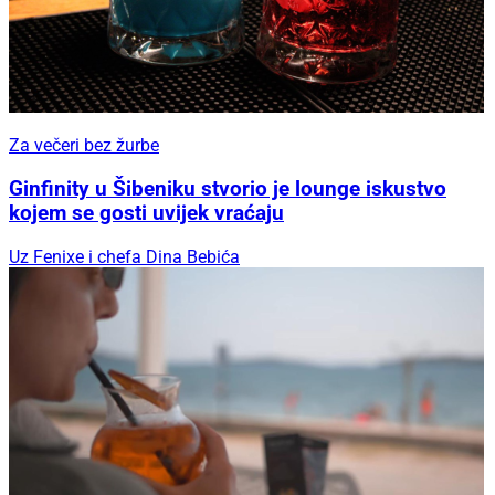
Za večeri bez žurbe
Ginfinity u Šibeniku stvorio je lounge iskustvo
kojem se gosti uvijek vraćaju
Uz Fenixe i chefa Dina Bebića