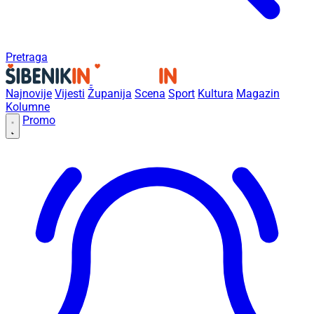
Pretraga
Najnovije
Vijesti
Županija
Scena
Sport
Kultura
Magazin
Kolumne
Promo