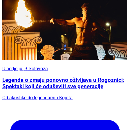
U nedjelju, 9. kolovoza
Legenda o zmaju ponovno oživljava u Rogoznici:
Spektakl koji će oduševiti sve generacije
Od akustike do legendarnih Kojota