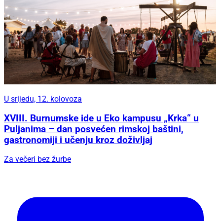
U srijedu, 12. kolovoza
XVIII. Burnumske ide u Eko kampusu „Krka“ u
Puljanima – dan posvećen rimskoj baštini,
gastronomiji i učenju kroz doživljaj
Za večeri bez žurbe