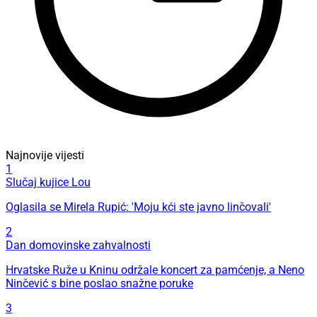
Najnovije vijesti
1
Slučaj kujice Lou
Oglasila se Mirela Rupić: 'Moju kći ste javno linčovali'
2
Dan domovinske zahvalnosti
Hrvatske Ruže u Kninu održale koncert za pamćenje, a Neno
Ninčević s bine poslao snažne poruke
3