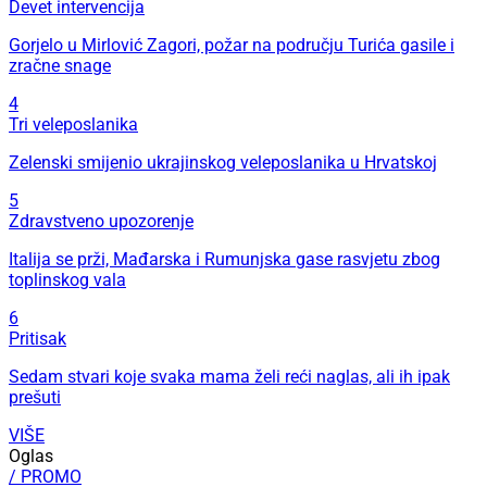
Devet intervencija
Gorjelo u Mirlović Zagori, požar na području Turića gasile i
zračne snage
4
Tri veleposlanika
Zelenski smijenio ukrajinskog veleposlanika u Hrvatskoj
5
Zdravstveno upozorenje
Italija se prži, Mađarska i Rumunjska gase rasvjetu zbog
toplinskog vala
6
Pritisak
Sedam stvari koje svaka mama želi reći naglas, ali ih ipak
prešuti
VIŠE
Oglas
/ PROMO