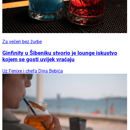
Za večeri bez žurbe
Ginfinity u Šibeniku stvorio je lounge iskustvo
kojem se gosti uvijek vraćaju
Uz Fenixe i chefa Dina Bebića