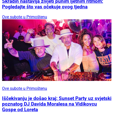
Skradin nastavlja živjeti punim ljetnim ritmom:
Pogledajte što vas očekuje ovog tjedna
Ove subote u Primoštenu
Ove subote u Primoštenu
Iščekivanju je došao kraj: Sunset Party uz svjetski
poznatog DJ Davida Moralesa na Vidikovcu
Gospe od Loreta