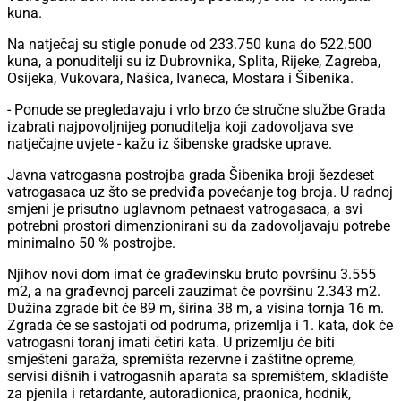
kuna.
Na natječaj su stigle ponude od 233.750 kuna do 522.500
kuna, a ponuditelji su iz Dubrovnika, Splita, Rijeke, Zagreba,
Osijeka, Vukovara, Našica, Ivaneca, Mostara i Šibenika.
- Ponude se pregledavaju i vrlo brzo će stručne službe Grada
izabrati najpovoljnijeg ponuditelja koji zadovoljava sve
natječajne uvjete - kažu iz šibenske gradske uprave.
Javna vatrogasna postrojba grada Šibenika broji šezdeset
vatrogasaca uz što se predviđa povećanje tog broja. U radnoj
smjeni je prisutno uglavnom petnaest vatrogasaca, a svi
potrebni prostori dimenzionirani su da zadovoljavaju potrebe
minimalno 50 % postrojbe.
Njihov novi dom imat će građevinsku bruto površinu 3.555
m2, a na građevnoj parceli zauzimat će površinu 2.343 m2.
Dužina zgrade bit će 89 m, širina 38 m, a visina tornja 16 m.
Zgrada će se sastojati od podruma, prizemlja i 1. kata, dok će
vatrogasni toranj imati četiri kata. U prizemlju će biti
smješteni garaža, spremišta rezervne i zaštitne opreme,
servisi dišnih i vatrogasnih aparata sa spremištem, skladište
za pjenila i retardante, autoradionica, praonica, hodnik,