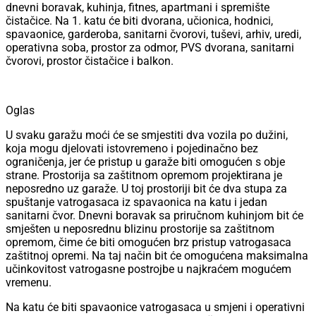
dnevni boravak, kuhinja, fitnes, apartmani i spremište
čistačice. Na 1. katu će biti dvorana, učionica, hodnici,
spavaonice, garderoba, sanitarni čvorovi, tuševi, arhiv, uredi,
operativna soba, prostor za odmor, PVS dvorana, sanitarni
čvorovi, prostor čistačice i balkon.
Oglas
U svaku garažu moći će se smjestiti dva vozila po dužini,
koja mogu djelovati istovremeno i pojedinačno bez
ograničenja, jer će pristup u garaže biti omogućen s obje
strane. Prostorija sa zaštitnom opremom projektirana je
neposredno uz garaže. U toj prostoriji bit će dva stupa za
spuštanje vatrogasaca iz spavaonica na katu i jedan
sanitarni čvor. Dnevni boravak sa priručnom kuhinjom bit će
smješten u neposrednu blizinu prostorije sa zaštitnom
opremom, čime će biti omogućen brz pristup vatrogasaca
zaštitnoj opremi. Na taj način bit će omogućena maksimalna
učinkovitost vatrogasne postrojbe u najkraćem mogućem
vremenu.
Na katu će biti spavaonice vatrogasaca u smjeni i operativni