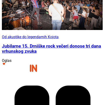
Od akustike do legendarnih Kojota
Jubilarne 15. Drniške rock večeri donose tri dana
vrhunskog zvuka
Oglas