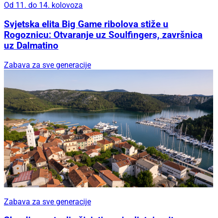
Od 11. do 14. kolovoza
Svjetska elita Big Game ribolova stiže u
Rogoznicu: Otvaranje uz Soulfingers, završnica
uz Dalmatino
Zabava za sve generacije
Zabava za sve generacije