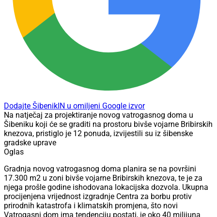
Dodajte ŠibenikIN u omiljeni Google izvor
Na natječaj za projektiranje novog vatrogasnog doma u
Šibeniku koji će se graditi na prostoru bivše vojarne Bribirskih
knezova, pristiglo je 12 ponuda, izvijestili su iz šibenske
gradske uprave
Oglas
Gradnja novog vatrogasnog doma planira se na površini
17.300 m2 u zoni bivše vojarne Bribirskih knezova, te je za
njega prošle godine ishodovana lokacijska dozvola. Ukupna
procijenjena vrijednost izgradnje Centra za borbu protiv
prirodnih katastrofa i klimatskih promjena, što novi
Vatrogasni dom ima tendenciju postati, je oko 40 milijuna