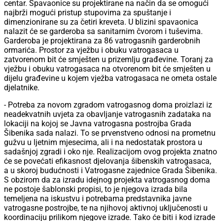
centar. Spavaonice su projektirane na način da se omogući
najbrži mogući pristup stupovima za spuštanje i
dimenzionirane su za četiri kreveta. U blizini spavaonica
nalazit će se garderoba sa sanitarnim čvorom i tuševima.
Garderoba je projektirana za 86 vatrogasnih garderobnih
ormarića. Prostor za vježbu i obuku vatrogasaca u
zatvorenom bit će smješten u prizemlju građevine. Toranj za
vježbu i obuku vatrogasaca na otvorenom bit će smješten u
dijelu građevine u kojem vježba vatrogasaca ne ometa ostale
djelatnike.
- Potreba za novom zgradom vatrogasnog doma proizlazi iz
neadekvatnih uvjeta za obavljanje vatrogasnih zadataka na
lokaciji na kojoj se Javna vatrogasna postrojba Grada
Šibenika sada nalazi. To se prvenstveno odnosi na prometnu
gužvu u ljetnim mjesecima, ali i na nedostatak prostora u
sadašnjoj zgradi i oko nje. Realizacijom ovog projekta znatno
će se povećati efikasnost djelovanja šibenskih vatrogasaca,
a u skoroj budućnosti i Vatrogasne zajednice Grada Šibenika.
S obzirom da za izradu idejnog projekta vatrogasnog doma
ne postoje šablonski propisi, to je njegova izrada bila
temeljena na iskustvu i potrebama predstavnika javne
vatrogasne postrojbe, te na njihovoj aktivnoj uključenosti u
koordinaciju prilikom njegove izrade. Tako će biti i kod izrade