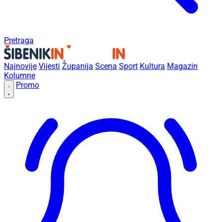
Pretraga
Najnovije
Vijesti
Županija
Scena
Sport
Kultura
Magazin
Kolumne
Promo