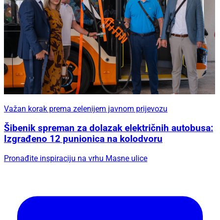
Važan korak prema zelenijem javnom prijevozu
Šibenik spreman za dolazak električnih autobusa:
Izgrađeno 12 punionica na kolodvoru
Pronađite inspiraciju na vrhu Masne ulice