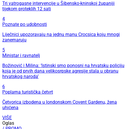
Tri vatrogasne intervencije u Šibensko-kninskoj županiji
tijekom proteklih 12 sati
4
Poznate po udobnosti
Liječnici upozoravaju na jednu manu Crocsica koju mnogi
zanemaruju
5
Ministar i ravnatelj
Božinović i Milina: ‘Istinski smo ponosni na hrvatsku policiju
koja je od prvih dana velikosrpske agresije stala u obranu
hrvatskog naroda’
6
Poplarna turistička četvrt
Četvorica izbodena u londonskom Covent Gardenu, žena
uhićena
VIŠE
Oglas
/ PROMO