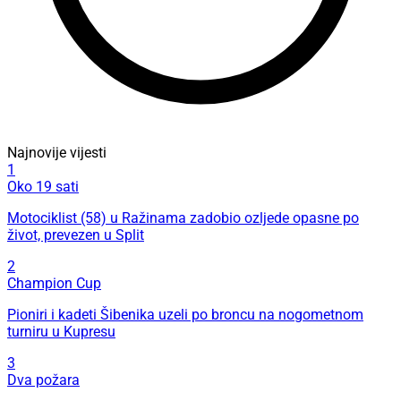
Najnovije vijesti
1
Oko 19 sati
Motociklist (58) u Ražinama zadobio ozljede opasne po
život, prevezen u Split
2
Champion Cup
Pioniri i kadeti Šibenika uzeli po broncu na nogometnom
turniru u Kupresu
3
Dva požara