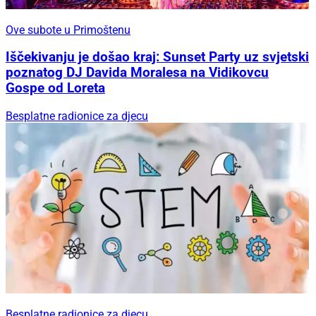
Ove subote u Primoštenu
Iščekivanju je došao kraj: Sunset Party uz svjetski
poznatog DJ Davida Moralesa na Vidikovcu
Gospe od Loreta
Besplatne radionice za djecu
Besplatne radionice za djecu