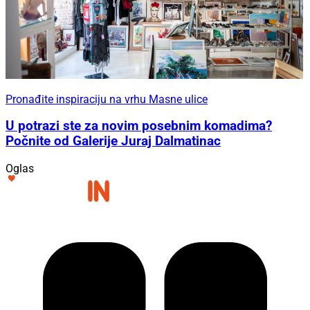
Pronađite inspiraciju na vrhu Masne ulice
U potrazi ste za novim posebnim komadima?
Počnite od Galerije Juraj Dalmatinac
Oglas