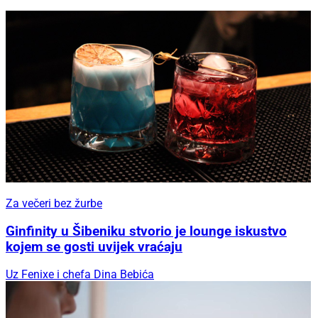
Za večeri bez žurbe
Ginfinity u Šibeniku stvorio je lounge iskustvo
kojem se gosti uvijek vraćaju
Uz Fenixe i chefa Dina Bebića