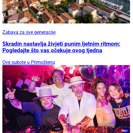
Zabava za sve generacije
Skradin nastavlja živjeti punim ljetnim ritmom:
Pogledajte što vas očekuje ovog tjedna
Ove subote u Primoštenu