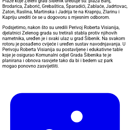
Plaže koje Zeleni grad Šibenik uređuje su: plaža Banj,
Brodarica, Žaborić, Grebaštica, Šparadići, Zablaće, Jadrtovac,
Zaton, Raslina, Martinska i Jadrija te na Krapnju, Zlarinu i
Kapriju urediti će se u dogovoru s mjesnim odborom.
Podsjetimo, nakon što su uredili Perivoj Roberta Visianija,
djelatnici Zelenog grada su tretirali stabla protiv njihovih
nametnika, uređen je i svaki ulaz u grad Šibenik. Na svakom
rotoru je posađeno cvijeće i uređen sustav navodnjavanja. U
Perivoju Roberta Visianija su postavljene i edukativne table
koje je osigurao Komunalni odjel Grada Šibenika te je
planirana i obnova rasvjete tako da bi i bedem uz park
mogao ponovno zasvijetliti.