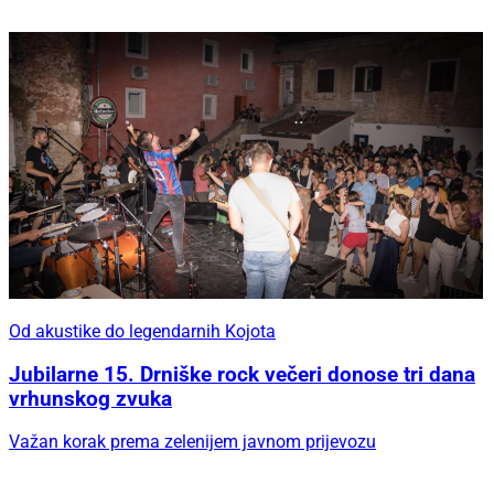
Od akustike do legendarnih Kojota
Jubilarne 15. Drniške rock večeri donose tri dana
vrhunskog zvuka
Važan korak prema zelenijem javnom prijevozu