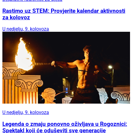
Rastimo uz STEM: Provjerite kalendar aktivnosti
za kolovoz
U nedjelju, 9. kolovoza
U nedjelju, 9. kolovoza
Legenda o zmaju ponovno oživljava u Rogoznici:
Spektakl koji će oduševiti sve generacije