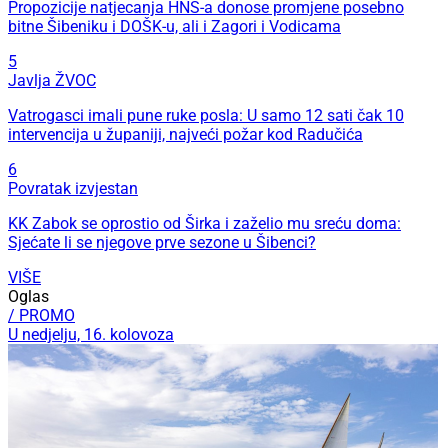
Propozicije natjecanja HNS-a donose promjene posebno
bitne Šibeniku i DOŠK-u, ali i Zagori i Vodicama
5
Javlja ŽVOC
Vatrogasci imali pune ruke posla: U samo 12 sati čak 10
intervencija u županiji, najveći požar kod Radučića
6
Povratak izvjestan
KK Zabok se oprostio od Širka i zaželio mu sreću doma:
Sjećate li se njegove prve sezone u Šibenci?
VIŠE
Oglas
/ PROMO
U nedjelju, 16. kolovoza