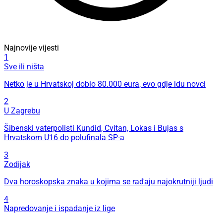
Najnovije vijesti
1
Sve ili ništa
Netko je u Hrvatskoj dobio 80.000 eura, evo gdje idu novci
2
U Zagrebu
Šibenski vaterpolisti Kundid, Cvitan, Lokas i Bujas s
Hrvatskom U16 do polufinala SP-a
3
Zodijak
Dva horoskopska znaka u kojima se rađaju najokrutniji ljudi
4
Napredovanje i ispadanje iz lige