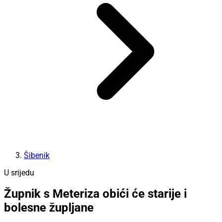
Šibenik
U srijedu
Župnik s Meteriza obići će starije i
bolesne župljane