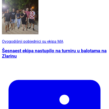
Ovogodišnji pobjednici su ekipa MA
Šesnaest ekipa nastupilo na turniru u balotama na
Zlarinu