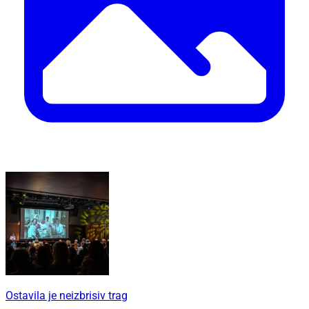
Ostavila je neizbrisiv trag