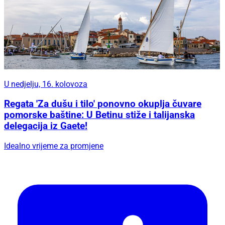
U nedjelju, 16. kolovoza
Regata 'Za dušu i tilo' ponovno okuplja čuvare
pomorske baštine: U Betinu stiže i talijanska
delegacija iz Gaete!
Idealno vrijeme za promjene