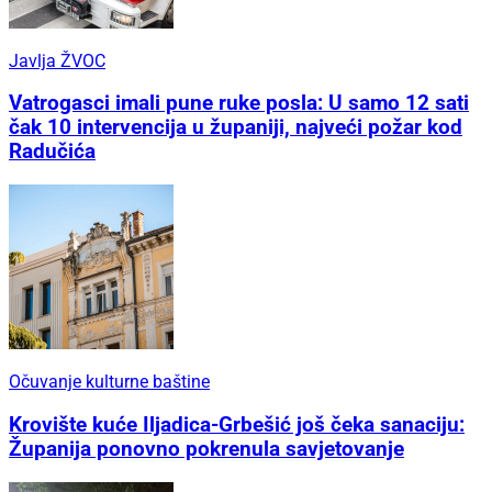
Javlja ŽVOC
Vatrogasci imali pune ruke posla: U samo 12 sati
čak 10 intervencija u županiji, najveći požar kod
Radučića
Očuvanje kulturne baštine
Krovište kuće Iljadica-Grbešić još čeka sanaciju:
Županija ponovno pokrenula savjetovanje