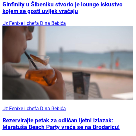
Ginfinity u Šibeniku stvorio je lounge iskustvo
kojem se gosti uvijek vraćaju
Uz Fenixe i chefa Dina Bebića
Uz Fenixe i chefa Dina Bebića
Rezervirajte petak za odličan ljetni izlazak:
Maratuša Beach Party vraća se na Brodaricu!