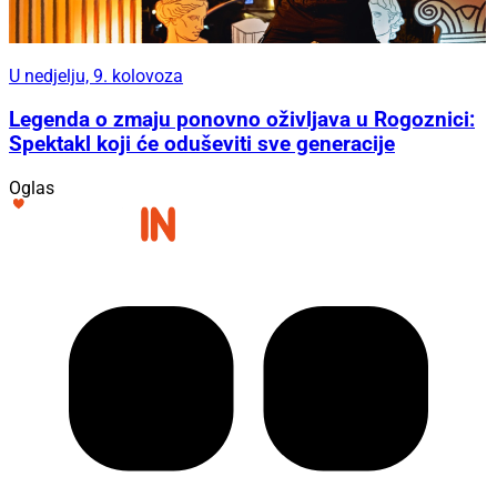
U nedjelju, 9. kolovoza
Legenda o zmaju ponovno oživljava u Rogoznici:
Spektakl koji će oduševiti sve generacije
Oglas