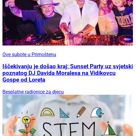
Ove subote u Primoštenu
Iščekivanju je došao kraj: Sunset Party uz svjetski
poznatog DJ Davida Moralesa na Vidikovcu
Gospe od Loreta
Besplatne radionice za djecu