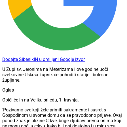
Dodajte ŠibenikIN u omiljeni Google izvor
U Župi sv. Jeronima na Meterizama i ove godine uoči
svetkovine Uskrsa župnik će pohoditi starije i bolesne
župljane.
Oglas
Obići će ih na Veliku srijedu, 1. travnja.
‘Pozivamo sve koji žele primiti sakramente i susret s
Gospodinom u svome domu da se pravodobno prijave. Ovaj
pohod znak je blizine Crkve, brige i ljubavi prema onima koji
ne mogu doći u crkvu, kako bi i oni dostojno i u miru srca