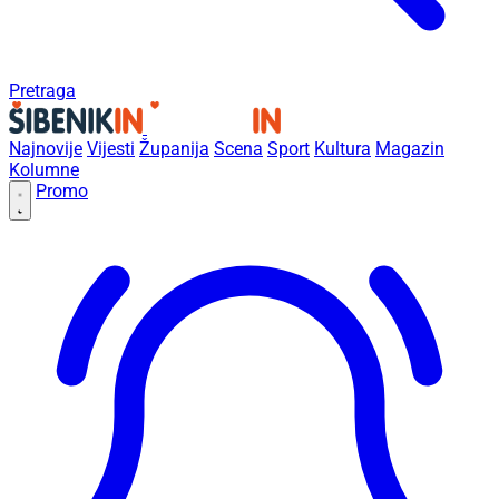
Pretraga
Najnovije
Vijesti
Županija
Scena
Sport
Kultura
Magazin
Kolumne
Promo