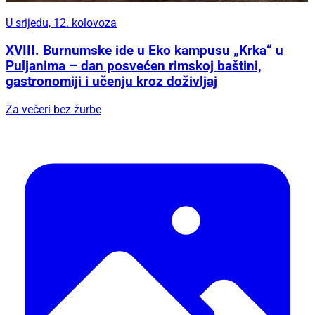
U srijedu, 12. kolovoza
XVIII. Burnumske ide u Eko kampusu „Krka“ u
Puljanima – dan posvećen rimskoj baštini,
gastronomiji i učenju kroz doživljaj
Za večeri bez žurbe