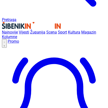
Pretraga
Najnovije
Vijesti
Županija
Scena
Sport
Kultura
Magazin
Kolumne
Promo