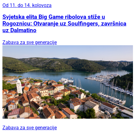
Od 11. do 14. kolovoza
Svjetska elita Big Game ribolova stiže u
Rogoznicu: Otvaranje uz Soulfingers, završnica
uz Dalmatino
Zabava za sve generacije
Zabava za sve generacije