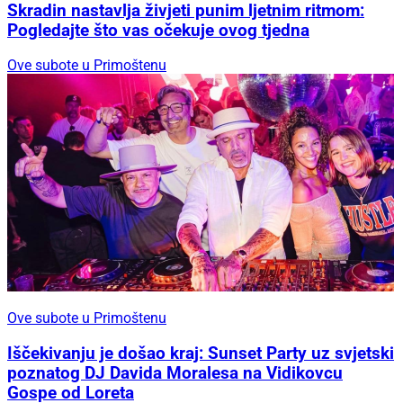
Skradin nastavlja živjeti punim ljetnim ritmom:
Pogledajte što vas očekuje ovog tjedna
Ove subote u Primoštenu
Ove subote u Primoštenu
Iščekivanju je došao kraj: Sunset Party uz svjetski
poznatog DJ Davida Moralesa na Vidikovcu
Gospe od Loreta