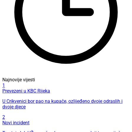
Najnovije vijesti
1
Prevezeni u KBC Rijeka
U Crikvenici bor pao na kupače, ozlijeđeno dvoje odraslih i
dvoje djece
2
Novi incident