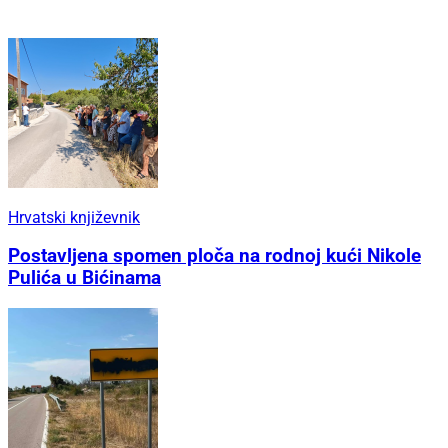
Hrvatski književnik
Postavljena spomen ploča na rodnoj kući Nikole
Pulića u Bićinama