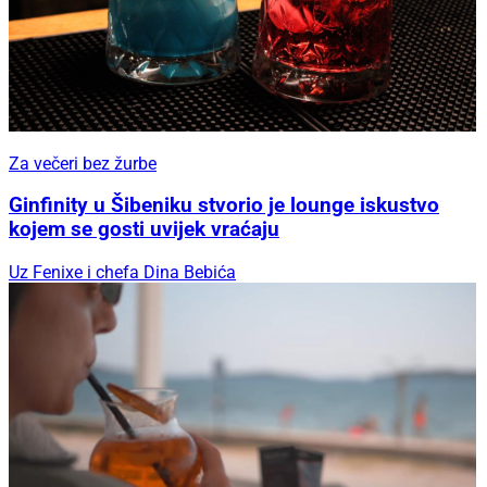
Za večeri bez žurbe
Ginfinity u Šibeniku stvorio je lounge iskustvo
kojem se gosti uvijek vraćaju
Uz Fenixe i chefa Dina Bebića