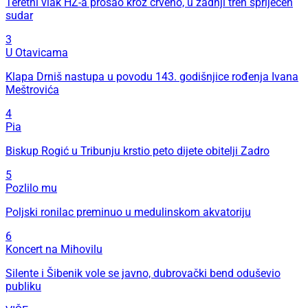
Teretni vlak HŽ-a prošao kroz crveno, u zadnji tren spriječen
sudar
3
U Otavicama
Klapa Drniš nastupa u povodu 143. godišnjice rođenja Ivana
Meštrovića
4
Pia
Biskup Rogić u Tribunju krstio peto dijete obitelji Zadro
5
Pozlilo mu
Poljski ronilac preminuo u medulinskom akvatoriju
6
Koncert na Mihovilu
Silente i Šibenik vole se javno, dubrovački bend oduševio
publiku