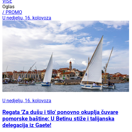
VIŠE
Oglas
/ PROMO
U nedjelju, 16. kolovoza
U nedjelju, 16. kolovoza
Regata 'Za dušu i tilo' ponovno okuplja čuvare
pomorske baštine: U Betinu stiže i talijanska
delegacija iz Gaete!