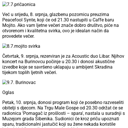
Već u srijedu, 8. srpnja, glazbenu pozornicu preuzima
Peacefool Synte, koji će od 21.30 nastupiti u Caffe baru
Mojito. Ako vam ljetne večeri znače dobro društvo, piće na
otvorenom i kvalitetna svirka, ovo je idealan način da
provedete večer.
Četvrtak, 9. srpnja, rezerviran je za Acoustic duo Libar. Njihov
koncert na Burinovcu počinje u 20.30 i donosi akustične
izvedbe koje se savršeno uklapaju u ambijent Skradina
tijekom toplih ljetnih večeri.
Oglas
Petak, 10. srpnja, donosi program koji će posebno razveseliti
obitelji s djecom. Na Trgu Male Gospe od 20.30 održat će se
radionica 'Pomagač iz prošlosti – spara', nastala u suradnji s
Muzejom grada Šibenika. Sudionici će kroz priču upoznati
sparu, tradicionalni jastučić koji su žene nekada koristile