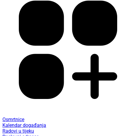
Osmrtnice
Kalendar događanja
Radovi u tijeku