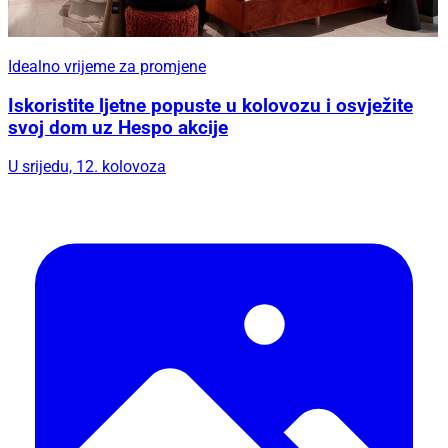
Idealno vrijeme za promjene
Iskoristite ljetne popuste u kolovozu i osvježite
svoj dom uz Hespo akcije
U srijedu, 12. kolovoza