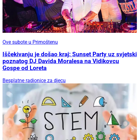
Ove subote u Primoštenu
Iščekivanju je došao kraj: Sunset Party uz svjetski
poznatog DJ Davida Moralesa na Vidikovcu
Gospe od Loreta
Besplatne radionice za djecu