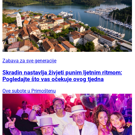
Zabava za sve generacije
Skradin nastavlja živjeti punim ljetnim ritmom:
Pogledajte što vas očekuje ovog tjedna
Ove subote u Primoštenu