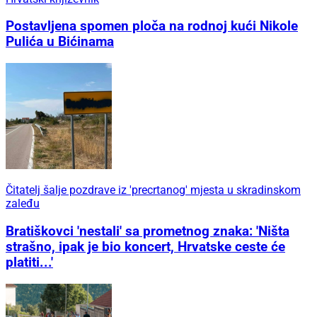
Postavljena spomen ploča na rodnoj kući Nikole
Pulića u Bićinama
Čitatelj šalje pozdrave iz 'precrtanog' mjesta u skradinskom
zaleđu
Bratiškovci 'nestali' sa prometnog znaka: 'Ništa
strašno, ipak je bio koncert, Hrvatske ceste će
platiti...'