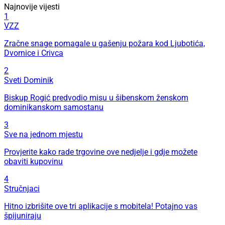
Najnovije vijesti
1
VZZ
Zračne snage pomagale u gašenju požara kod Ljubotića,
Dvornice i Crivca
2
Sveti Dominik
Biskup Rogić predvodio misu u šibenskom ženskom
dominikanskom samostanu
3
Sve na jednom mjestu
Provjerite kako rade trgovine ove nedjelje i gdje možete
obaviti kupovinu
4
Stručnjaci
Hitno izbrišite ove tri aplikacije s mobitela! Potajno vas
špijuniraju