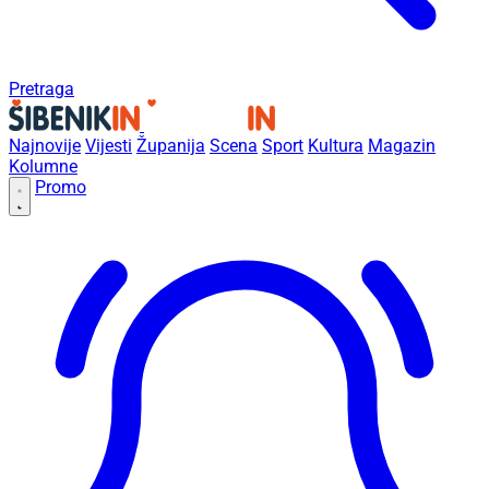
Pretraga
Najnovije
Vijesti
Županija
Scena
Sport
Kultura
Magazin
Kolumne
Promo