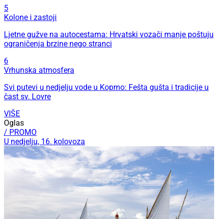
5
Kolone i zastoji
Ljetne gužve na autocestama: Hrvatski vozači manje poštuju
ograničenja brzine nego stranci
6
Vrhunska atmosfera
Svi putevi u nedjelju vode u Koprno: Fešta gušta i tradicije u
čast sv. Lovre
VIŠE
Oglas
/ PROMO
U nedjelju, 16. kolovoza