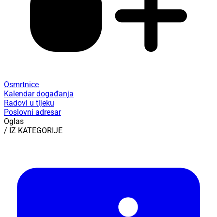
Osmrtnice
Kalendar događanja
Radovi u tijeku
Poslovni adresar
Oglas
/ IZ KATEGORIJE