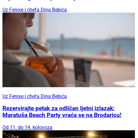
Uz Fenixe i chefa Dina Bebića
Uz Fenixe i chefa Dina Bebića
Rezervirajte petak za odličan ljetni izlazak:
Maratuša Beach Party vraća se na Brodaricu!
Od 11. do 14. kolovoza