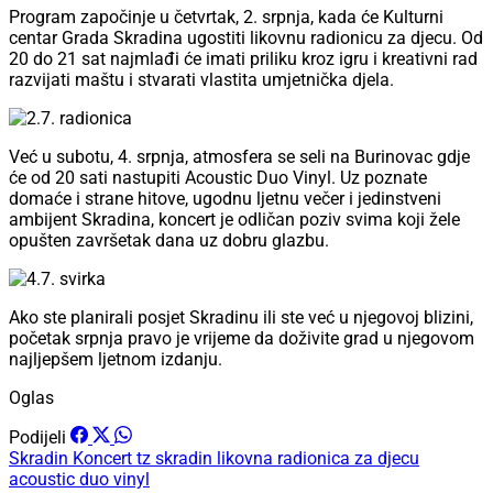
Program započinje u četvrtak, 2. srpnja, kada će Kulturni
centar Grada Skradina ugostiti likovnu radionicu za djecu. Od
20 do 21 sat najmlađi će imati priliku kroz igru i kreativni rad
razvijati maštu i stvarati vlastita umjetnička djela.
Već u subotu, 4. srpnja, atmosfera se seli na Burinovac gdje
će od 20 sati nastupiti Acoustic Duo Vinyl. Uz poznate
domaće i strane hitove, ugodnu ljetnu večer i jedinstveni
ambijent Skradina, koncert je odličan poziv svima koji žele
opušten završetak dana uz dobru glazbu.
Ako ste planirali posjet Skradinu ili ste već u njegovoj blizini,
početak srpnja pravo je vrijeme da doživite grad u njegovom
najljepšem ljetnom izdanju.
Oglas
Podijeli
Skradin
Koncert
tz skradin
likovna radionica za djecu
acoustic duo vinyl