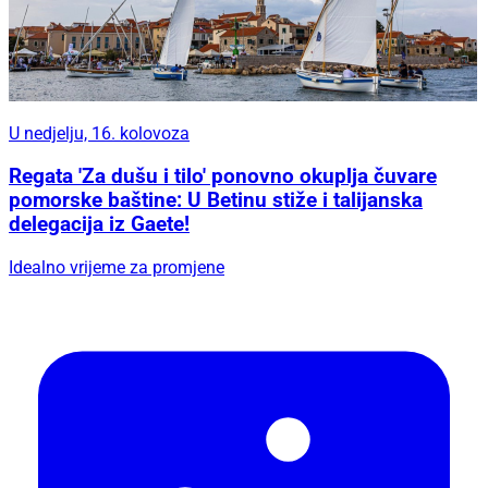
U nedjelju, 16. kolovoza
Regata 'Za dušu i tilo' ponovno okuplja čuvare
pomorske baštine: U Betinu stiže i talijanska
delegacija iz Gaete!
Idealno vrijeme za promjene