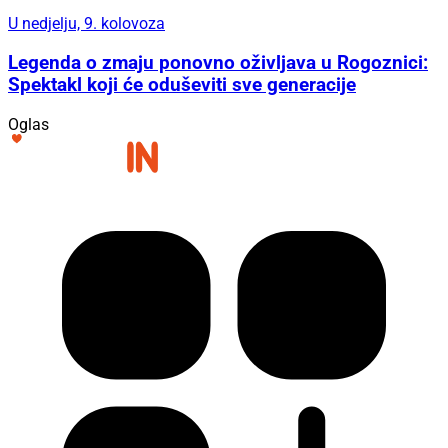
U nedjelju, 9. kolovoza
Legenda o zmaju ponovno oživljava u Rogoznici:
Spektakl koji će oduševiti sve generacije
Oglas