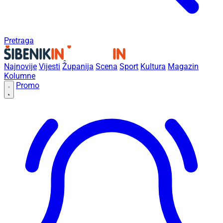
Pretraga
Najnovije
Vijesti
Županija
Scena
Sport
Kultura
Magazin
Kolumne
Promo