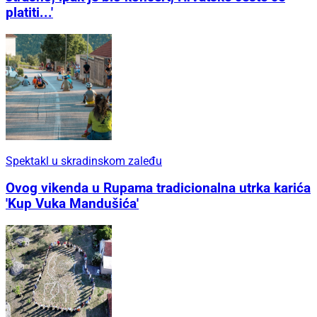
platiti...'
Spektakl u skradinskom zaleđu
Ovog vikenda u Rupama tradicionalna utrka karića
'Kup Vuka Mandušića'