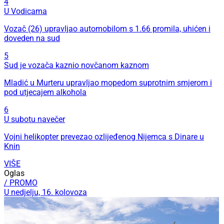
4
U Vodicama
Vozač (26) upravljao automobilom s 1.66 promila, uhićen i
doveden na sud
5
Sud je vozača kaznio novčanom kaznom
Mladić u Murteru upravljao mopedom suprotnim smjerom i
pod utjecajem alkohola
6
U subotu navečer
Vojni helikopter prevezao ozlijeđenog Nijemca s Dinare u
Knin
VIŠE
Oglas
/ PROMO
U nedjelju, 16. kolovoza