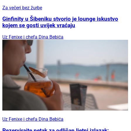
Za večeri bez žurbe
Ginfinity u Šibeniku stvorio je lounge iskustvo
kojem se gosti uvijek vraćaju
Uz Fenixe i chefa Dina Bebića
Uz Fenixe i chefa Dina Bebića
Rezervirajte petak za odličan ljetni izlazak: