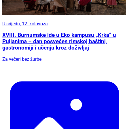
U srijedu, 12. kolovoza
XVIII. Burnumske ide u Eko kampusu „Krka“ u
Puljanima – dan posvećen rimskoj baštini,
gastronomiji i učenju kroz doživljaj
Za večeri bez žurbe