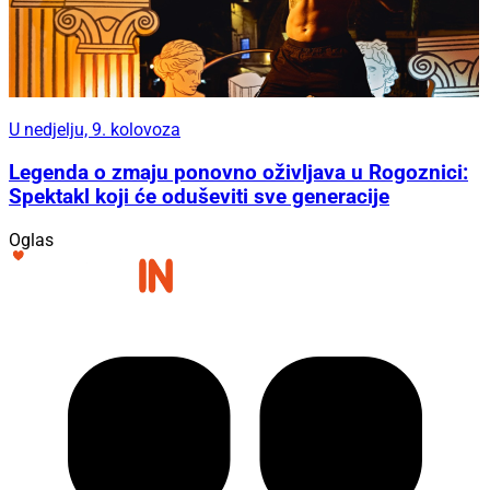
U nedjelju, 9. kolovoza
Legenda o zmaju ponovno oživljava u Rogoznici:
Spektakl koji će oduševiti sve generacije
Oglas