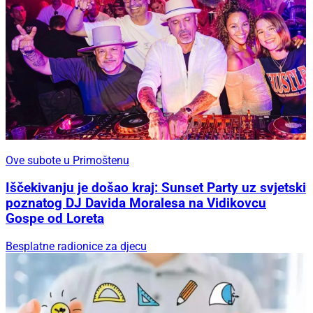
Ove subote u Primoštenu
Iščekivanju je došao kraj: Sunset Party uz svjetski
poznatog DJ Davida Moralesa na Vidikovcu
Gospe od Loreta
Besplatne radionice za djecu