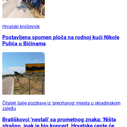
Hrvatski književnik
Postavljena spomen ploča na rodnoj kući Nikole
Pulića u Bićinama
Čitatelj šalje pozdrave iz 'precrtanog' mjesta u skradinskom
zaleđu
Bratiškovci 'nestali' sa prometnog znaka: 'Ništa
strašno, ipak je bio koncert, Hrvatske ceste će