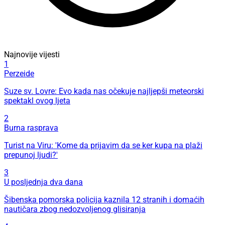
Najnovije vijesti
1
Perzeide
Suze sv. Lovre: Evo kada nas očekuje najljepši meteorski
spektakl ovog ljeta
2
Burna rasprava
Turist na Viru: 'Kome da prijavim da se ker kupa na plaži
prepunoj ljudi?'
3
U posljednja dva dana
Šibenska pomorska policija kaznila 12 stranih i domaćih
nautičara zbog nedozvoljenog glisiranja