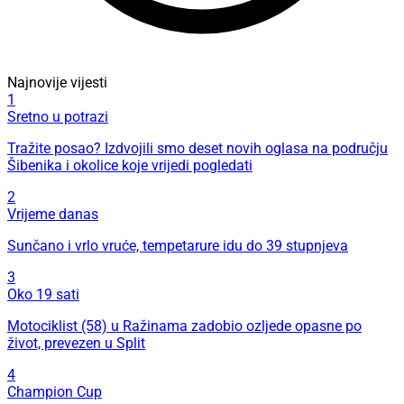
Najnovije vijesti
1
Sretno u potrazi
Tražite posao? Izdvojili smo deset novih oglasa na području
Šibenika i okolice koje vrijedi pogledati
2
Vrijeme danas
Sunčano i vrlo vruće, tempetarure idu do 39 stupnjeva
3
Oko 19 sati
Motociklist (58) u Ražinama zadobio ozljede opasne po
život, prevezen u Split
4
Champion Cup