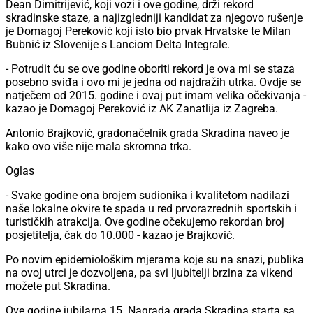
Dean Dimitrijević, koji vozi i ove godine, drži rekord
skradinske staze, a najizgledniji kandidat za njegovo rušenje
je Domagoj Pereković koji isto bio prvak Hrvatske te Milan
Bubnić iz Slovenije s Lanciom Delta Integrale.
- Potrudit ću se ove godine oboriti rekord je ova mi se staza
posebno sviđa i ovo mi je jedna od najdražih utrka. Ovdje se
natječem od 2015. godine i ovaj put imam velika očekivanja -
kazao je Domagoj Pereković iz AK Zanatlija iz Zagreba.
Antonio Brajković, gradonačelnik grada Skradina naveo je
kako ovo više nije mala skromna trka.
Oglas
- Svake godine ona brojem sudionika i kvalitetom nadilazi
naše lokalne okvire te spada u red prvorazrednih sportskih i
turističkih atrakcija. Ove godine očekujemo rekordan broj
posjetitelja, čak do 10.000 - kazao je Brajković.
Po novim epidemiološkim mjerama koje su na snazi, publika
na ovoj utrci je dozvoljena, pa svi ljubitelji brzina za vikend
možete put Skradina.
Ove godine jubilarna 15. Nagrada grada Skradina starta sa