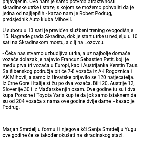
prijavljenih. Ovo nam je samo potvrda atraktivnosti
skradinske utrke i staze, s kojom se možemo pohvaliti da je
jedna od najljepših - kazao nam je Robert Podrug,
predsjednik Auto kluba Mihovil.
U subotu u 13 sati je previđen službeni trening ovogodišnje
15. Nagrade grada Skradina, dok je start utrke u nedjelju u 10
sati na Skradinskom mostu, a cilj na Lozovcu.
- Čeka nas stvarno uzbudljiva utrka, a uz najbolje domaće
vozače dolazak je najavio Francuz Sebastien Petit, koji je
među prva tri vozača u Europi, kao i Austrijanka Kerstin Taus.
Sa šibenskog područja bit će 7-8 vozača iz AK Rogoznica i
AK Mihovil, a samo iz Hrvatske prijavilo se 120 natjecatelja.
Iz Crne Gore i Italije stižu po dva vozača, BiH 20, Austrije 12,
Slovenije 30 i iz Mađarske njih osam. Ove godine tu su i dva
kupa Porsche i Toyota Yaris kup te da još samo istaknem da
su od 204 vozača s nama ove godine dvije dame - kazao je
Podrug.
Marjan Smrdelj u formuli i njegova kći Sanja Smrdelj u Yugu
ove godine će se također okušati na skradinskog stazi.