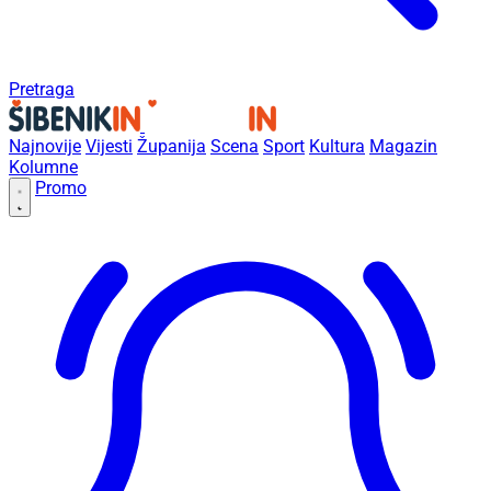
Pretraga
Najnovije
Vijesti
Županija
Scena
Sport
Kultura
Magazin
Kolumne
Promo