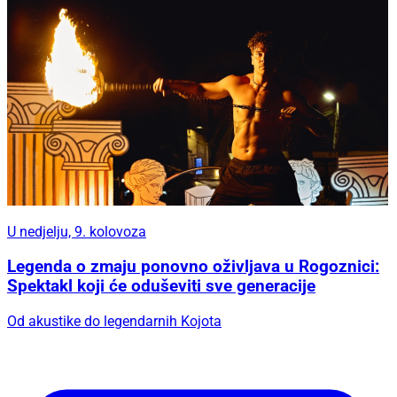
U nedjelju, 9. kolovoza
Legenda o zmaju ponovno oživljava u Rogoznici:
Spektakl koji će oduševiti sve generacije
Od akustike do legendarnih Kojota