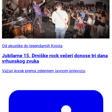
Od akustike do legendarnih Kojota
Jubilarne 15. Drniške rock večeri donose tri dana
vrhunskog zvuka
Važan korak prema zelenijem javnom prijevozu