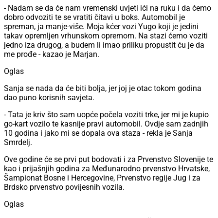
- Nadam se da će nam vremenski uvjeti ići na ruku i da ćemo
dobro odvoziti te se vratiti čitavi u boks. Automobil je
spreman, ja manje-više. Moja kćer vozi Yugo koji je jedini
takav opremljen vrhunskom opremom. Na stazi ćemo voziti
jedno iza drugog, a budem li imao priliku propustit ću je da
me prođe - kazao je Marjan.
Oglas
Sanja se nada da će biti bolja, jer joj je otac tokom godina
dao puno korisnih savjeta.
- Tata je kriv što sam uopće počela voziti trke, jer mi je kupio
go-kart vozilo te kasnije pravi automobil. Ovdje sam zadnjih
10 godina i jako mi se dopala ova staza - rekla je Sanja
Smrdelj.
Ove godine će se prvi put bodovati i za Prvenstvo Slovenije te
kao i prijašnjih godina za Međunarodno prvenstvo Hrvatske,
Šampionat Bosne i Hercegovine, Prvenstvo regije Jug i za
Brdsko prvenstvo povijesnih vozila.
Oglas