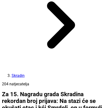
Skradin
204 natjecatelja
Za 15. Nagradu grada Skradina
rekordan broj prijava: Na stazi će se
okušati otac i kći Smrdelj, on u formuli,