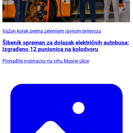
Važan korak prema zelenijem javnom prijevozu
Šibenik spreman za dolazak električnih autobusa:
Izgrađeno 12 punionica na kolodvoru
Pronađite inspiraciju na vrhu Masne ulice