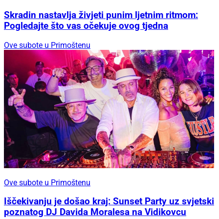
Skradin nastavlja živjeti punim ljetnim ritmom:
Pogledajte što vas očekuje ovog tjedna
Ove subote u Primoštenu
Ove subote u Primoštenu
Iščekivanju je došao kraj: Sunset Party uz svjetski
poznatog DJ Davida Moralesa na Vidikovcu