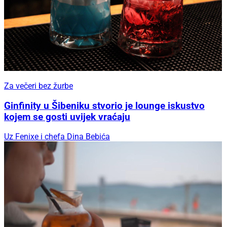
Za večeri bez žurbe
Ginfinity u Šibeniku stvorio je lounge iskustvo
kojem se gosti uvijek vraćaju
Uz Fenixe i chefa Dina Bebića