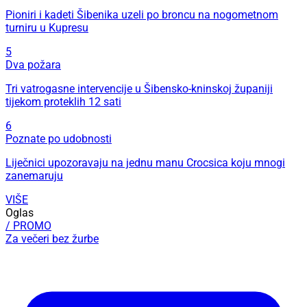
Pioniri i kadeti Šibenika uzeli po broncu na nogometnom
turniru u Kupresu
5
Dva požara
Tri vatrogasne intervencije u Šibensko-kninskoj županiji
tijekom proteklih 12 sati
6
Poznate po udobnosti
Liječnici upozoravaju na jednu manu Crocsica koju mnogi
zanemaruju
VIŠE
Oglas
/ PROMO
Za večeri bez žurbe