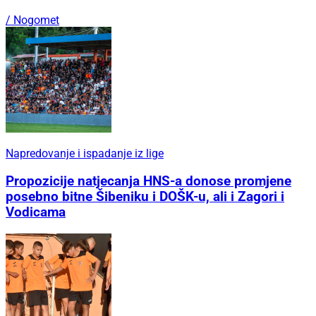
/ Nogomet
Napredovanje i ispadanje iz lige
Propozicije natjecanja HNS-a donose promjene
posebno bitne Šibeniku i DOŠK-u, ali i Zagori i
Vodicama