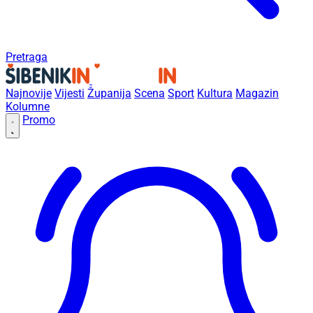
Pretraga
Najnovije
Vijesti
Županija
Scena
Sport
Kultura
Magazin
Kolumne
Promo