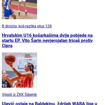
B divizija, koš-razlika plus 128
Hrvatskim U16 košarkašima dvije pobjede na
startu EP, Vito Šarin nevjerojatan tricaš protiv
Cipra
Vijesti iz ŽKK Šibenik
Ujević ostaje na Baldekinu, ždrijeb WABA lige u