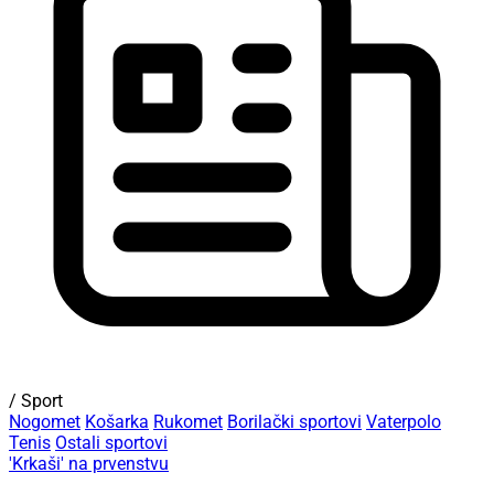
/ Sport
Nogomet
Košarka
Rukomet
Borilački sportovi
Vaterpolo
Tenis
Ostali sportovi
'Krkaši' na prvenstvu