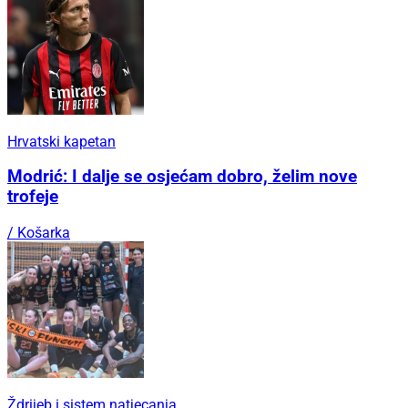
Hrvatski kapetan
Modrić: I dalje se osjećam dobro, želim nove
trofeje
/ Košarka
Ždrijeb i sistem natjecanja