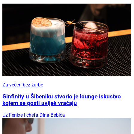
Za večeri bez žurbe
Ginfinity u Šibeniku stvorio je lounge iskustvo
kojem se gosti uvijek vraćaju
Uz Fenixe i chefa Dina Bebića