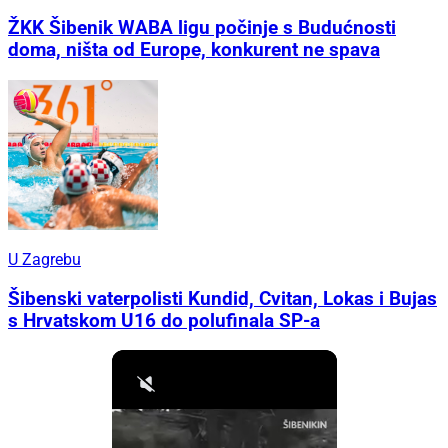
ŽKK Šibenik WABA ligu počinje s Budućnosti
doma, ništa od Europe, konkurent ne spava
U Zagrebu
Šibenski vaterpolisti Kundid, Cvitan, Lokas i Bujas
s Hrvatskom U16 do polufinala SP-a