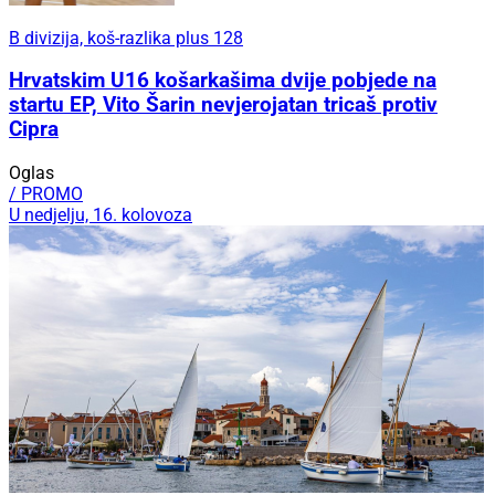
B divizija, koš-razlika plus 128
Hrvatskim U16 košarkašima dvije pobjede na
startu EP, Vito Šarin nevjerojatan tricaš protiv
Cipra
Oglas
/ PROMO
U nedjelju, 16. kolovoza