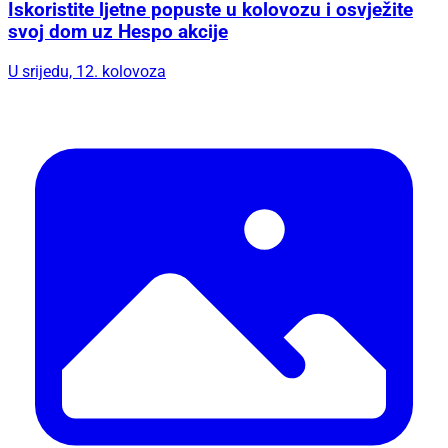
Iskoristite ljetne popuste u kolovozu i osvježite
svoj dom uz Hespo akcije
U srijedu, 12. kolovoza