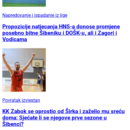
Napredovanje i ispadanje iz lige
Propozicije natjecanja HNS-a donose promjene
posebno bitne Šibeniku i DOŠK-u, ali i Zagori i
Vodicama
Povratak izvjestan
KK Zabok se oprostio od Širka i zaželio mu sreću
doma: Sjećate li se njegove prve sezone u
Šibenci?