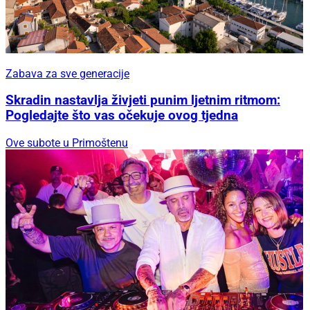
Zabava za sve generacije
Skradin nastavlja živjeti punim ljetnim ritmom:
Pogledajte što vas očekuje ovog tjedna
Ove subote u Primoštenu