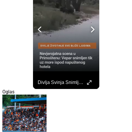
Započela Izgradnja Punionica Na Šibenskom Autobusnom Kolodvoru. Četiri Perona Zatvorena
Divlja Svinja Snimljena Uz More U Primoštenu
Započeli su radovi na izgradnji punionica na šibenskom Autobusnom kolodvoru za nove elektricne autobuse koji uskoro dolaze na šibenske ceste. https://sibenik.in/sibenik/zapocela-izgradnja-punionica-na-sibenskom-autobusnom-kolodvoru-cetiri-perona-zatvorena/
Oglas