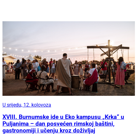
U srijedu, 12. kolovoza
XVIII. Burnumske ide u Eko kampusu „Krka“ u
Puljanima – dan posvećen rimskoj baštini,
gastronomiji i učenju kroz doživljaj