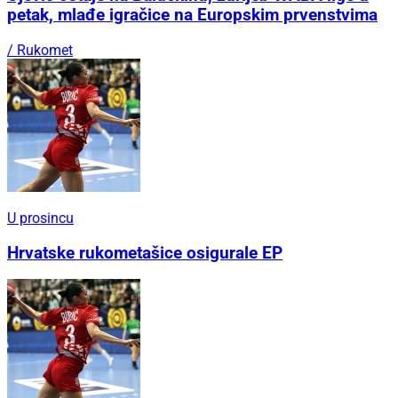
petak, mlađe igračice na Europskim prvenstvima
/ Rukomet
U prosincu
Hrvatske rukometašice osigurale EP