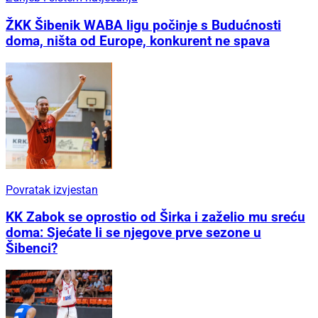
ŽKK Šibenik WABA ligu počinje s Budućnosti
doma, ništa od Europe, konkurent ne spava
Povratak izvjestan
KK Zabok se oprostio od Širka i zaželio mu sreću
doma: Sjećate li se njegove prve sezone u
Šibenci?