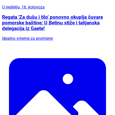
U nedjelju, 16. kolovoza
Regata 'Za dušu i tilo' ponovno okuplja čuvare
pomorske baštine: U Betinu stiže i talijanska
delegacija iz Gaete!
Idealno vrijeme za promjene