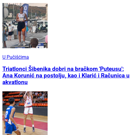
U Pučišćima
Triatlonci Šibenika dobri na bračkom 'Puteusu':
Ana Korunić na postolju, kao i Klarić i Računica u
akvatlonu