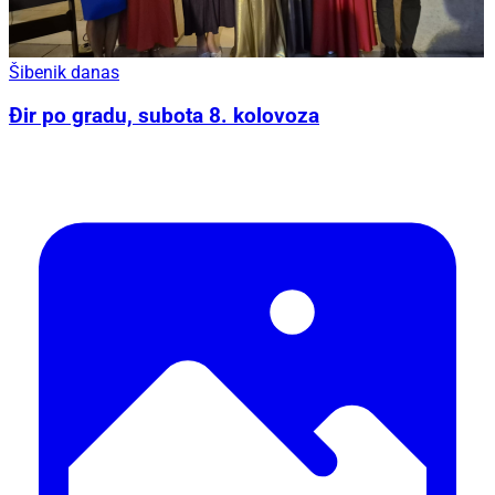
Šibenik danas
Đir po gradu, subota 8. kolovoza