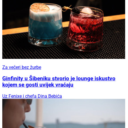
Za večeri bez žurbe
Ginfinity u Šibeniku stvorio je lounge iskustvo
kojem se gosti uvijek vraćaju
Uz Fenixe i chefa Dina Bebića