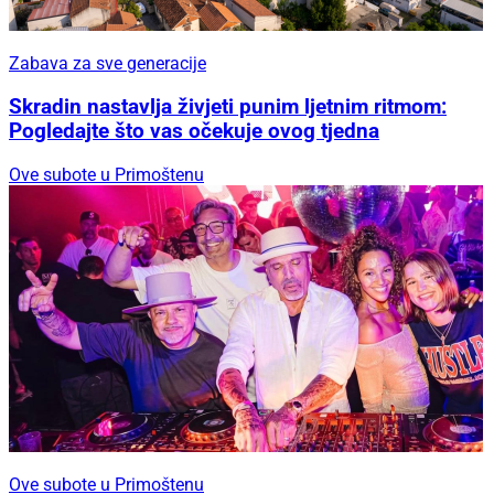
Zabava za sve generacije
Skradin nastavlja živjeti punim ljetnim ritmom:
Pogledajte što vas očekuje ovog tjedna
Ove subote u Primoštenu
Ove subote u Primoštenu