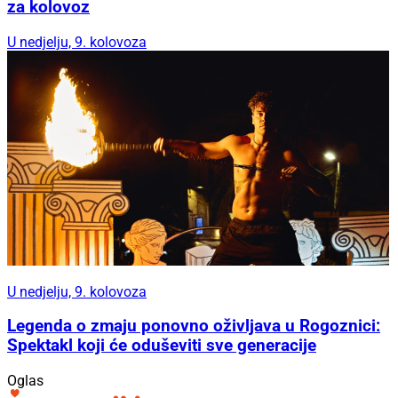
za kolovoz
U nedjelju, 9. kolovoza
U nedjelju, 9. kolovoza
Legenda o zmaju ponovno oživljava u Rogoznici:
Spektakl koji će oduševiti sve generacije
Oglas