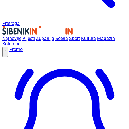
Pretraga
Najnovije
Vijesti
Županija
Scena
Sport
Kultura
Magazin
Kolumne
Promo