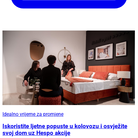
Idealno vrijeme za promjene
Iskoristite ljetne popuste u kolovozu i osvježite
svoj dom uz Hespo akcije