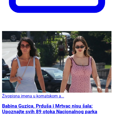
Živopisna imena u kornatskom a...
Babina Guzica, Prduša i Mrtvac nisu šala:
Upoznajte svih 89 otoka Nacionalnog parka