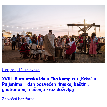
U srijedu, 12. kolovoza
XVIII. Burnumske ide u Eko kampusu „Krka“ u
Puljanima – dan posvećen rimskoj baštini,
gastronomiji i učenju kroz doživljaj
Za večeri bez žurbe