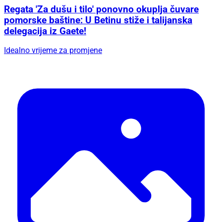
Regata 'Za dušu i tilo' ponovno okuplja čuvare
pomorske baštine: U Betinu stiže i talijanska
delegacija iz Gaete!
Idealno vrijeme za promjene