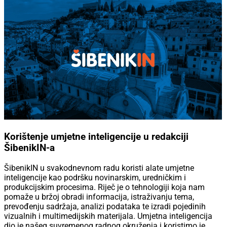
Korištenje umjetne inteligencije u redakciji
ŠibenikIN-a
ŠibenikIN u svakodnevnom radu koristi alate umjetne
inteligencije kao podršku novinarskim, uredničkim i
produkcijskim procesima. Riječ je o tehnologiji koja nam
pomaže u bržoj obradi informacija, istraživanju tema,
prevođenju sadržaja, analizi podataka te izradi pojedinih
vizualnih i multimedijskih materijala. Umjetna inteligencija
dio je našeg suvremenog radnog okruženja i koristimo je