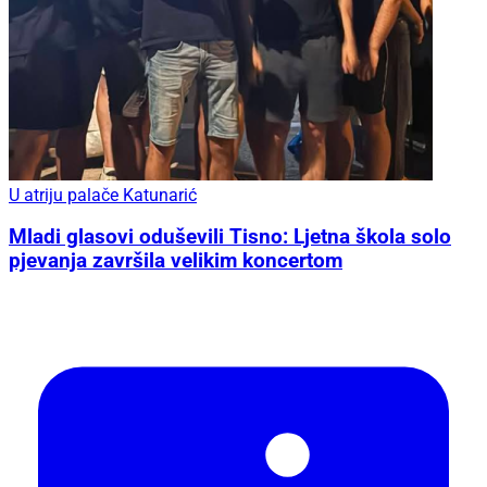
U atriju palače Katunarić
Mladi glasovi oduševili Tisno: Ljetna škola solo
pjevanja završila velikim koncertom