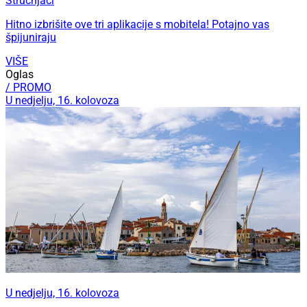
Stručnjaci
Hitno izbrišite ove tri aplikacije s mobitela! Potajno vas
špijuniraju
VIŠE
Oglas
/ PROMO
U nedjelju, 16. kolovoza
U nedjelju, 16. kolovoza