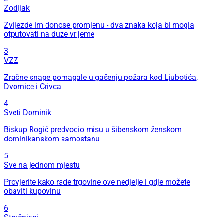
Zodijak
Zvijezde im donose promjenu - dva znaka koja bi mogla
otputovati na duže vrijeme
3
VZZ
Zračne snage pomagale u gašenju požara kod Ljubotića,
Dvornice i Crivca
4
Sveti Dominik
Biskup Rogić predvodio misu u šibenskom ženskom
dominikanskom samostanu
5
Sve na jednom mjestu
Provjerite kako rade trgovine ove nedjelje i gdje možete
obaviti kupovinu
6