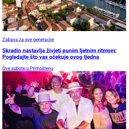
Zabava za sve generacije
Skradin nastavlja živjeti punim ljetnim ritmom:
Pogledajte što vas očekuje ovog tjedna
Ove subote u Primoštenu