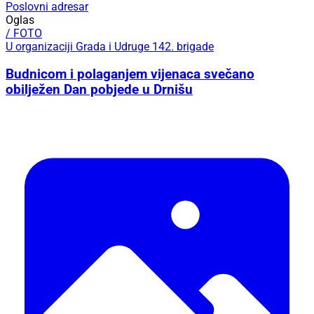
Poslovni adresar
Oglas
/ FOTO
U organizaciji Grada i Udruge 142. brigade
Budnicom i polaganjem vijenaca svečano
obilježen Dan pobjede u Drnišu