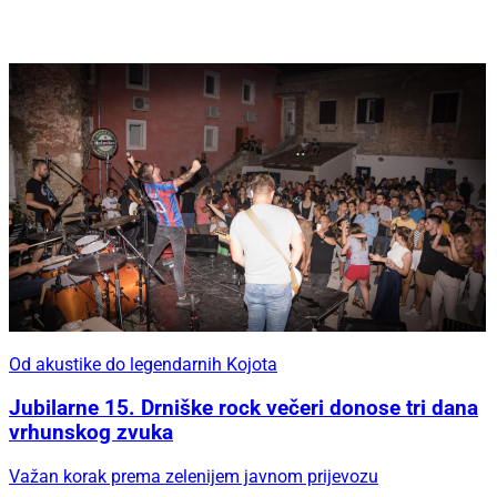
Od akustike do legendarnih Kojota
Jubilarne 15. Drniške rock večeri donose tri dana
vrhunskog zvuka
Važan korak prema zelenijem javnom prijevozu