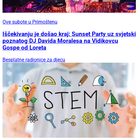
Ove subote u Primoštenu
Iščekivanju je došao kraj: Sunset Party uz svjetski
poznatog DJ Davida Moralesa na Vidikovcu
Gospe od Loreta
Besplatne radionice za djecu