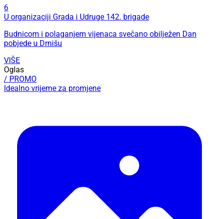
6
U organizaciji Grada i Udruge 142. brigade
Budnicom i polaganjem vijenaca svečano obilježen Dan
pobjede u Drnišu
VIŠE
Oglas
/ PROMO
Idealno vrijeme za promjene