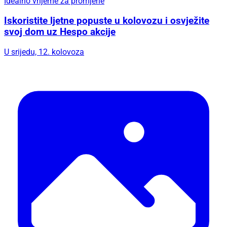
Idealno vrijeme za promjene
Iskoristite ljetne popuste u kolovozu i osvježite
svoj dom uz Hespo akcije
U srijedu, 12. kolovoza