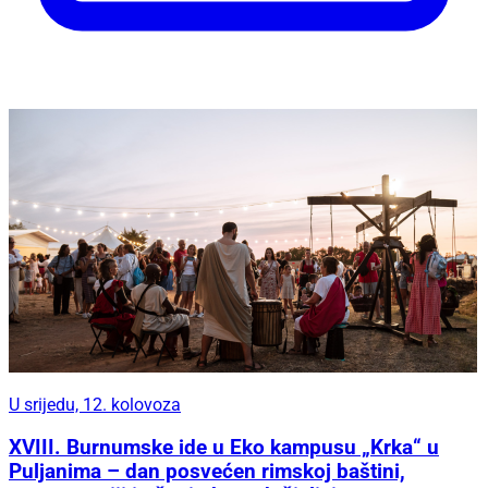
U srijedu, 12. kolovoza
XVIII. Burnumske ide u Eko kampusu „Krka“ u
Puljanima – dan posvećen rimskoj baštini,