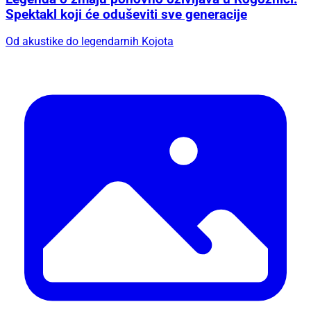
Spektakl koji će oduševiti sve generacije
Od akustike do legendarnih Kojota