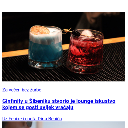
Za večeri bez žurbe
Ginfinity u Šibeniku stvorio je lounge iskustvo
kojem se gosti uvijek vraćaju
Uz Fenixe i chefa Dina Bebića