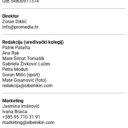
OIB 54800911374
Direktor
Zoran Diklić
info@promedia.hr
Redakcija (uređivački kolegij)
Patrik Patafta
Ana Rak
Mare Šimat Tomašik
Gabriela Živković Lučev
Petra Modun
Goran Milić (sport)
Mate Gojanović (foto)
redakcija@sibenikin.com
Marketing
Jasmina Imširović
Ivana Braica
+385 95 710 31 91
marketing@sibenikin.com