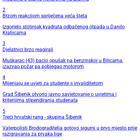
2
Brzom reakcijom spriječena veća šteta
Izgorjelo stotinjak kvadrata odbačenog otpada u Danilo
Kraljicama
3
Djelatnici brzo reagirali
Muškarac (43) bacio opušak na benzinskoj u Bilicama,
izazvao požar pa pobjegao motorom
4
Mijenjaju se uvjeti za studente s invaliditetom
Grad Šibenik otvorio javno savjetovanje o uvjetima i
kriterijima stipendiranja studenata
5
Treći hrvatski rang - skupina Šibenik
Vaterpolisti Brodograditelja gotovo sigurni u prvo mjesto prije
razigravanja za prvaka lige