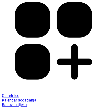
Osmrtnice
Kalendar događanja
Radovi u tijeku