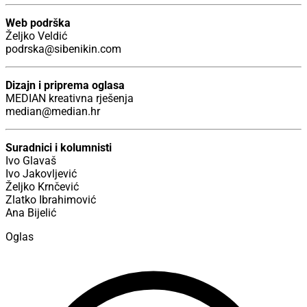
Web podrška
Željko Veldić
​podrska@sibenikin.com
Dizajn i priprema oglasa
MEDIAN kreativna rješenja
median@median.hr
Suradnici i kolumnisti
Ivo Glavaš
Ivo Jakovljević
Željko Krnčević
Zlatko Ibrahimović
Ana Bijelić
Oglas