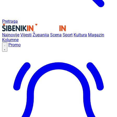
Pretraga
Najnovije
Vijesti
Županija
Scena
Sport
Kultura
Magazin
Kolumne
Promo