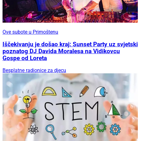
Ove subote u Primoštenu
Iščekivanju je došao kraj: Sunset Party uz svjetski
poznatog DJ Davida Moralesa na Vidikovcu
Gospe od Loreta
Besplatne radionice za djecu