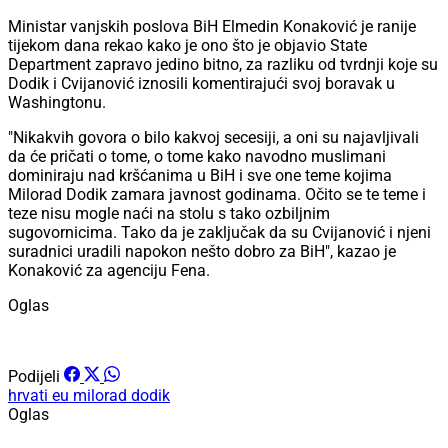
Ministar vanjskih poslova BiH Elmedin Konaković je ranije
tijekom dana rekao kako je ono što je objavio State
Department zapravo jedino bitno, za razliku od tvrdnji koje su
Dodik i Cvijanović iznosili komentirajući svoj boravak u
Washingtonu.
"Nikakvih govora o bilo kakvoj secesiji, a oni su najavljivali
da će pričati o tome, o tome kako navodno muslimani
dominiraju nad kršćanima u BiH i sve one teme kojima
Milorad Dodik zamara javnost godinama. Očito se te teme i
teze nisu mogle naći na stolu s tako ozbiljnim
sugovornicima. Tako da je zaključak da su Cvijanović i njeni
suradnici uradili napokon nešto dobro za BiH", kazao je
Konaković za agenciju Fena.
Oglas
Podijeli
hrvati
eu
milorad dodik
Oglas