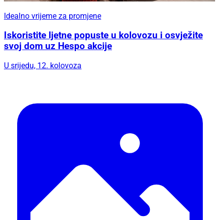
Idealno vrijeme za promjene
Iskoristite ljetne popuste u kolovozu i osvježite
svoj dom uz Hespo akcije
U srijedu, 12. kolovoza