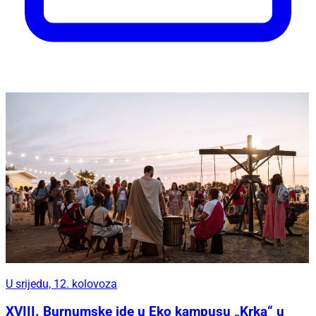
U srijedu, 12. kolovoza
XVIII. Burnumske ide u Eko kampusu „Krka“ u