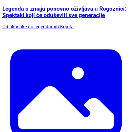
Legenda o zmaju ponovno oživljava u Rogoznici:
Spektakl koji će oduševiti sve generacije
Od akustike do legendarnih Kojota