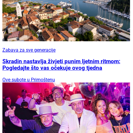
Zabava za sve generacije
Skradin nastavlja živjeti punim ljetnim ritmom:
Pogledajte što vas očekuje ovog tjedna
Ove subote u Primoštenu