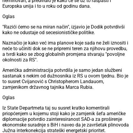
neminovan, a predvidio je kako će se uz to raspasti i
Europska unija i to u roku od godinu dana.
Oglas
"Razići ćemo se na miran način", izjavio je Dodik potvrdivši
kako ne odustaje od secesionističke politike.
Naznačio je kako već ima planove koje sada ne želi iznositi i
neće to učiniti dok se ne pripremi teren za njihovu provedbu,
a tvrdi kako se zbog globalnih promjena stvaraju "povoljne
okolnosti za RS".
Američka administracija potvrdila je samo jedan službeni
sastanak s nekim od dužnosnika iz RS u ovom tjednu. Bio je
to susret Cvijanović s Christopherom Landauom,
zamjenikom državnog tajnika Marca Rubia.
Oglas
Iz State Departmeta taj su susret kratko komentirali
priopćenjem u kojemu stoji kako je zamjenik šefa američke
diplomacije potvrdio zainteresiranost SAD-a za proširenje
ekonomske suradnje s BiH i naveo da je završetak plinovoda
Južna interkonekcija strateški energetski prioritet.