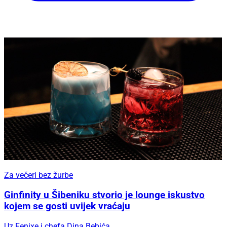
Za večeri bez žurbe
Ginfinity u Šibeniku stvorio je lounge iskustvo
kojem se gosti uvijek vraćaju
Uz Fenixe i chefa Dina Bebića