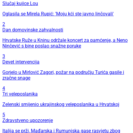
Slučaj kujice Lou
Oglasila se Mirela Rupić: 'Moju kći ste javno linčovali'
2
Dan domovinske zahvalnosti
Hrvatske Ruže u Kninu održale koncert za pamćenje, a Neno
Ninčević s bine poslao snažne poruke
3
Devet intervencija
Gorjelo u Mirlović Zagori, požar na području Turića gasile i
zračne snage
4
Tri veleposlanika
Zelenski smijenio ukrajinskog veleposlanika u Hrvatskoj
5
Zdravstveno upozorenje
Italija se prži, Mađarska i Rumunjska gase rasvjetu zbog