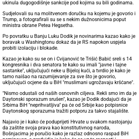
ukinula dugogodišnje sankcije pod kojima su bili godinama.
Sudjelovali su na molitvenom doručku na kojemu je govorio i
Trump, a fotografirali su se s nekim dužnosnicima poput
ministra obrane Petea Hegsetha.
Po povratku u Banju Luku Dodik je novinarima kazao kako je
boravak u Washingtonu dokaz da je RS napokon uspjela
probiti izolaciju i blokade.
Kazao je kako su se on i Cvijanović te Trišić Babić sreli s 14
kongresnika i dva senatora te kako su imali "javne i tajne
sastanke", uključujući neke u Bijeloj kući, a tvrdio je kako je
tamo naišao na razumijevanje za sve što je govorio,
uključujući ocjene da u BiH "muslimani ugrožavaju kršćane".
"Nismo odustali od naših osnovnih ciljeva. Rekli smo im da je
Daytonski sporazum srušen", kazao je Dodik dodajući da je
Srbima BiH "neprihvatljiva" pa će od Srbije kao potpisnice
Daytonskog sporazuma tražiti potporu za takvo stajalište.
Najavio je i kako će poduprijeti Hrvate u svakom nastojanju
da zaštite svoja prava kao konstitutivnog naroda,
Bošnjacima je poručio kako je razlaz odnosno raspad BiH