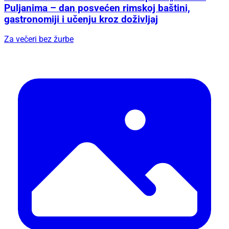
Puljanima – dan posvećen rimskoj baštini,
gastronomiji i učenju kroz doživljaj
Za večeri bez žurbe