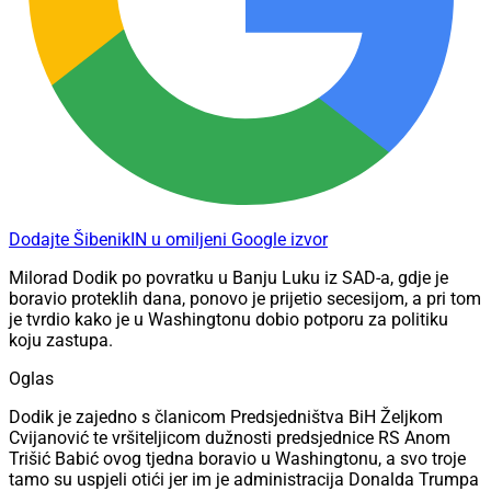
Dodajte ŠibenikIN u omiljeni Google izvor
Milorad Dodik po povratku u Banju Luku iz SAD-a, gdje je
boravio proteklih dana, ponovo je prijetio secesijom, a pri tom
je tvrdio kako je u Washingtonu dobio potporu za politiku
koju zastupa.
Oglas
Dodik je zajedno s članicom Predsjedništva BiH Željkom
Cvijanović te vršiteljicom dužnosti predsjednice RS Anom
Trišić Babić ovog tjedna boravio u Washingtonu, a svo troje
tamo su uspjeli otići jer im je administracija Donalda Trumpa