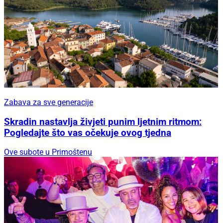
Zabava za sve generacije
Skradin nastavlja živjeti punim ljetnim ritmom:
Pogledajte što vas očekuje ovog tjedna
Ove subote u Primoštenu