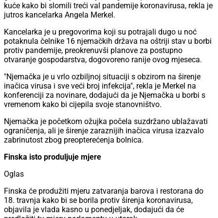
kuće kako bi slomili treći val pandemije koronavirusa, rekla je
jutros kancelarka Angela Merkel.
Kancelarka je u pregovorima koji su potrajali dugo u noć
potaknula čelnike 16 njemačkih država na oštriji stav u borbi
protiv pandemije, preokrenuvši planove za postupno
otvaranje gospodarstva, dogovoreno ranije ovog mjeseca.
"Njemačka je u vrlo ozbiljnoj situaciji s obzirom na širenje
inačica virusa i sve veći broj infekcija", rekla je Merkel na
konferenciji za novinare, dodajući da je Njemačka u borbi s
vremenom kako bi cijepila svoje stanovništvo.
Njemačka je početkom ožujka počela suzdržano ublažavati
ograničenja, ali je širenje zaraznijih inačica virusa izazvalo
zabrinutost zbog preopterećenja bolnica.
Finska isto produljuje mjere
Oglas
Finska će produžiti mjeru zatvaranja barova i restorana do
18. travnja kako bi se borila protiv širenja koronavirusa,
objavila je vlada kasno u ponedjeljak, dodajući da će