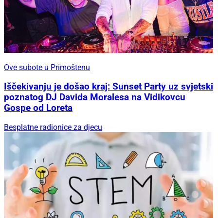
Ove subote u Primoštenu
Iščekivanju je došao kraj: Sunset Party uz svjetski
poznatog DJ Davida Moralesa na Vidikovcu
Gospe od Loreta
Besplatne radionice za djecu