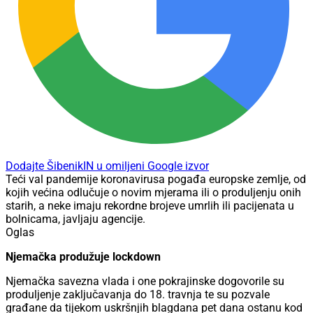
Dodajte ŠibenikIN u omiljeni Google izvor
Teći val pandemije koronavirusa pogađa europske zemlje, od
kojih većina odlučuje o novim mjerama ili o produljenju onih
starih, a neke imaju rekordne brojeve umrlih ili pacijenata u
bolnicama, javljaju agencije.
Oglas
Njemačka produžuje lockdown
Njemačka savezna vlada i one pokrajinske dogovorile su
produljenje zaključavanja do 18. travnja te su pozvale
građane da tijekom uskršnjih blagdana pet dana ostanu kod