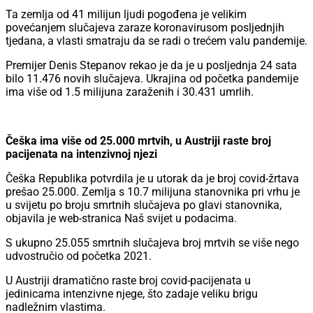
Ta zemlja od 41 milijun ljudi pogođena je velikim
povećanjem slučajeva zaraze koronavirusom posljednjih
tjedana, a vlasti smatraju da se radi o trećem valu pandemije.
Premijer Denis Stepanov rekao je da je u posljednja 24 sata
bilo 11.476 novih slučajeva. Ukrajina od početka pandemije
ima više od 1.5 milijuna zaraženih i 30.431 umrlih.
Češka ima više od 25.000 mrtvih, u Austriji raste broj
pacijenata na intenzivnoj njezi
Češka Republika potvrdila je u utorak da je broj covid-žrtava
prešao 25.000. Zemlja s 10.7 milijuna stanovnika pri vrhu je
u svijetu po broju smrtnih slučajeva po glavi stanovnika,
objavila je web-stranica Naš svijet u podacima.
S ukupno 25.055 smrtnih slučajeva broj mrtvih se više nego
udvostručio od početka 2021.
U Austriji dramatično raste broj covid-pacijenata u
jedinicama intenzivne njege, što zadaje veliku brigu
nadležnim vlastima.