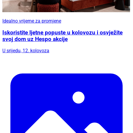
Idealno vrijeme za promjene
Iskoristite ljetne popuste u kolovozu i osvježite
svoj dom uz Hespo akcije
U srijedu, 12. kolovoza