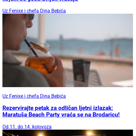
Uz Fenixe i chefa Dina Bebića
Uz Fenixe i chefa Dina Bebića
Rezervirajte petak za odličan ljetni izlazak:
Maratuša Beach Party vraća se na Brodaricu!
Od 11. do 14. kolovoza