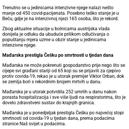
Trenutno se u jedinicama intenzivne njege nalazi nešto
manje od 450 covid-pacijenata. Posebno teško stanje je u
Beču, gdje je na intenzivnoj njezi 165 osoba, što je rekord.
Zbog aktualne situacije u bolnicama austrijska vlada
donijela je odluku da ubuduće prilikom odlučivanja o
popuštanju mjera uzme u obzir stanje u jedinicama
intenzivne njege.
Mađarska prestigla Češku po smrtnosti u tjedan dana
Mađarska ne može pokrenuti gospodarstvo prije nego što se
cijepe svi građani stariji od 65 koji su se prijavili za cjepivo
protiv covida-19, rekao je u utorak premijer Viktor Orban, dok
se zemlja bori s rekordnim brojem mrtvih u danu.
Mađarska je u utorak potvrdila 252 umrlih u danu nakon
porasta hospitalizacija i sve više ljudi na respiratorima, što je
dovelo zdravstveni sustav do krajnjih granica.
Mađarska je u ponedjeljak prestigla Češku po najvećoj stopi
smrtnosti od covida-19 u tjedan dana, prema podacima
stranice Naš svijet u podacima.