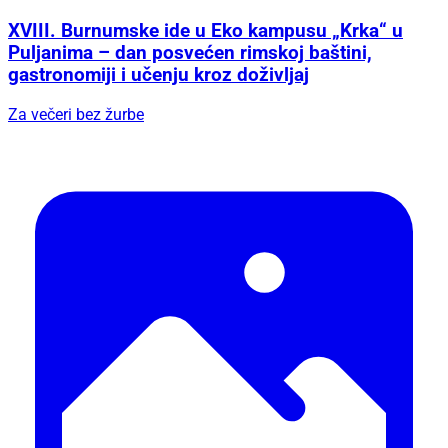
XVIII. Burnumske ide u Eko kampusu „Krka“ u
Puljanima – dan posvećen rimskoj baštini,
gastronomiji i učenju kroz doživljaj
Za večeri bez žurbe