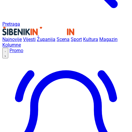
Pretraga
Najnovije
Vijesti
Županija
Scena
Sport
Kultura
Magazin
Kolumne
Promo