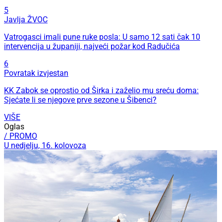
5
Javlja ŽVOC
Vatrogasci imali pune ruke posla: U samo 12 sati čak 10
intervencija u županiji, najveći požar kod Radučića
6
Povratak izvjestan
KK Zabok se oprostio od Širka i zaželio mu sreću doma:
Sjećate li se njegove prve sezone u Šibenci?
VIŠE
Oglas
/ PROMO
U nedjelju, 16. kolovoza