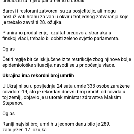
predložiti tu mjeru parlamentu u utorak.
Barovi i restorani zatvoreni su za posjetitelje, ali mogu
posluživati hranu za van u okviru trotjednog zatvaranja koje
je trebalo završiti 28. ožujka.
Planirano produljenje, rezultat pregovora stranaka u
finskoj vladi, trebalo bi dobiti zeleno svjetlo parlamenta.
Oglas
Četiri regije bit će isključene iz te restrikcije zbog njihove bolje
epidemiološke situacije, navodi se u priopćenju vlade.
Ukrajina ima rekordni broj umrlih
U Ukrajini su u posljednja 24 sata umrle 333 osobe zaražene
covidom-19, što je rekordan dnevni broj umrlih od covida u
toj zemlji, objavio je u utorak ministar zdravstva Maksim
Stepanov.
Oglas
Raniji najviši broj umrlih u jednom danu bilo je 289,
zabilježen 17. ožujka.