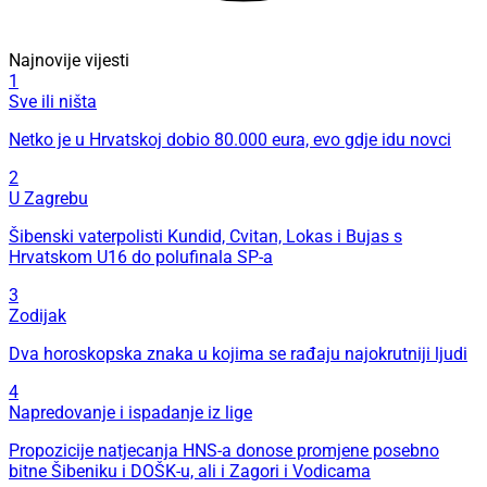
Najnovije vijesti
1
Sve ili ništa
Netko je u Hrvatskoj dobio 80.000 eura, evo gdje idu novci
2
U Zagrebu
Šibenski vaterpolisti Kundid, Cvitan, Lokas i Bujas s
Hrvatskom U16 do polufinala SP-a
3
Zodijak
Dva horoskopska znaka u kojima se rađaju najokrutniji ljudi
4
Napredovanje i ispadanje iz lige
Propozicije natjecanja HNS-a donose promjene posebno
bitne Šibeniku i DOŠK-u, ali i Zagori i Vodicama