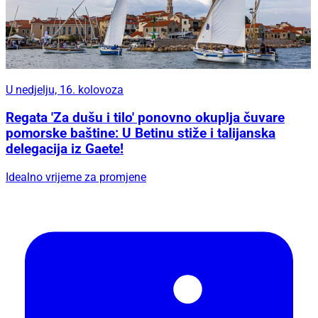
U nedjelju, 16. kolovoza
Regata 'Za dušu i tilo' ponovno okuplja čuvare
pomorske baštine: U Betinu stiže i talijanska
delegacija iz Gaete!
Idealno vrijeme za promjene