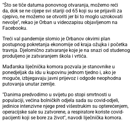
"Što se tiče datuma ponovnog otvaranja, možemo reći
da, dok se ne cijepe svi stariji od 65 koji su se prijavili za
cjepivo, ne možemo se otvoriti jer bi to moglo uzrokovati
nevolje", rekao je Orban u videozapisu objavljenom na
Facebooku.
Treći val pandemije slomio je Orbanov okvirni plan
postupnog pokretanja ekonomije od kraja ožujka i početka
travnja. Djelomično zatvaranje koje je na snazi od studenog
produljeno je zatvaranjem škola i vrtića.
Mađarska liječnička komora pozvala je stanovnike u
ponedjeljak da idu u kupovinu jednom tjedno i, ako je
moguće, izbjegavaju javni prijevoz i odgode neophodna
putovanja unutar zemlje.
"Danima predvodimo u svijetu po stopi smrtnosti u
populaciji, većina bolničkih odjela sada su covid-odjeli,
jedinice intenzivne njege pred višestrukim su opterećenjem,
operacijske sale su zatvorene, a respiratore koriste covid-
pacijenti koji se bore za život", navodi liječnička komora.