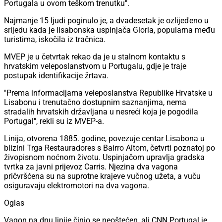
Portugala u ovom teškom trenutku".
Najmanje 15 ljudi poginulo je, a dvadesetak je ozlijeđeno u
srijedu kada je lisabonska uspinjača Gloria, popularna među
turistima, iskočila iz tračnica.
MVEP je u četvrtak rekao da je u stalnom kontaktu s
hrvatskim veleposlanstvom u Portugalu, gdje je traje
postupak identifikacije žrtava.
"Prema informacijama veleposlanstva Republike Hrvatske u
Lisabonu i trenutačno dostupnim saznanjima, nema
stradalih hrvatskih državljana u nesreći koja je pogodila
Portugal", rekli su iz MVEP-a.
Linija, otvorena 1885. godine, povezuje centar Lisabona u
blizini Trga Restauradores s Bairro Altom, četvrti poznatoj po
živopisnom noćnom životu. Uspinjačom upravlja gradska
tvrtka za javni prijevoz Carris. Njezina dva vagona
pričvršćena su na suprotne krajeve vučnog užeta, a vuču
osiguravaju elektromotori na dva vagona.
Oglas
Vagon na dnu linije činio se neoštećen, ali CNN Portugal je