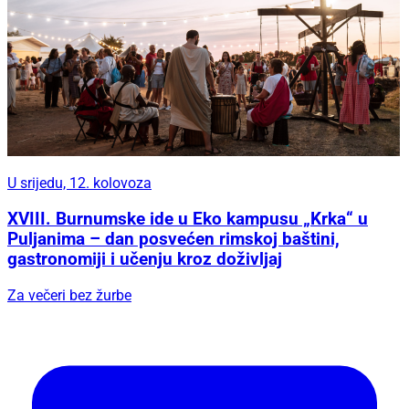
U srijedu, 12. kolovoza
XVIII. Burnumske ide u Eko kampusu „Krka“ u
Puljanima – dan posvećen rimskoj baštini,
gastronomiji i učenju kroz doživljaj
Za večeri bez žurbe