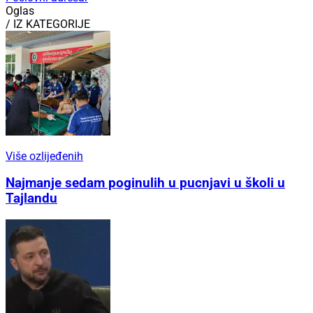
Oglas
/ IZ KATEGORIJE
Više ozlijeđenih
Najmanje sedam poginulih u pucnjavi u školi u
Tajlandu