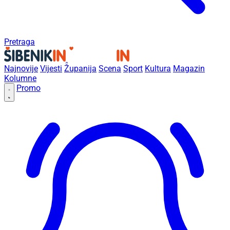
Pretraga
Najnovije
Vijesti
Županija
Scena
Sport
Kultura
Magazin
Kolumne
Promo