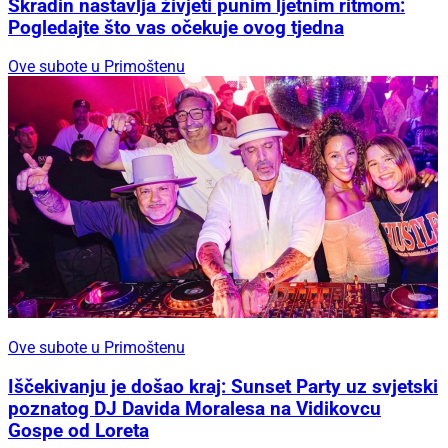
Skradin nastavlja živjeti punim ljetnim ritmom:
Pogledajte što vas očekuje ovog tjedna
Ove subote u Primoštenu
Ove subote u Primoštenu
Iščekivanju je došao kraj: Sunset Party uz svjetski
poznatog DJ Davida Moralesa na Vidikovcu
Gospe od Loreta