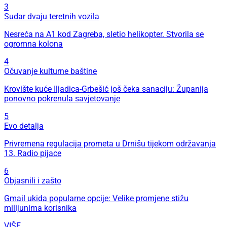
3
Sudar dvaju teretnih vozila
Nesreća na A1 kod Zagreba, sletio helikopter. Stvorila se
ogromna kolona
4
Očuvanje kulturne baštine
Krovište kuće Iljadica-Grbešić još čeka sanaciju: Županija
ponovno pokrenula savjetovanje
5
Evo detalja
Privremena regulacija prometa u Drnišu tijekom održavanja
13. Radio pijace
6
Objasnili i zašto
Gmail ukida popularne opcije: Velike promjene stižu
milijunima korisnika
VIŠE