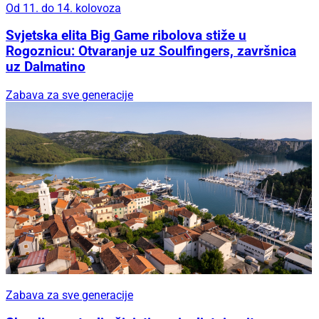
Od 11. do 14. kolovoza
Svjetska elita Big Game ribolova stiže u
Rogoznicu: Otvaranje uz Soulfingers, završnica
uz Dalmatino
Zabava za sve generacije
Zabava za sve generacije