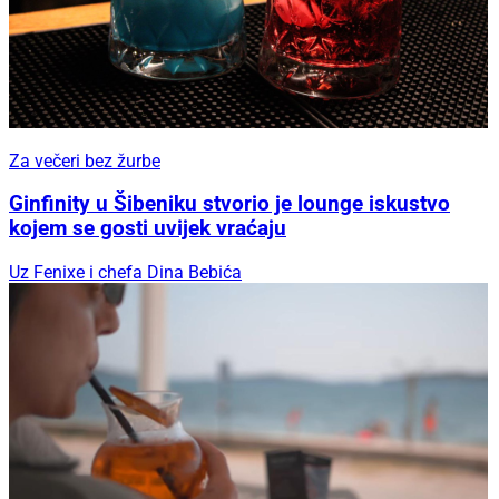
Za večeri bez žurbe
Ginfinity u Šibeniku stvorio je lounge iskustvo
kojem se gosti uvijek vraćaju
Uz Fenixe i chefa Dina Bebića