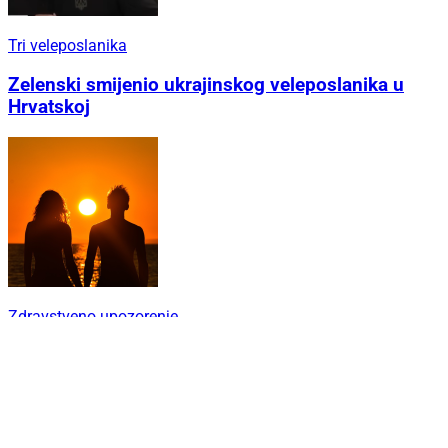
Tri veleposlanika
Zelenski smijenio ukrajinskog veleposlanika u
Hrvatskoj
Zdravstveno upozorenje
Italija se prži, Mađarska i Rumunjska gase
rasvjetu zbog toplinskog vala