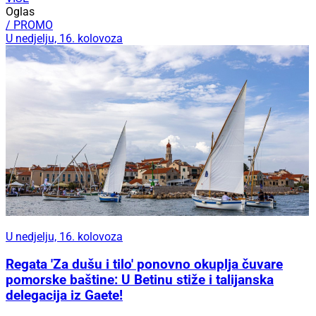
Oglas
/ PROMO
U nedjelju, 16. kolovoza
U nedjelju, 16. kolovoza
Regata 'Za dušu i tilo' ponovno okuplja čuvare
pomorske baštine: U Betinu stiže i talijanska
delegacija iz Gaete!