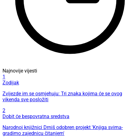
Najnovije vijesti
1
Zodijak
Zvijezde im se osmjehuju: Tri znaka kojima će se ovog
vikenda sve posložiti
2
Dobit će bespovratna sredstva
Narodnoj knjižnici Drniš odobren projekt 'Knjiga svima-
gradimo zajednicu čitanjem'