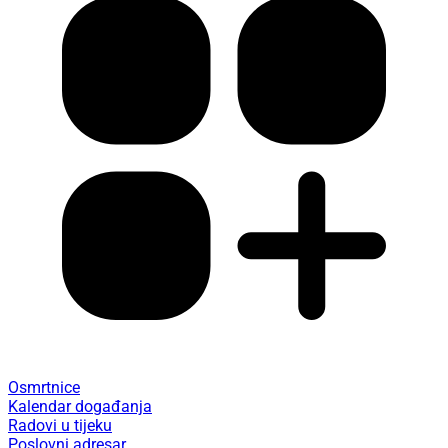
Osmrtnice
Kalendar događanja
Radovi u tijeku
Poslovni adresar