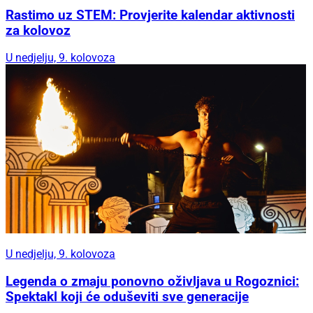
Rastimo uz STEM: Provjerite kalendar aktivnosti
za kolovoz
U nedjelju, 9. kolovoza
U nedjelju, 9. kolovoza
Legenda o zmaju ponovno oživljava u Rogoznici:
Spektakl koji će oduševiti sve generacije