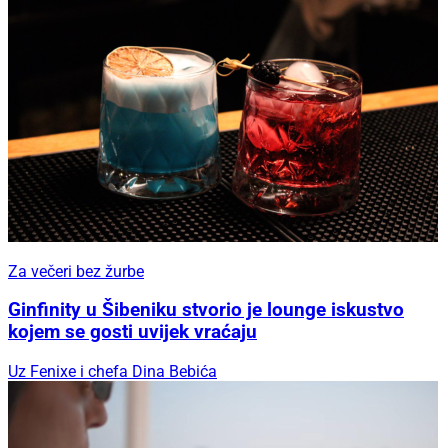
Za večeri bez žurbe
Ginfinity u Šibeniku stvorio je lounge iskustvo
kojem se gosti uvijek vraćaju
Uz Fenixe i chefa Dina Bebića