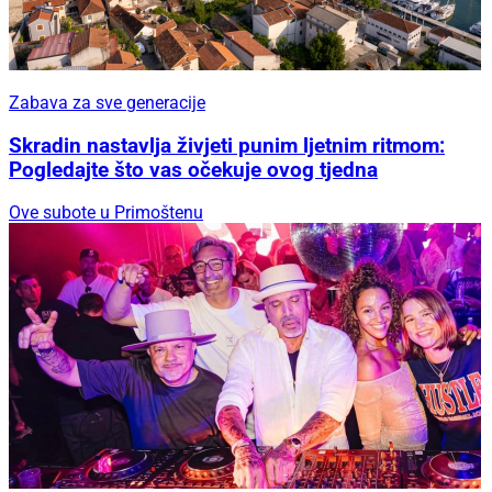
Zabava za sve generacije
Skradin nastavlja živjeti punim ljetnim ritmom:
Pogledajte što vas očekuje ovog tjedna
Ove subote u Primoštenu