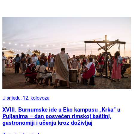
U srijedu, 12. kolovoza
XVIII. Burnumske ide u Eko kampusu „Krka“ u
Puljanima – dan posvećen rimskoj baštini,
gastronomiji i učenju kroz doživljaj