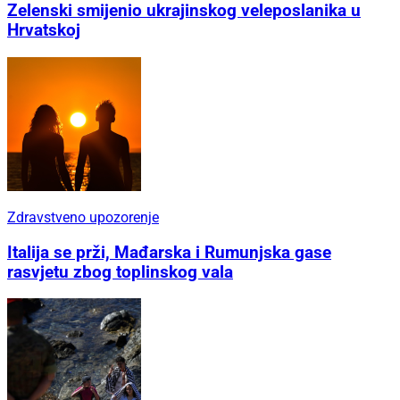
Zelenski smijenio ukrajinskog veleposlanika u
Hrvatskoj
Zdravstveno upozorenje
Italija se prži, Mađarska i Rumunjska gase
rasvjetu zbog toplinskog vala