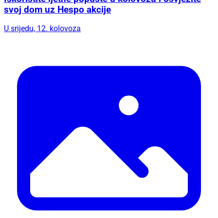
svoj dom uz Hespo akcije
U srijedu, 12. kolovoza