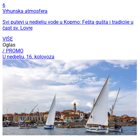
6
Vrhunska atmosfera
Svi putevi u nedjelju vode u Koprno: Fešta gušta i tradicije u
čast sv. Lovre
VIŠE
Oglas
/ PROMO
U nedjelju, 16. kolovoza