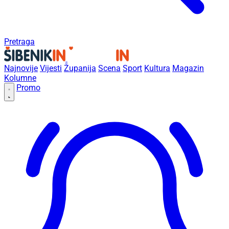
Pretraga
Najnovije
Vijesti
Županija
Scena
Sport
Kultura
Magazin
Kolumne
Promo