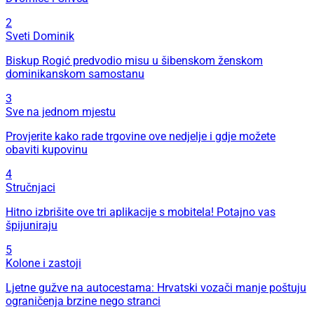
2
Sveti Dominik
Biskup Rogić predvodio misu u šibenskom ženskom
dominikanskom samostanu
3
Sve na jednom mjestu
Provjerite kako rade trgovine ove nedjelje i gdje možete
obaviti kupovinu
4
Stručnjaci
Hitno izbrišite ove tri aplikacije s mobitela! Potajno vas
špijuniraju
5
Kolone i zastoji
Ljetne gužve na autocestama: Hrvatski vozači manje poštuju
ograničenja brzine nego stranci