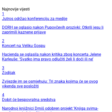
Najnovije vijesti
1
Jutros održao konferenciju za medije
DORH se oglasio nakon Pupovčevih prozivki: Otkrili jesu li
zaprimili kaznene prijave
2
Koncert na Veliku Gospu
Hacienda se oglasila nakon kritika zbog koncerta Jelene
Karleuše: ‘Svatko ima pravo odlučiti želi li doći ili ne’
3
Zodijak
Zvijezde im se osmjehuju: Tri znaka kojima će se ovog
vikenda sve posložiti
4
Dobit će bespovratna sredstva
Narodnoj knjižnici Drniš odobren projekt 'Knjiga svima-