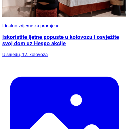
Idealno vrijeme za promjene
Iskoristite ljetne popuste u kolovozu i osvježite
svoj dom uz Hespo akcije
U srijedu, 12. kolovoza