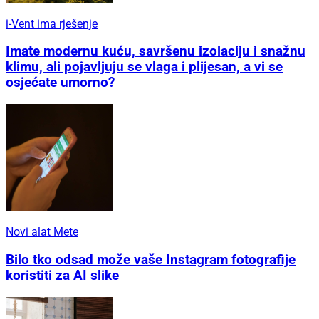
i-Vent ima rješenje
Imate modernu kuću, savršenu izolaciju i snažnu
klimu, ali pojavljuju se vlaga i plijesan, a vi se
osjećate umorno?
Novi alat Mete
Bilo tko odsad može vaše Instagram fotografije
koristiti za AI slike