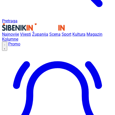
Pretraga
Najnovije
Vijesti
Županija
Scena
Sport
Kultura
Magazin
Kolumne
Promo