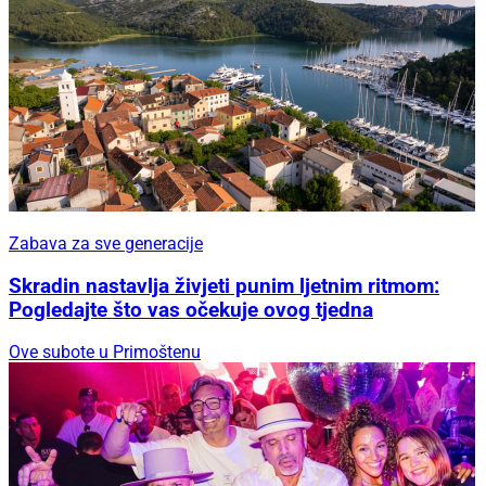
Zabava za sve generacije
Skradin nastavlja živjeti punim ljetnim ritmom:
Pogledajte što vas očekuje ovog tjedna
Ove subote u Primoštenu