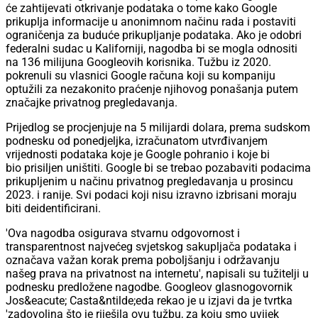
će zahtijevati otkrivanje podataka o tome kako Google
prikuplja informacije u anonimnom načinu rada i postaviti
ograničenja za buduće prikupljanje podataka. Ako je odobri
federalni sudac u Kaliforniji, nagodba bi se mogla odnositi
na 136 milijuna Googleovih korisnika. Tužbu iz 2020.
pokrenuli su vlasnici Google računa koji su kompaniju
optužili za nezakonito praćenje njihovog ponašanja putem
značajke privatnog pregledavanja.
Prijedlog se procjenjuje na 5 milijardi dolara, prema sudskom
podnesku od ponedjeljka, izračunatom utvrđivanjem
vrijednosti podataka koje je Google pohranio i koje bi
bio prisiljen uništiti. Google bi se trebao pozabaviti podacima
prikupljenim u načinu privatnog pregledavanja u prosincu
2023. i ranije. Svi podaci koji nisu izravno izbrisani moraju
biti deidentificirani.
'Ova nagodba osigurava stvarnu odgovornost i
transparentnost najvećeg svjetskog sakupljača podataka i
označava važan korak prema poboljšanju i održavanju
našeg prava na privatnost na internetu', napisali su tužitelji u
podnesku predložene nagodbe. Googleov glasnogovornik
Jos&eacute; Casta&ntilde;eda rekao je u izjavi da je tvrtka
'zadovoljna što je riješila ovu tužbu, za koju smo uvijek