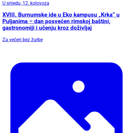
U srijedu, 12. kolovoza
XVIII. Burnumske ide u Eko kampusu „Krka“ u
Puljanima – dan posvećen rimskoj baštini,
gastronomiji i učenju kroz doživljaj
Za večeri bez žurbe