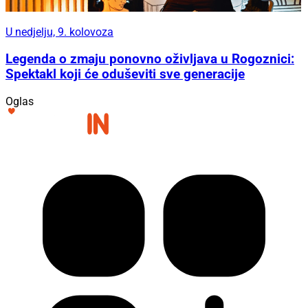
U nedjelju, 9. kolovoza
Legenda o zmaju ponovno oživljava u Rogoznici:
Spektakl koji će oduševiti sve generacije
Oglas