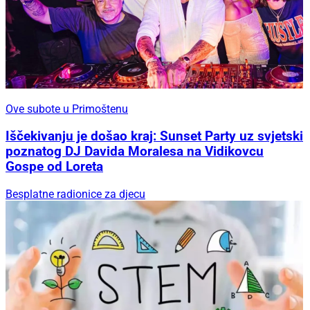
Ove subote u Primoštenu
Iščekivanju je došao kraj: Sunset Party uz svjetski
poznatog DJ Davida Moralesa na Vidikovcu
Gospe od Loreta
Besplatne radionice za djecu