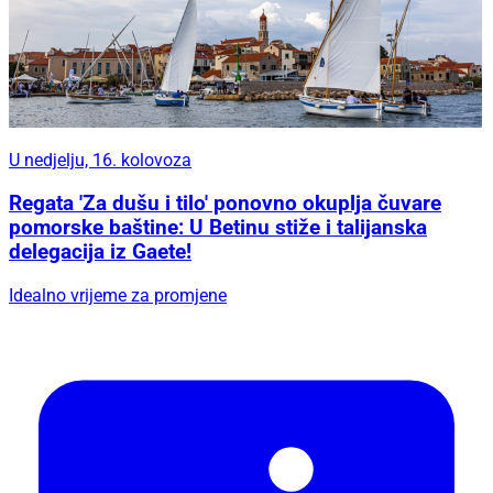
U nedjelju, 16. kolovoza
Regata 'Za dušu i tilo' ponovno okuplja čuvare
pomorske baštine: U Betinu stiže i talijanska
delegacija iz Gaete!
Idealno vrijeme za promjene