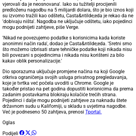
vjerovali da je neosnovana'. Iako su tužitelji procijenili
predloženu nagodbu na 5 milijardi dolara, što je bio iznos koji
su izvorno tražili kao odštetu, Casta&ntilde;eda je rekao da ne
'dobivaju ništa'. Nagodba ne uključuje odštetu, iako pojedinci
mogu podnijeti zahtjeve, piše Verge.
'Nikad ne povezujemo podatke s korisnicima kada koriste
anonimni način rada', dodao je Casta&ntilde;eda. 'Sretni smo
što možemo izbrisati stare tehničke podatke koji nikada nisu
bili povezani s pojedincima i nikada nisu korišteni za bilo
kakav oblik personalizacije.'
Dio sporazuma uključuje promjene načina na koji Google
otkriva ograničenja svojih usluga privatnog pregledavanja,
koje je tvrtka već počela uvoditi u Chrome. Google je
također pristao na pet godina dopustiti korisnicima da prema
zadanim postavkama blokiraju kolačiće trećih strana.
Pojedinci i dalje mogu podnijeti zahtjeve za naknadu štete
državnom sudu u Kaliforniji, u skladu s uvjetima nagodbe.
Već je podneseno 50 zahtjeva, prenosi
Tportal.
Oglas
Podijeli