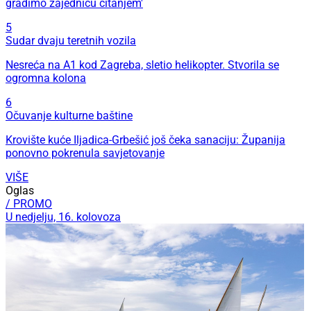
gradimo zajednicu čitanjem'
5
Sudar dvaju teretnih vozila
Nesreća na A1 kod Zagreba, sletio helikopter. Stvorila se
ogromna kolona
6
Očuvanje kulturne baštine
Krovište kuće Iljadica-Grbešić još čeka sanaciju: Županija
ponovno pokrenula savjetovanje
VIŠE
Oglas
/ PROMO
U nedjelju, 16. kolovoza