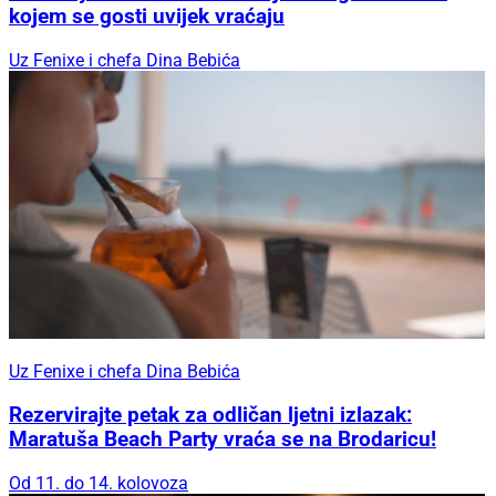
kojem se gosti uvijek vraćaju
Uz Fenixe i chefa Dina Bebića
Uz Fenixe i chefa Dina Bebića
Rezervirajte petak za odličan ljetni izlazak:
Maratuša Beach Party vraća se na Brodaricu!
Od 11. do 14. kolovoza