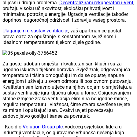
plijesni i drugih problema.
Decentralizirani rekuperatori i-Vent
,
pružaju visoku učinkovitost, ekološku prihvatljivost i
minimalnu potrošnju energije. Ugradnja ventilacije također
doprinosi dugoročnoj održivosti i zdravlju vašeg prostora.
Ulaganjem u sustav ventilacije
, vaš apartman će postati
prava oaza za opuštanje, s konstantnom svježinom i
idealnom temperaturom tijekom cijele godine.
Za goste, udoban smještaj i kvalitetan san ključni su za
ugodno iskustvo tijekom boravka. Svjež zrak, odgovarajuća
temperatura i tišina omogućuju im da se opuste, napune
energijom i uživaju u svom odmoru ili poslovnom putovanju.
Kvalitetan san izravno utječe na njihov dojam o smještaju, a
sustav ventilacije igra ključnu ulogu u tome. Osiguravanjem
stalne izmjene zraka ventilacija eliminira neugodne mirise,
regulira temperaturu i vlažnost, čime stvara savršene uvjete
za miran i opuštajući san. Ovakvi uvjeti povećavaju
zadovoljstvo gostiju i šanse za povratak.
- Kao dio
Volution Group plc
, vodećeg svjetskog lidera u
industriji ventilacije, osiguravamo vrhunska rješenja koja