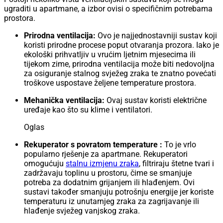
ugraditi u apartmane, a izbor ovisi o specifičnim potrebama
prostora.
Prirodna ventilacija:
Ovo je najjednostavniji sustav koji
koristi prirodne procese poput otvaranja prozora. Iako je
ekološki prihvatljiv u vrućim ljetnim mjesecima ili
tijekom zime, prirodna ventilacija može biti nedovoljna
za osiguranje stalnog svježeg zraka te znatno povećati
troškove uspostave željene temperature prostora.
Mehanička ventilacija:
Ovaj sustav koristi električne
uređaje kao što su klime i ventilatori.
Oglas
Rekuperator s povratom temperature :
To je vrlo
popularno rješenje za apartmane. Rekuperatori
omogućuju
stalnu izmjenu zraka
, filtriraju štetne tvari i
zadržavaju toplinu u prostoru, čime se smanjuje
potreba za dodatnim grijanjem ili hlađenjem. Ovi
sustavi također smanjuju potrošnju energije jer koriste
temperaturu iz unutarnjeg zraka za zagrijavanje ili
hlađenje svježeg vanjskog zraka.