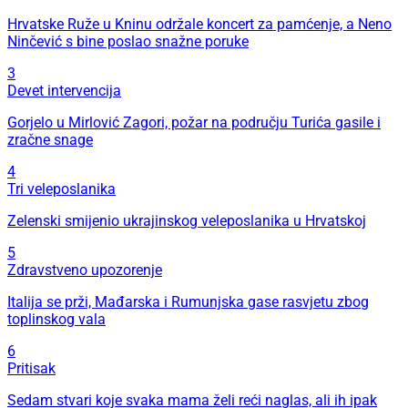
Hrvatske Ruže u Kninu održale koncert za pamćenje, a Neno
Ninčević s bine poslao snažne poruke
3
Devet intervencija
Gorjelo u Mirlović Zagori, požar na području Turića gasile i
zračne snage
4
Tri veleposlanika
Zelenski smijenio ukrajinskog veleposlanika u Hrvatskoj
5
Zdravstveno upozorenje
Italija se prži, Mađarska i Rumunjska gase rasvjetu zbog
toplinskog vala
6
Pritisak
Sedam stvari koje svaka mama želi reći naglas, ali ih ipak