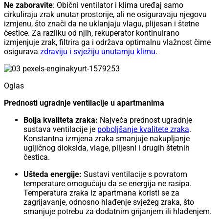
Ne zaboravite
: Obični ventilator i klima uređaj samo
cirkuliraju zrak unutar prostorije, ali ne osiguravaju njegovu
izmjenu, što znači da ne uklanjaju vlagu, plijesan i štetne
čestice. Za razliku od njih, rekuperator kontinuirano
izmjenjuje zrak, filtrira ga i održava optimalnu vlažnost čime
osigurava
zdraviju i svježiju unutarnju klimu
.
Oglas
Prednosti ugradnje ventilacije u apartmanima
Bolja kvaliteta zraka:
Najveća prednost ugradnje
sustava ventilacije je
poboljšanje kvalitete zraka
.
Konstantna izmjena zraka smanjuje nakupljanje
ugljičnog dioksida, vlage, plijesni i drugih štetnih
čestica.
Ušteda energije:
Sustavi ventilacije s povratom
temperature omogućuju da se energija ne rasipa.
Temperatura zraka iz apartmana koristi se za
zagrijavanje, odnosno hlađenje svježeg zraka, što
smanjuje potrebu za dodatnim grijanjem ili hlađenjem.