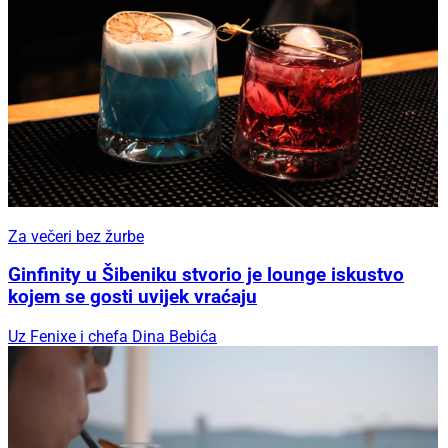
Za večeri bez žurbe
Ginfinity u Šibeniku stvorio je lounge iskustvo
kojem se gosti uvijek vraćaju
Uz Fenixe i chefa Dina Bebića