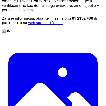
omogućuju svjež i zdrav zrak u vašem prostoru – jer u
ventilaciji smo kao doma, stoga uvijek pružamo najbolje –
poručuju iz i-Venta.
Za više informacija, obratite im se na broj
01 2132 400
ili
putem upita na
web stranici
i-Vent-a
.