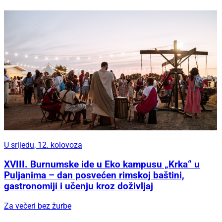
U srijedu, 12. kolovoza
XVIII. Burnumske ide u Eko kampusu „Krka“ u
Puljanima – dan posvećen rimskoj baštini,
gastronomiji i učenju kroz doživljaj
Za večeri bez žurbe