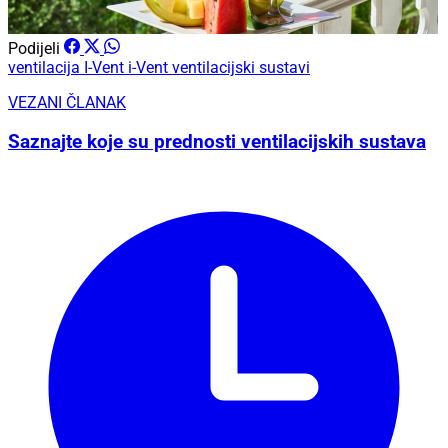
Podijeli
ventilacija
I-Vent
i-Vent ventilacijski sustavi
VEZANI ČLANAK
Saznajte koje su prednosti ventilacijskih sustava