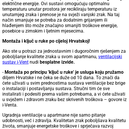
električne energije. Ovi sustavi omogućuju optimalnu
temperaturu unutar prostora jer recikliraju temperaturu iz
unutarnjeg zraka i prenose je na svježi vanjski zrak. Na taj
način smanjuje se potreba za dodatnim grijanjem ili
hlađenjem što može značajno smanjiti troškove energije,
posebice u zimskim i ljetnim mjesecima.
Montaža i ključ u ruke po cijeloj Hrvatskoj!
Ako ste u potrazi za jednostavnim i dugoročnim rješenjem za
poboljšanje kvalitete zraka u svom apartmanu,
ventilacijski
sustav i-Vent
nudi
besplatne izvide.
-
Montaža po principu 'ključ u ruke' je usluga koju pružamo
diljem Hrvatske i ne čeka se duže od 10 dana. To znači da
ćete uživati u svim prednostima sustava ventilacije bez brige
o instalaciji i postavljanju sustava. Stručni tim će sve
instalirati i podesiti prema vašim potrebama, a vi ćete uživati
u svježem i zdravom zraku bez skrivenih troškova – govore iz
i-Venta.
Ugradnja ventilacije u apartmane nije samo pitanje
udobnosti, već i zdravlja. Kvalitetan zrak poboljšava kvalitetu
života, smanjuje energetske troškove i sprječava razvoj