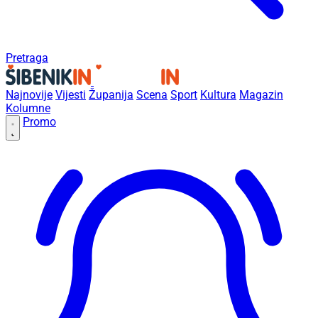
Pretraga
Najnovije
Vijesti
Županija
Scena
Sport
Kultura
Magazin
Kolumne
Promo