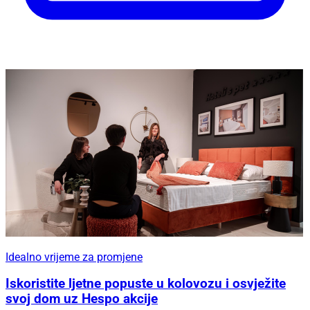
Idealno vrijeme za promjene
Iskoristite ljetne popuste u kolovozu i osvježite
svoj dom uz Hespo akcije