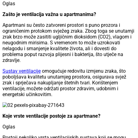
Oglas
Zašto je ventilacija važna u apartmanima?
Apartmani su često zatvoreni prostori s puno prozora i
ograničenim protokom svježeg zraka. Zbog toga se unutarnji
zrak brzo može zasititi ugljičnim dioksidom (CO2), vlagom i
neugodnim mirisima. S vremenom to može uzrokovati
nelagodu i smanjenje kvalitete života, ali i dovesti do
problema poput razvoja plijesni i bakterija, što utječe na
zdravlje.
Sustav ventilacije
omogućuje redovitu izmjenu zraka, što
poboljšava kvalitetu unutarnjeg prostora, osigurava svjež
zrak i sprječava nakupljanje štetnih tvari. Korištenjem
ventilacije, možete održati prostor zdravim, udobnim i
energetski učinkovitim.
Koje vrste ventilacije postoje za apartmane?
Oglas
Postoji nekoliko vrsta ventilacijskih sustava koji se mogu