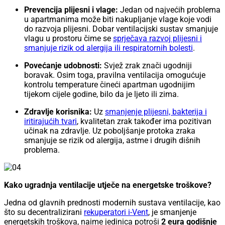
Prevencija plijesni i vlage:
Jedan od najvećih problema
u apartmanima može biti nakupljanje vlage koje vodi
do razvoja plijesni. Dobar ventilacijski sustav smanjuje
vlagu u prostoru čime se
sprječava razvoj plijesni i
smanjuje rizik od alergija ili respiratornih bolesti
.
Povećanje udobnosti:
Svjež zrak znači ugodniji
boravak. Osim toga, pravilna ventilacija omogućuje
kontrolu temperature čineći apartman ugodnijim
tijekom cijele godine, bilo da je ljeto ili zima.
Zdravlje korisnika:
Uz
smanjenje plijesni, bakterija i
iritirajućih tvari
, kvalitetan zrak također ima pozitivan
učinak na zdravlje. Uz poboljšanje protoka zraka
smanjuje se rizik od alergija, astme i drugih dišnih
problema.
Kako ugradnja ventilacije utječe na energetske troškove?
Jedna od glavnih prednosti modernih sustava ventilacije, kao
što su decentralizirani
rekuperatori i-Vent
, je smanjenje
energetskih troškova, naime jedinica potroši
2 eura godišnje