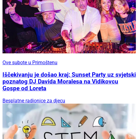
Ove subote u Primoštenu
Iščekivanju je došao kraj: Sunset Party uz svjetski
poznatog DJ Davida Moralesa na Vidikovcu
Gospe od Loreta
Besplatne radionice za djecu