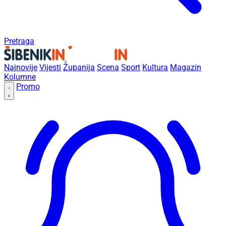
Pretraga
Najnovije
Vijesti
Županija
Scena
Sport
Kultura
Magazin
Kolumne
Promo