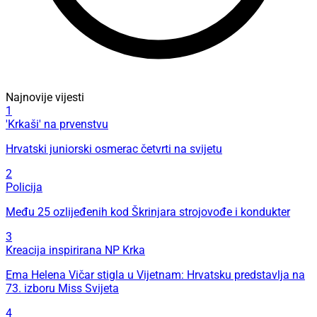
Najnovije vijesti
1
'Krkaši' na prvenstvu
Hrvatski juniorski osmerac četvrti na svijetu
2
Policija
Među 25 ozlijeđenih kod Škrinjara strojovođe i kondukter
3
Kreacija inspirirana NP Krka
Ema Helena Vičar stigla u Vijetnam: Hrvatsku predstavlja na
73. izboru Miss Svijeta
4