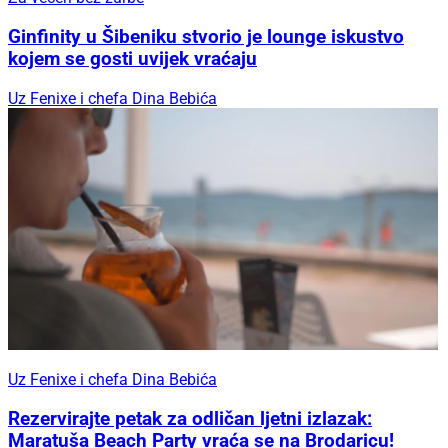
Ginfinity u Šibeniku stvorio je lounge iskustvo
kojem se gosti uvijek vraćaju
Uz Fenixe i chefa Dina Bebića
Uz Fenixe i chefa Dina Bebića
Rezervirajte petak za odličan ljetni izlazak:
Maratuša Beach Party vraća se na Brodaricu!