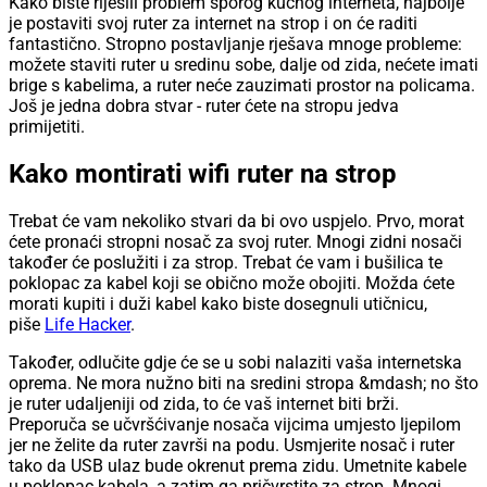
Kako biste riješili problem sporog kućnog interneta, najbolje
je postaviti svoj ruter za internet na strop i on će raditi
fantastično. Stropno postavljanje rješava mnoge probleme:
možete staviti ruter u sredinu sobe, dalje od zida, nećete imati
brige s kabelima, a ruter neće zauzimati prostor na policama.
Još je jedna dobra stvar - ruter ćete na stropu jedva
primijetiti.
Kako montirati wifi ruter na strop
Trebat će vam nekoliko stvari da bi ovo uspjelo. Prvo, morat
ćete pronaći stropni nosač za svoj ruter. Mnogi zidni nosači
također će poslužiti i za strop. Trebat će vam i bušilica te
poklopac za kabel koji se obično može obojiti. Možda ćete
morati kupiti i duži kabel kako biste dosegnuli utičnicu,
piše
Life Hacker
.
Također, odlučite gdje će se u sobi nalaziti vaša internetska
oprema. Ne mora nužno biti na sredini stropa &mdash; no što
je ruter udaljeniji od zida, to će vaš internet biti brži.
Preporuča se učvršćivanje nosača vijcima umjesto ljepilom
jer ne želite da ruter završi na podu. Usmjerite nosač i ruter
tako da USB ulaz bude okrenut prema zidu. Umetnite kabele
u poklopac kabela, a zatim ga pričvrstite za strop. Mnogi