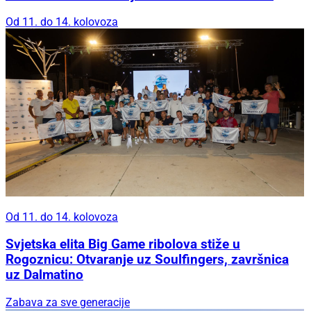
Od 11. do 14. kolovoza
Od 11. do 14. kolovoza
Svjetska elita Big Game ribolova stiže u
Rogoznicu: Otvaranje uz Soulfingers, završnica
uz Dalmatino
Zabava za sve generacije