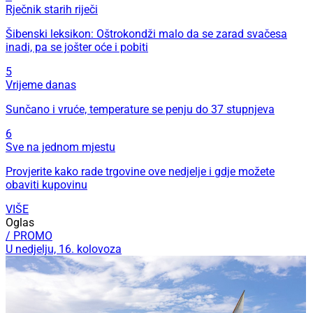
Rječnik starih riječi
Šibenski leksikon: Oštrokondži malo da se zarad svačesa
inadi, pa se jošter oće i pobiti
5
Vrijeme danas
Sunčano i vruće, temperature se penju do 37 stupnjeva
6
Sve na jednom mjestu
Provjerite kako rade trgovine ove nedjelje i gdje možete
obaviti kupovinu
VIŠE
Oglas
/ PROMO
U nedjelju, 16. kolovoza