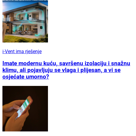
i-Vent ima rješenje
Imate modernu kuću, savršenu izolaciju i snažnu
klimu, ali pojavljuju se vlaga i plijesan, a vi se
osjećate umorno?