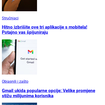
Stručnjaci
Hitno izbrišite ove tri aplikacije s mobitela!
Potajno vas špijuniraju
Objasnili i zašto
Gmail ukida popularne opcije: Velike promjene
stižu milijunima korisnika