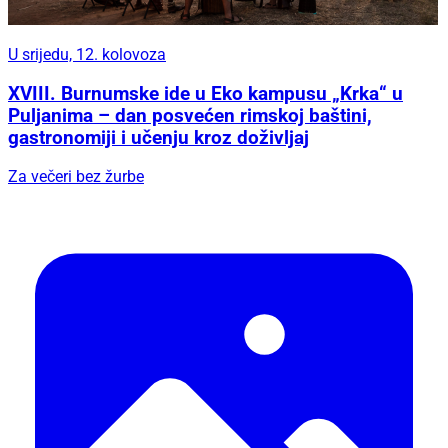
U srijedu, 12. kolovoza
XVIII. Burnumske ide u Eko kampusu „Krka“ u
Puljanima – dan posvećen rimskoj baštini,
gastronomiji i učenju kroz doživljaj
Za večeri bez žurbe