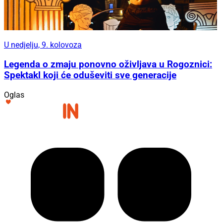
U nedjelju, 9. kolovoza
Legenda o zmaju ponovno oživljava u Rogoznici:
Spektakl koji će oduševiti sve generacije
Oglas