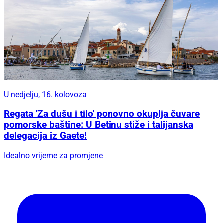
U nedjelju, 16. kolovoza
Regata 'Za dušu i tilo' ponovno okuplja čuvare
pomorske baštine: U Betinu stiže i talijanska
delegacija iz Gaete!
Idealno vrijeme za promjene