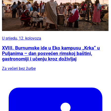
U srijedu, 12. kolovoza
XVIII. Burnumske ide u Eko kampusu „Krka“ u
Puljanima – dan posvećen rimskoj baštini,
gastronomiji i učenju kroz doživljaj
Za večeri bez žurbe