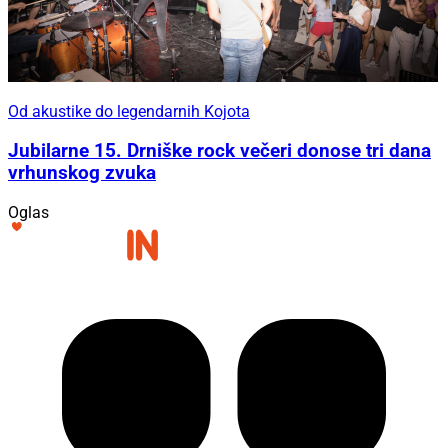
Od akustike do legendarnih Kojota
Jubilarne 15. Drniške rock večeri donose tri dana
vrhunskog zvuka
Oglas