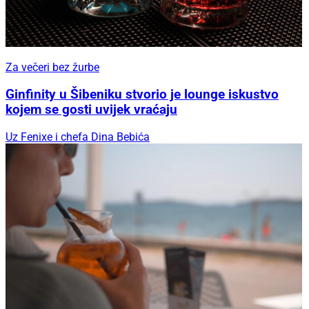
Za večeri bez žurbe
Ginfinity u Šibeniku stvorio je lounge iskustvo
kojem se gosti uvijek vraćaju
Uz Fenixe i chefa Dina Bebića