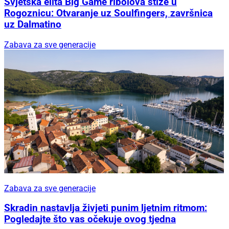
Svjetska elita Big Game ribolova stiže u
Rogoznicu: Otvaranje uz Soulfingers, završnica
uz Dalmatino
Zabava za sve generacije
Zabava za sve generacije
Skradin nastavlja živjeti punim ljetnim ritmom:
Pogledajte što vas očekuje ovog tjedna