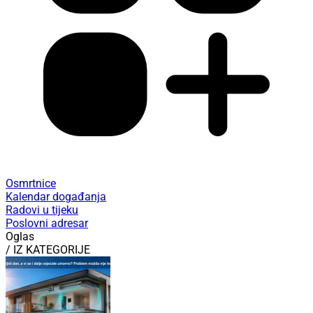
Osmrtnice
Kalendar događanja
Radovi u tijeku
Poslovni adresar
Oglas
/ IZ KATEGORIJE