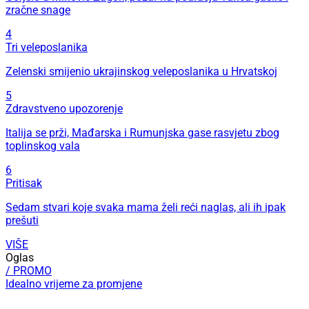
zračne snage
4
Tri veleposlanika
Zelenski smijenio ukrajinskog veleposlanika u Hrvatskoj
5
Zdravstveno upozorenje
Italija se prži, Mađarska i Rumunjska gase rasvjetu zbog
toplinskog vala
6
Pritisak
Sedam stvari koje svaka mama želi reći naglas, ali ih ipak
prešuti
VIŠE
Oglas
/ PROMO
Idealno vrijeme za promjene