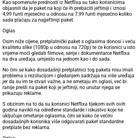
Kao spomenute prednosti iz Netflixa su tako korisnicima
objasnili da je paket na koji će ih prebaciti jeftiniji i iznosi
4,99 funti mjesečno u odnosu na 7,99 funti mjesečno koliko
sada plaćaju za najjeftiniji paket.
Oglas
Osim niže cijene, pretplatnički paket s oglasima donosi i veću
kvalitetu slike (1080p u odnosu na 720p) te će korisnici u isto
vrijeme moći gledati filmove, serije i dokumentarce Netflixa
na dva uređaja, umjesto na jednom kao i do sada.
No čini se kako dosadašnji pretplatnici tog paketa nisu imali
problema s rezolucijom i gledanjem sadržaja na više uređaja
jer da su im te stvari važne, a ne smetaju im oglasi, već bi
ranije prešli na paket koji je jeftiniji, no unutar njega se
prikazuju reklame.
S obzirom na to da su korisnici Netflixa tijekom svih ovih
godina navikli na određene standarde i iskustvo koje ne
uključuje ometanje oglasima, čini se kako će većini
dosadašnjih korisnika više odgovarati paket standardne
pretplate bez reklama.