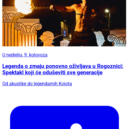
U nedjelju, 9. kolovoza
Legenda o zmaju ponovno oživljava u Rogoznici:
Spektakl koji će oduševiti sve generacije
Od akustike do legendarnih Kojota