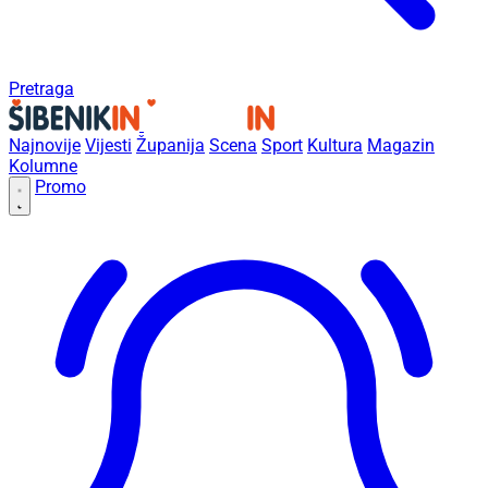
Pretraga
Najnovije
Vijesti
Županija
Scena
Sport
Kultura
Magazin
Kolumne
Promo