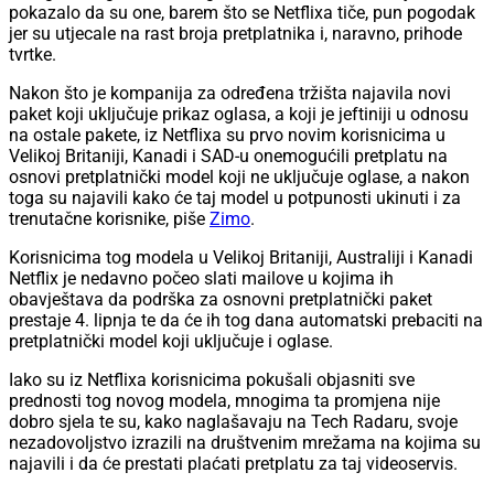
pokazalo da su one, barem što se Netflixa tiče, pun pogodak
jer su utjecale na rast broja pretplatnika i, naravno, prihode
tvrtke.
Nakon što je kompanija za određena tržišta najavila novi
paket koji uključuje prikaz oglasa, a koji je jeftiniji u odnosu
na ostale pakete, iz Netflixa su prvo novim korisnicima u
Velikoj Britaniji, Kanadi i SAD-u onemogućili pretplatu na
osnovi pretplatnički model koji ne uključuje oglase, a nakon
toga su najavili kako će taj model u potpunosti ukinuti i za
trenutačne korisnike, piše
Zimo
.
Korisnicima tog modela u Velikoj Britaniji, Australiji i Kanadi
Netflix je nedavno počeo slati mailove u kojima ih
obavještava da podrška za osnovni pretplatnički paket
prestaje 4. lipnja te da će ih tog dana automatski prebaciti na
pretplatnički model koji uključuje i oglase.
Iako su iz Netflixa korisnicima pokušali objasniti sve
prednosti tog novog modela, mnogima ta promjena nije
dobro sjela te su, kako naglašavaju na Tech Radaru, svoje
nezadovoljstvo izrazili na društvenim mrežama na kojima su
najavili i da će prestati plaćati pretplatu za taj videoservis.