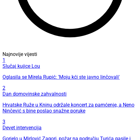
Najnovije vijesti
1
Slučaj kujice Lou
Oglasila se Mirela Rupić: 'Moju kći ste javno linčovali'
2
Dan domovinske zahvalnosti
Hrvatske Ruže u Kninu održale koncert za pamćenje, a Neno
Ninčević s bine poslao snažne poruke
3
Devet intervencija
Gorjelo u Mirlović Zagori, požar na području Turića gasile i