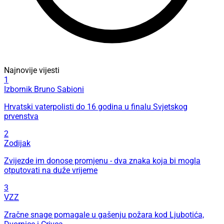
Najnovije vijesti
1
Izbornik Bruno Sabioni
Hrvatski vaterpolisti do 16 godina u finalu Svjetskog
prvenstva
2
Zodijak
Zvijezde im donose promjenu - dva znaka koja bi mogla
otputovati na duže vrijeme
3
VZZ
Zračne snage pomagale u gašenju požara kod Ljubotića,