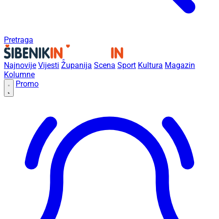
Pretraga
Najnovije
Vijesti
Županija
Scena
Sport
Kultura
Magazin
Kolumne
Promo