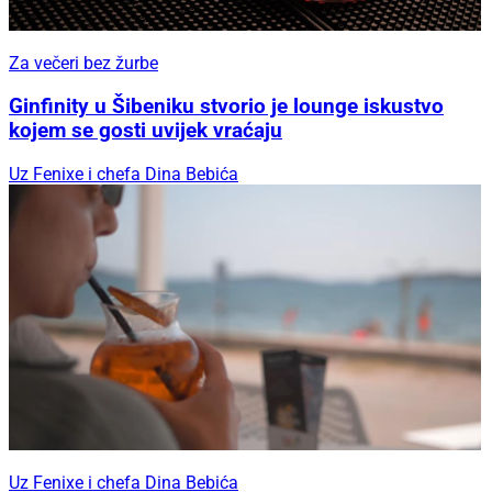
Za večeri bez žurbe
Ginfinity u Šibeniku stvorio je lounge iskustvo
kojem se gosti uvijek vraćaju
Uz Fenixe i chefa Dina Bebića
Uz Fenixe i chefa Dina Bebića