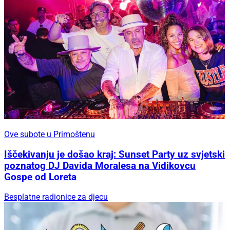
Ove subote u Primoštenu
Iščekivanju je došao kraj: Sunset Party uz svjetski
poznatog DJ Davida Moralesa na Vidikovcu
Gospe od Loreta
Besplatne radionice za djecu