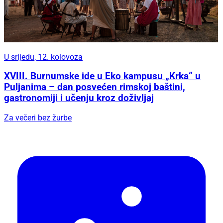
U srijedu, 12. kolovoza
XVIII. Burnumske ide u Eko kampusu „Krka“ u
Puljanima – dan posvećen rimskoj baštini,
gastronomiji i učenju kroz doživljaj
Za večeri bez žurbe