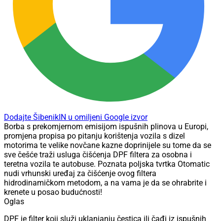
Dodajte ŠibenikIN u omiljeni Google izvor
Borba s prekomjernom emisijom ispušnih plinova u Europi,
promjena propisa po pitanju korištenja vozila s dizel
motorima te velike novčane kazne doprinijele su tome da se
sve češće traži usluga čišćenja DPF filtera za osobna i
teretna vozila te autobuse. Poznata poljska tvrtka Otomatic
nudi vrhunski uređaj za čišćenje ovog filtera
hidrodinamičkom metodom, a na vama je da se ohrabrite i
krenete u posao budućnosti!
Oglas
DPF je filter koji služi uklanjanju čestica ili čađi iz ispušnih