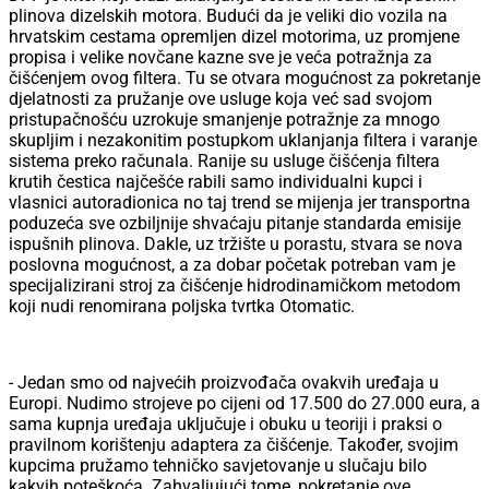
plinova dizelskih motora. Budući da je veliki dio vozila na
hrvatskim cestama opremljen dizel motorima, uz promjene
propisa i velike novčane kazne sve je veća potražnja za
čišćenjem ovog filtera. Tu se otvara mogućnost za pokretanje
djelatnosti za pružanje ove usluge koja već sad svojom
pristupačnošću uzrokuje smanjenje potražnje za mnogo
skupljim i nezakonitim postupkom uklanjanja filtera i varanje
sistema preko računala. Ranije su usluge čišćenja filtera
krutih čestica najčešće rabili samo individualni kupci i
vlasnici autoradionica no taj trend se mijenja jer transportna
poduzeća sve ozbiljnije shvaćaju pitanje standarda emisije
ispušnih plinova. Dakle, uz tržište u porastu, stvara se nova
poslovna mogućnost, a za dobar početak potreban vam je
specijalizirani stroj za čišćenje hidrodinamičkom metodom
koji nudi renomirana poljska tvrtka Otomatic.
- Jedan smo od najvećih proizvođača ovakvih uređaja u
Europi. Nudimo strojeve po cijeni od 17.500 do 27.000 eura, a
sama kupnja uređaja uključuje i obuku u teoriji i praksi o
pravilnom korištenju adaptera za čišćenje. Također, svojim
kupcima pružamo tehničko savjetovanje u slučaju bilo
kakvih poteškoća. Zahvaljujući tome, pokretanje ove