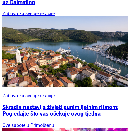
uz Dalmatino
Zabava za sve generacije
Zabava za sve generacije
Skradin nastavlja živjeti punim ljetnim ritmom:
Pogledajte što vas očekuje ovog tjedna
Ove subote u Primoštenu