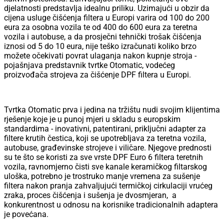
djelatnosti predstavlja idealnu priliku. Uzimajući u obzir da
cijena usluge čišćenja filtera u Europi varira od 100 do 200
eura za osobna vozila te od 400 do 600 eura za teretna
vozila i autobuse, a da prosječni tehnički trošak čišćenja
iznosi od 5 do 10 eura, nije teško izračunati koliko brzo
možete očekivati povrat ulaganja nakon kupnje stroja -
pojašnjava predstavnik tvrtke Otomatic, vodećeg
proizvođača strojeva za čišćenje DPF filtera u Europi.
Tvrtka Otomatic prva i jedina na tržištu nudi svojim klijentima
rješenje koje je u punoj mjeri u skladu s europskim
standardima - inovativni, patentirani, priključni adapter za
filtere krutih čestica, koji se upotrebljava za teretna vozila,
autobuse, građevinske strojeve i viličare. Njegove prednosti
su te što se koristi za sve vrste DPF Euro 6 filtera teretnih
vozila, ravnomjerno čisti sve kanale keramičkog filtarskog
uloška, potrebno je trostruko manje vremena za sušenje
filtera nakon pranja zahvaljujući termičkoj cirkulaciji vrućeg
zraka, proces čišćenja i sušenja je dvosmjeran, a
konkurentnost u odnosu na korisnike tradicionalnih adaptera
je povećana.