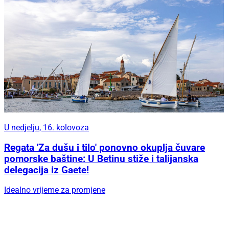
U nedjelju, 16. kolovoza
Regata 'Za dušu i tilo' ponovno okuplja čuvare
pomorske baštine: U Betinu stiže i talijanska
delegacija iz Gaete!
Idealno vrijeme za promjene