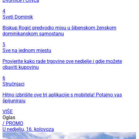
Dvornice i Crivca
4
Sveti Dominik
Biskup Rogić predvodio misu u šibenskom ženskom
dominikanskom samostanu
5
Sve na jednom mjestu
Provjerite kako rade trgovine ove nedjelje i gdje možete
obaviti kupovinu
6
Stručnjaci
Hitno izbrišite ove tri aplikacije s mobitela! Potajno vas
špijuniraju
VIŠE
Oglas
/ PROMO
U nedjelju, 16. kolovoza