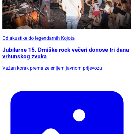
Od akustike do legendarnih Kojota
Jubilarne 15. Drniške rock večeri donose tri dana
vrhunskog zvuka
Važan korak prema zelenijem javnom prijevozu