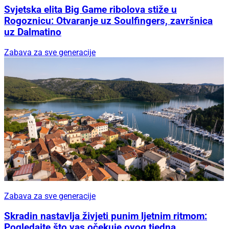
Svjetska elita Big Game ribolova stiže u
Rogoznicu: Otvaranje uz Soulfingers, završnica
uz Dalmatino
Zabava za sve generacije
Zabava za sve generacije
Skradin nastavlja živjeti punim ljetnim ritmom:
Pogledajte što vas očekuje ovog tjedna