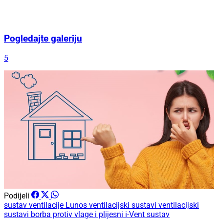
Pogledajte galeriju
5
Podijeli
sustav ventilacije
Lunos ventilacijski sustavi
ventilacijski
sustavi
borba protiv vlage i plijesni
i-Vent sustav