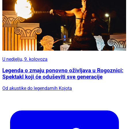
U nedjelju, 9. kolovoza
Legenda o zmaju ponovno oživljava u Rogoznici:
Spektakl koji će oduševiti sve generacije
Od akustike do legendarnih Kojota