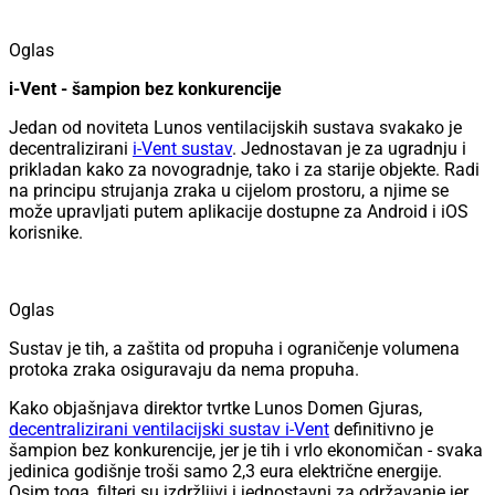
Oglas
i-Vent - ​​​​šampion bez konkurencije
Jedan od noviteta Lunos ventilacijskih sustava svakako je
decentralizirani
i-Vent sustav
. Jednostavan je za ugradnju i
prikladan kako za novogradnje, tako i za starije objekte. Radi
na principu strujanja zraka u cijelom prostoru, a njime se
može upravljati putem aplikacije dostupne za Android i iOS
korisnike.
Oglas
Sustav je tih, a zaštita od propuha i ograničenje volumena
protoka zraka osiguravaju da nema propuha.
Kako objašnjava direktor tvrtke Lunos Domen Gjuras,
decentralizirani ventilacijski sustav i-Vent
definitivno je
šampion bez konkurencije, jer je tih i vrlo ekonomičan - svaka
jedinica godišnje troši samo 2,3 eura električne energije.
Osim toga, filteri su izdržljivi i jednostavni za održavanje jer