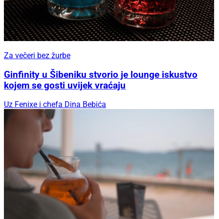
Za večeri bez žurbe
Ginfinity u Šibeniku stvorio je lounge iskustvo
kojem se gosti uvijek vraćaju
Uz Fenixe i chefa Dina Bebića