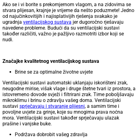
Ako se i vi borite s prekomjernom vlagom, a na zidovima se
stvara plijesan, krajnje je vrijeme da nešto poduzmete! Jedno
od najučinkovitijih i najisplativijih rješenja svakako je
ugradnja
ventilacijskog sustava
jer dugoročno rješavaju
navedene probleme. Budući da su ventilacijski sustavi
također različiti, važno je pažljivo razmotriti izbor koji se
nudi.
Značajke kvalitetnog ventilacijskog sustava
Brine se za optimalne životne uvjete
Ventilacijski sustavi automatski uklanjaju iskorišteni zrak,
neugodne mirise, višak vlage i druge štetne tvari iz prostora, a
istovremeno dovode svježi i filtrirani zrak. Time poboljšavaju
mikroklimu i brinu o zdravlju vašeg doma. Ventilacijski
sustavi
sprječavaju i stvaranje plijesni
, a samim time i
povoljne uvjete za grinje, koje su mnogima prava noćna
mora. Ventilacijski sustavi također sprječavaju ulazak
prašine i vanjske buke.
Podržava dobrobit vašeg zdravlja