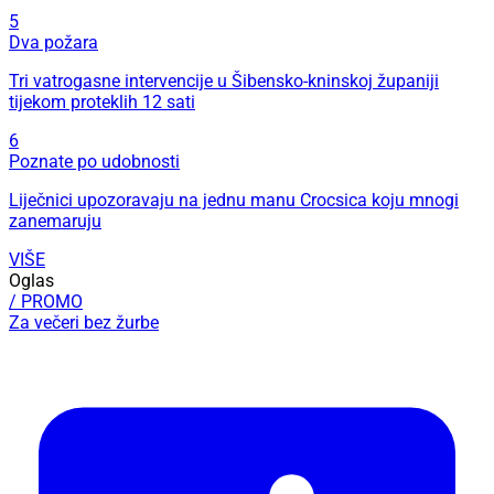
5
Dva požara
Tri vatrogasne intervencije u Šibensko-kninskoj županiji
tijekom proteklih 12 sati
6
Poznate po udobnosti
Liječnici upozoravaju na jednu manu Crocsica koju mnogi
zanemaruju
VIŠE
Oglas
/ PROMO
Za večeri bez žurbe