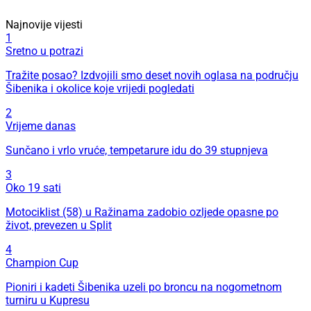
Najnovije vijesti
1
Sretno u potrazi
Tražite posao? Izdvojili smo deset novih oglasa na području
Šibenika i okolice koje vrijedi pogledati
2
Vrijeme danas
Sunčano i vrlo vruće, tempetarure idu do 39 stupnjeva
3
Oko 19 sati
Motociklist (58) u Ražinama zadobio ozljede opasne po
život, prevezen u Split
4
Champion Cup
Pioniri i kadeti Šibenika uzeli po broncu na nogometnom
turniru u Kupresu