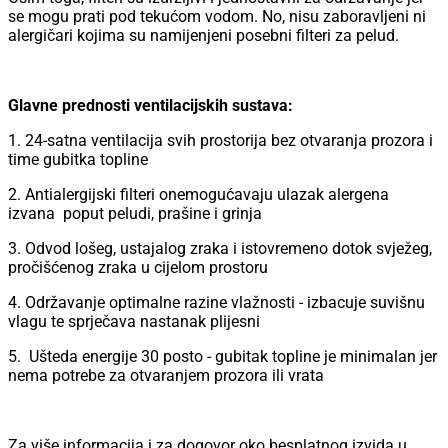
se mogu prati pod tekućom vodom. No, nisu zaboravljeni ni
alergičari kojima su namijenjeni posebni filteri za pelud.
Glavne prednosti ventilacijskih sustava:
1. 24-satna ventilacija svih prostorija bez otvaranja prozora i
time gubitka topline
2. Antialergijski filteri onemogućavaju ulazak alergena
izvana poput peludi, prašine i grinja
3. Odvod lošeg, ustajalog zraka i istovremeno dotok svježeg,
pročišćenog zraka u cijelom prostoru
4. Održavanje optimalne razine vlažnosti - izbacuje suvišnu
vlagu te sprječava nastanak plijesni
5. Ušteda energije 30 posto - gubitak topline je minimalan jer
nema potrebe za otvaranjem prozora ili vrata
Za više informacija i za dogovor oko besplatnog izvida u