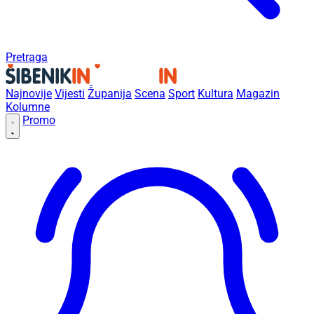
Pretraga
Najnovije
Vijesti
Županija
Scena
Sport
Kultura
Magazin
Kolumne
Promo