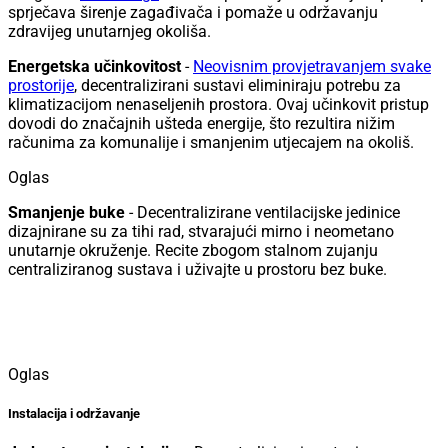
sprječava širenje zagađivača i pomaže u održavanju
zdravijeg unutarnjeg okoliša.
Energetska učinkovitost
-
Neovisnim provjetravanjem svake
prostorije
, decentralizirani sustavi eliminiraju potrebu za
klimatizacijom nenaseljenih prostora. Ovaj učinkovit pristup
dovodi do značajnih ušteda energije, što rezultira nižim
računima za komunalije i smanjenim utjecajem na okoliš.
Oglas
Smanjenje buke
- Decentralizirane ventilacijske jedinice
dizajnirane su za tihi rad, stvarajući mirno i neometano
unutarnje okruženje. Recite zbogom stalnom zujanju
centraliziranog sustava i uživajte u prostoru bez buke.
Oglas
Instalacija i održavanje