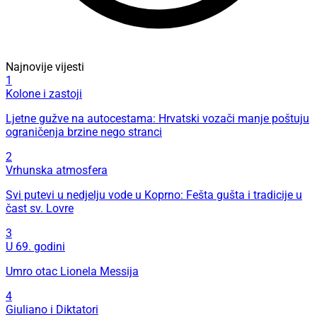
Najnovije vijesti
1
Kolone i zastoji
Ljetne gužve na autocestama: Hrvatski vozači manje poštuju
ograničenja brzine nego stranci
2
Vrhunska atmosfera
Svi putevi u nedjelju vode u Koprno: Fešta gušta i tradicije u
čast sv. Lovre
3
U 69. godini
Umro otac Lionela Messija
4
Giuliano i Diktatori