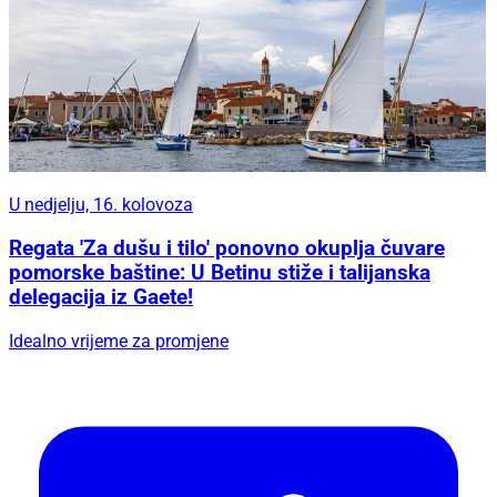
U nedjelju, 16. kolovoza
Regata 'Za dušu i tilo' ponovno okuplja čuvare
pomorske baštine: U Betinu stiže i talijanska
delegacija iz Gaete!
Idealno vrijeme za promjene