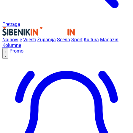
Pretraga
Najnovije
Vijesti
Županija
Scena
Sport
Kultura
Magazin
Kolumne
Promo