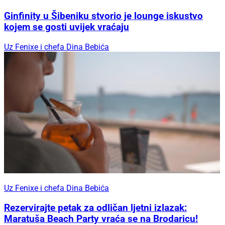
Ginfinity u Šibeniku stvorio je lounge iskustvo
kojem se gosti uvijek vraćaju
Uz Fenixe i chefa Dina Bebića
Uz Fenixe i chefa Dina Bebića
Rezervirajte petak za odličan ljetni izlazak:
Maratuša Beach Party vraća se na Brodaricu!