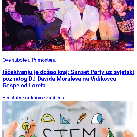
Ove subote u Primoštenu
Iščekivanju je došao kraj: Sunset Party uz svjetski
poznatog DJ Davida Moralesa na Vidikovcu
Gospe od Loreta
Besplatne radionice za djecu