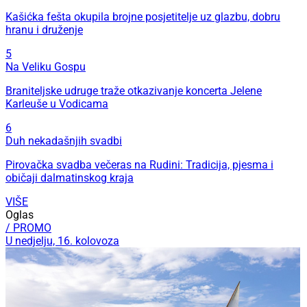
Kašićka fešta okupila brojne posjetitelje uz glazbu, dobru
hranu i druženje
5
Na Veliku Gospu
Braniteljske udruge traže otkazivanje koncerta Jelene
Karleuše u Vodicama
6
Duh nekadašnjih svadbi
Pirovačka svadba večeras na Rudini: Tradicija, pjesma i
običaji dalmatinskog kraja
VIŠE
Oglas
/ PROMO
U nedjelju, 16. kolovoza