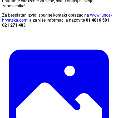
unutarnje okruženje za sebe, svoju obitelj ili svoje
zaposlenike!
Za besplatan izvid ispunite kontakt obrazac na
www.lunos-
hrvatska.com
, a za više informacija nazovite
01 4816 581
i
021 271 483
.