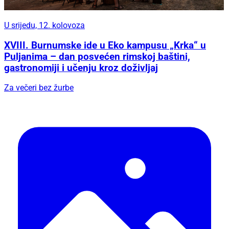
U srijedu, 12. kolovoza
XVIII. Burnumske ide u Eko kampusu „Krka“ u
Puljanima – dan posvećen rimskoj baštini,
gastronomiji i učenju kroz doživljaj
Za večeri bez žurbe