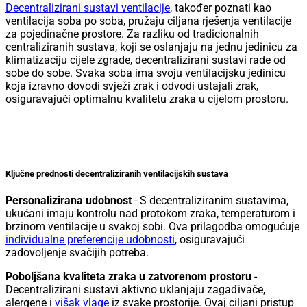
Decentralizirani sustavi ventilacije
, također poznati kao
ventilacija soba po soba, pružaju ciljana rješenja ventilacije
za pojedinačne prostore. Za razliku od tradicionalnih
centraliziranih sustava, koji se oslanjaju na jednu jedinicu za
klimatizaciju cijele zgrade, decentralizirani sustavi rade od
sobe do sobe. Svaka soba ima svoju ventilacijsku jedinicu
koja izravno dovodi svježi zrak i odvodi ustajali zrak,
osiguravajući optimalnu kvalitetu zraka u cijelom prostoru.
Ključne prednosti decentraliziranih ventilacijskih sustava
Personalizirana udobnost
- S decentraliziranim sustavima,
ukućani imaju kontrolu nad protokom zraka, temperaturom i
brzinom ventilacije u svakoj sobi. Ova prilagodba omogućuje
individualne preferencije udobnosti
, osiguravajući
zadovoljenje svačijih potreba.
Poboljšana kvaliteta zraka u zatvorenom prostoru
-
Decentralizirani sustavi aktivno uklanjaju zagađivače,
alergene i
višak vlage
iz svake prostorije. Ovaj ciljani pristup