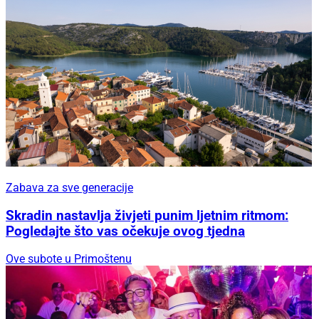
Zabava za sve generacije
Skradin nastavlja živjeti punim ljetnim ritmom:
Pogledajte što vas očekuje ovog tjedna
Ove subote u Primoštenu