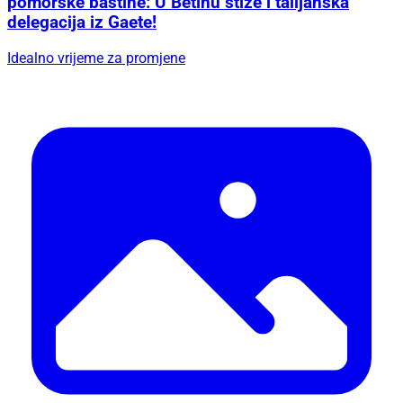
pomorske baštine: U Betinu stiže i talijanska
delegacija iz Gaete!
Idealno vrijeme za promjene