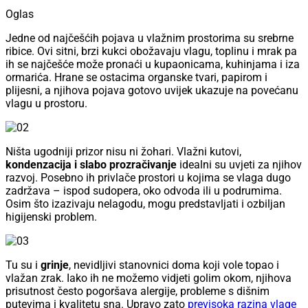
Oglas
Jedne od najčešćih pojava u vlažnim prostorima su srebrne
ribice. Ovi sitni, brzi kukci obožavaju vlagu, toplinu i mrak pa
ih se najčešće može pronaći u kupaonicama, kuhinjama i iza
ormarića. Hrane se ostacima organske tvari, papirom i
plijesni, a njihova pojava gotovo uvijek ukazuje na povećanu
vlagu u prostoru.
Ništa ugodniji prizor nisu ni žohari. Vlažni kutovi,
kondenzacija i slabo prozračivanje
idealni su uvjeti za njihov
razvoj. Posebno ih privlače prostori u kojima se vlaga dugo
zadržava – ispod sudopera, oko odvoda ili u podrumima.
Osim što izazivaju nelagodu, mogu predstavljati i ozbiljan
higijenski problem.
Tu su i
grinje
, nevidljivi stanovnici doma koji vole topao i
vlažan zrak. Iako ih ne možemo vidjeti golim okom, njihova
prisutnost često pogoršava alergije, probleme s dišnim
putevima i kvalitetu sna. Upravo zato
previsoka razina vlage