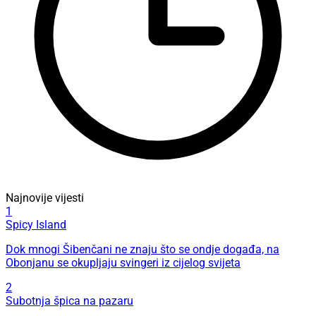
Najnovije vijesti
1
Spicy Island
Dok mnogi Šibenčani ne znaju što se ondje događa, na
Obonjanu se okupljaju svingeri iz cijelog svijeta
2
Subotnja špica na pazaru