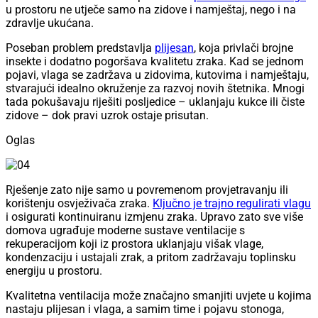
u prostoru ne utječe samo na zidove i namještaj, nego i na
zdravlje ukućana.
Poseban problem predstavlja
plijesan
, koja privlači brojne
insekte i dodatno pogoršava kvalitetu zraka. Kad se jednom
pojavi, vlaga se zadržava u zidovima, kutovima i namještaju,
stvarajući idealno okruženje za razvoj novih štetnika. Mnogi
tada pokušavaju riješiti posljedice – uklanjaju kukce ili čiste
zidove – dok pravi uzrok ostaje prisutan.
Oglas
Rješenje zato nije samo u povremenom provjetravanju ili
korištenju osvježivača zraka.
Ključno je trajno regulirati vlagu
i osigurati kontinuiranu izmjenu zraka. Upravo zato sve više
domova ugrađuje moderne sustave ventilacije s
rekuperacijom koji iz prostora uklanjaju višak vlage,
kondenzaciju i ustajali zrak, a pritom zadržavaju toplinsku
energiju u prostoru.
Kvalitetna ventilacija može značajno smanjiti uvjete u kojima
nastaju plijesan i vlaga, a samim time i pojavu stonoga,