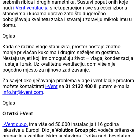
srebrnih ribica i drugih nametnika. Sustavi poput onih koje
nudi
i-Vent ventilacija
s rekuperacijom sve su češći izbor u
stanovima i kućama upravo zato što dugoročno
poboljšavaju kvalitetu zraka i stvaraju zdraviju mikroklimu u
domu.
Oglas
Kada se razina vlage stabilizira, prostor postaje znatno
manje privlačan kukcima i drugim neželjenim gostima.
Nestaju uvjeti koji im omogućuju život – vlaga, kondenzacija
i ustajali zrak. Uz kvalitetnu ventilaciju, dom više nije
pogodno mjesto za njihovo zadržavanje.
Za savjet oko rješavanja problema vlage i ventilacije prostora
možete kontaktirati
i-Vent
na
01 2132 400
ili putem e-maila
info.hr@i-vent.com
.
Oglas
O tvrtki i-Vent
i-Vent d.o.o.
ima više od 50.000 instalacija i 16 godina
iskustva u Europi. Dio je
Volution Group plc
, vodeće britanske
grupacije u ventilacijskim sustavima. Tvrtka nudi besplatan