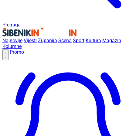
Pretraga
Najnovije
Vijesti
Županija
Scena
Sport
Kultura
Magazin
Kolumne
Promo