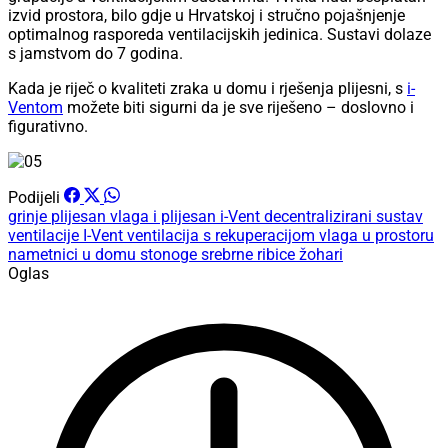
izvid prostora, bilo gdje u Hrvatskoj i stručno pojašnjenje
optimalnog rasporeda ventilacijskih jedinica. Sustavi dolaze
s jamstvom do 7 godina.
Kada je riječ o kvaliteti zraka u domu i rješenja plijesni, s
i-
Ventom
možete biti sigurni da je sve riješeno – doslovno i
figurativno.
Podijeli
grinje
plijesan
vlaga i plijesan
i-Vent decentralizirani sustav
ventilacije
I-Vent
ventilacija s rekuperacijom
vlaga u prostoru
nametnici u domu
stonoge
srebrne ribice
žohari
Oglas