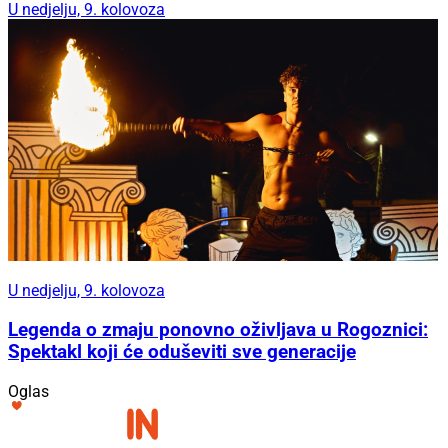
U nedjelju, 9. kolovoza
U nedjelju, 9. kolovoza
Legenda o zmaju ponovno oživljava u Rogoznici:
Spektakl koji će oduševiti sve generacije
Oglas