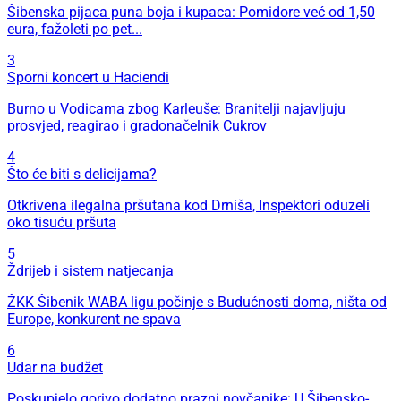
Šibenska pijaca puna boja i kupaca: Pomidore već od 1,50
eura, fažoleti po pet...
3
Sporni koncert u Haciendi
Burno u Vodicama zbog Karleuše: Branitelji najavljuju
prosvjed, reagirao i gradonačelnik Cukrov
4
Što će biti s delicijama?
Otkrivena ilegalna pršutana kod Drniša, Inspektori oduzeli
oko tisuću pršuta
5
Ždrijeb i sistem natjecanja
ŽKK Šibenik WABA ligu počinje s Budućnosti doma, ništa od
Europe, konkurent ne spava
6
Udar na budžet
Poskupjelo gorivo dodatno prazni novčanike: U Šibensko-