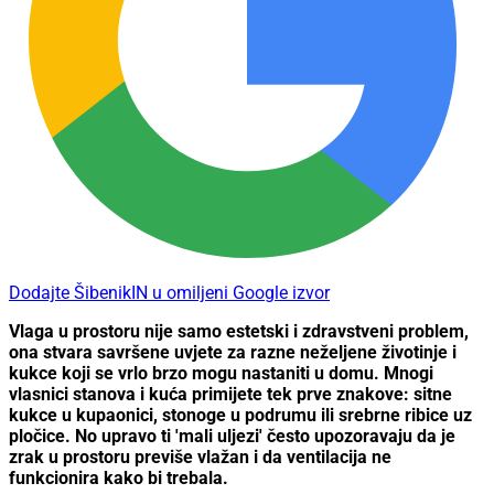
Dodajte ŠibenikIN u omiljeni Google izvor
Vlaga u prostoru nije samo estetski i zdravstveni problem,
ona stvara savršene uvjete za razne neželjene životinje i
kukce koji se vrlo brzo mogu nastaniti u domu. Mnogi
vlasnici stanova i kuća primijete tek prve znakove: sitne
kukce u kupaonici, stonoge u podrumu ili srebrne ribice uz
pločice. No upravo ti 'mali uljezi' često upozoravaju da je
zrak u prostoru previše vlažan i da ventilacija ne
funkcionira kako bi trebala.