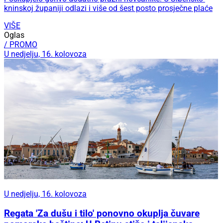
kninskoj županiji odlazi i više od šest posto prosječne plaće
VIŠE
Oglas
/ PROMO
U nedjelju, 16. kolovoza
U nedjelju, 16. kolovoza
Regata 'Za dušu i tilo' ponovno okuplja čuvare