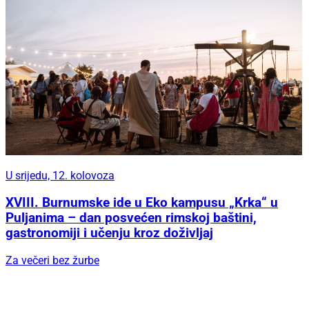
U srijedu, 12. kolovoza
XVIII. Burnumske ide u Eko kampusu „Krka“ u
Puljanima – dan posvećen rimskoj baštini,
gastronomiji i učenju kroz doživljaj
Za večeri bez žurbe