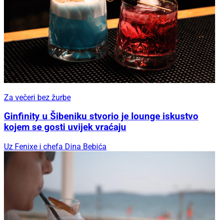
Za večeri bez žurbe
Ginfinity u Šibeniku stvorio je lounge iskustvo
kojem se gosti uvijek vraćaju
Uz Fenixe i chefa Dina Bebića