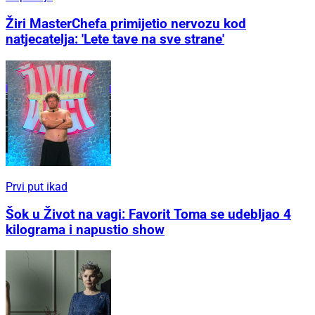
Žiri MasterChefa primijetio nervozu kod
natjecatelja: 'Lete tave na sve strane'
Prvi put ikad
Šok u Život na vagi: Favorit Toma se udebljao 4
kilograma i napustio show