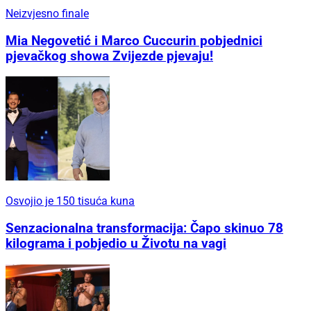
Neizvjesno finale
Mia Negovetić i Marco Cuccurin pobjednici
pjevačkog showa Zvijezde pjevaju!
Osvojio je 150 tisuća kuna
Senzacionalna transformacija: Čapo skinuo 78
kilograma i pobjedio u Životu na vagi