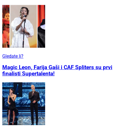
Gledate li?
Magic Leon, Farija Gaši i CAF Spliters su prvi
finalisti Supertalenta!