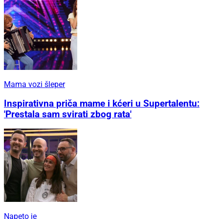
Mama vozi šleper
Inspirativna priča mame i kćeri u Supertalentu:
'Prestala sam svirati zbog rata'
Napeto je