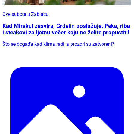
Ove subote u Zablaću
Kad Mirakul zasvira, Grdelin poslužuje: Peka, riba
i steakovi za ljetnu večer koju ne želite propustiti!
Što se događa kad klima radi, a prozori su zatvoreni?