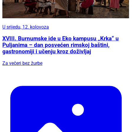
U srijedu, 12. kolovoza
XVIII. Burnumske ide u Eko kampusu „Krka“ u
Puljanima – dan posvećen rimskoj baštini,
gastronomiji i učenju kroz doživljaj
Za večeri bez žurbe