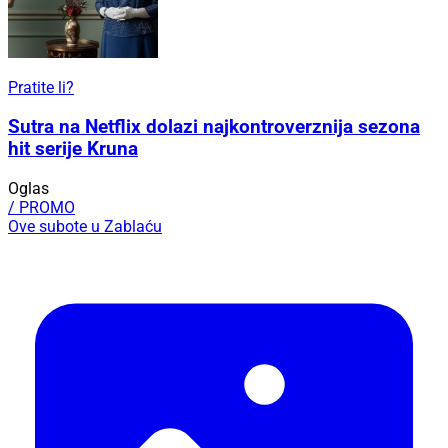
Pratite li?
Sutra na Netflix dolazi najkontroverznija sezona
hit serije Kruna
Oglas
/ PROMO
Ove subote u Zablaću