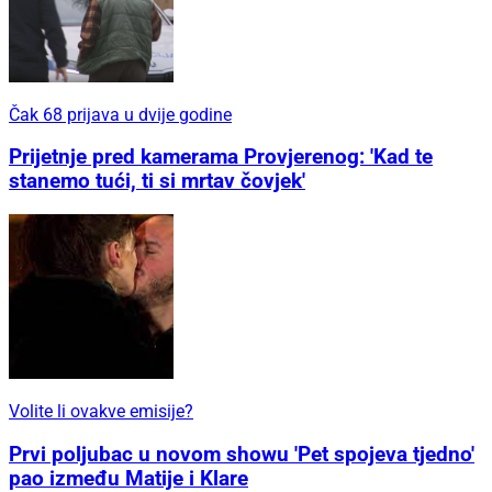
Čak 68 prijava u dvije godine
Prijetnje pred kamerama Provjerenog: 'Kad te
stanemo tući, ti si mrtav čovjek'
Volite li ovakve emisije?
Prvi poljubac u novom showu 'Pet spojeva tjedno'
pao između Matije i Klare