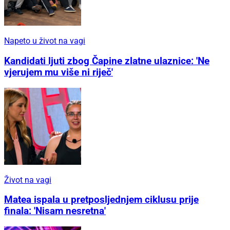
Napeto u život na vagi
Kandidati ljuti zbog Čapine zlatne ulaznice: 'Ne
vjerujem mu više ni riječ'
Život na vagi
Matea ispala u pretposljednjem ciklusu prije
finala: 'Nisam nesretna'