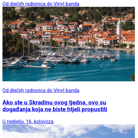
Od dječjih radionica do Vinyl banda
Od dječjih radionica do Vinyl banda
Ako ste u Skradinu ovog tjedna, ovo su
događanja koja ne biste htjeli propustiti
U nedjelju, 16. kolovoza