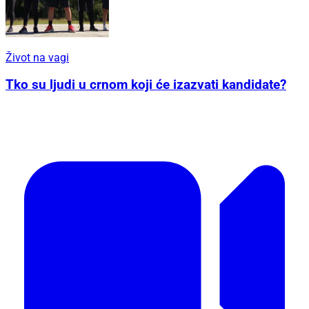
Život na vagi
Tko su ljudi u crnom koji će izazvati kandidate?