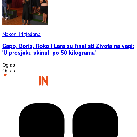
Nakon 14 tjedana
Čapo, Boris, Roko i Lara su finalisti Života na vagi:
'U prosjeku skinuli po 50 kilograma'
Oglas
Oglas