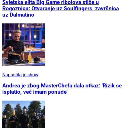
Svjetska elita Big Game ribolova stiže u
Rogoznicu: Otvaranje uz Soulfingers, završnica
uz Dalmatino
Napustila je show
Andrea je zbog MasterChefa dala otkaz: 'Rizik se
isplatio, već imam ponude'