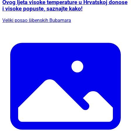
Ovog ljeta visoke temperature u Hrvatskoj donose
i visoke popuste, saznajte kako!
Veliki posao šibenskih Bubamara