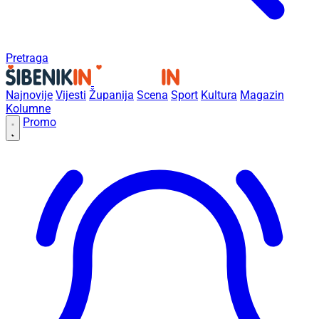
Pretraga
Najnovije
Vijesti
Županija
Scena
Sport
Kultura
Magazin
Kolumne
Promo