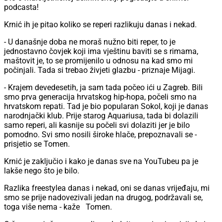
podcasta!
Krnić ih je pitao koliko se reperi razlikuju danas i nekad.
- U današnje doba ne moraš nužno biti reper, to je
jednostavno čovjek koji ima vještinu baviti se s rimama,
maštovit je, to se promijenilo u odnosu na kad smo mi
počinjali. Tada si trebao živjeti glazbu - priznaje Mijagi.
- Krajem devedesetih, ja sam tada počeo ići u Zagreb. Bili
smo prva generacija hrvatskog hip-hopa, počeli smo na
hrvatskom repati. Tad je bio popularan Sokol, koji je danas
narodnjački klub. Prije starog Aquariusa, tada bi dolazili
samo reperi, ali kasnije su počeli svi dolaziti jer je bilo
pomodno. Svi smo nosili široke hlače, prepoznavali se -
prisjetio se Tomen.
Krnić je zaključio i kako je danas sve na YouTubeu pa je
lakše nego što je bilo.
Razlika freestylea danas i nekad, oni se danas vrijeđaju, mi
smo se prije nadovezivali jedan na drugog, podržavali se,
toga više nema - kaže Tomen.