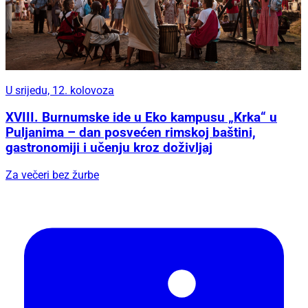
U srijedu, 12. kolovoza
XVIII. Burnumske ide u Eko kampusu „Krka“ u
Puljanima – dan posvećen rimskoj baštini,
gastronomiji i učenju kroz doživljaj
Za večeri bez žurbe