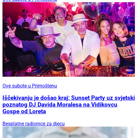
Ove subote u Primoštenu
Iščekivanju je došao kraj: Sunset Party uz svjetski
poznatog DJ Davida Moralesa na Vidikovcu
Gospe od Loreta
Besplatne radionice za djecu