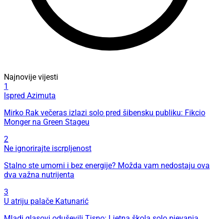
Najnovije vijesti
1
Ispred Azimuta
Mirko Rak večeras izlazi solo pred šibensku publiku: Fikcio
Monger na Green Stageu
2
Ne ignorirajte iscrpljenost
Stalno ste umorni i bez energije? Možda vam nedostaju ova
dva važna nutrijenta
3
U atriju palače Katunarić
Mladi glasovi oduševili Tisno: Ljetna škola solo pjevanja