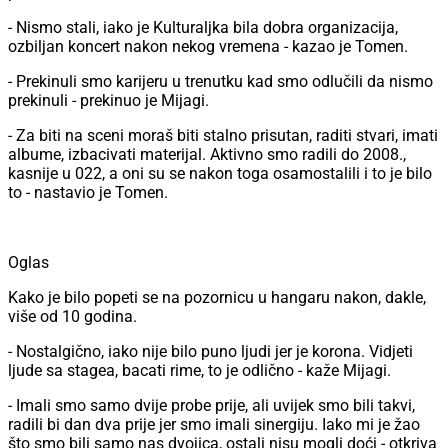
- Nismo stali, iako je Kulturaljka bila dobra organizacija,
ozbiljan koncert nakon nekog vremena - kazao je Tomen.
- Prekinuli smo karijeru u trenutku kad smo odlučili da nismo
prekinuli - prekinuo je Mijagi.
- Za biti na sceni moraš biti stalno prisutan, raditi stvari, imati
albume, izbacivati materijal. Aktivno smo radili do 2008.,
kasnije u 022, a oni su se nakon toga osamostalili i to je bilo
to - nastavio je Tomen.
Oglas
Kako je bilo popeti se na pozornicu u hangaru nakon, dakle,
više od 10 godina.
- Nostalgično, iako nije bilo puno ljudi jer je korona. Vidjeti
ljude sa stagea, bacati rime, to je odlično - kaže Mijagi.
- Imali smo samo dvije probe prije, ali uvijek smo bili takvi,
radili bi dan dva prije jer smo imali sinergiju. Iako mi je žao
što smo bili samo nas dvojica, ostali nisu mogli doći - otkriva