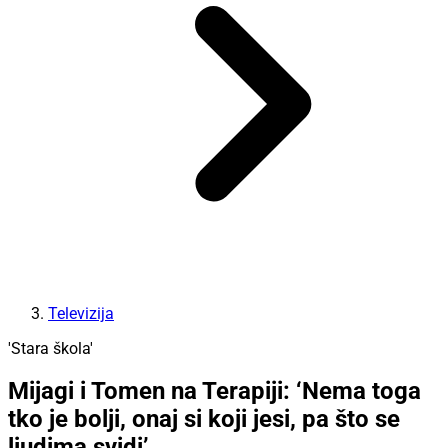
Televizija
'Stara škola'
Mijagi i Tomen na Terapiji: ‘Nema toga
tko je bolji, onaj si koji jesi, pa što se
ljudima svidi’