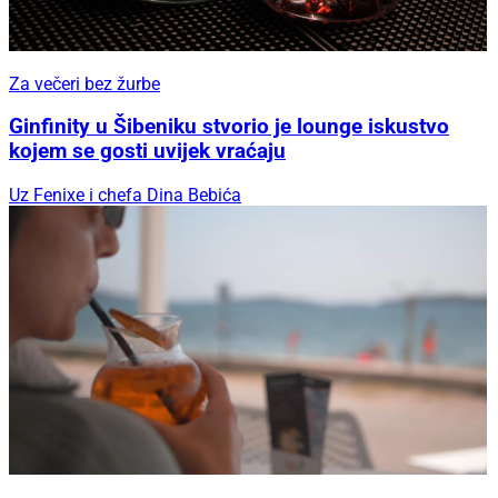
Za večeri bez žurbe
Ginfinity u Šibeniku stvorio je lounge iskustvo
kojem se gosti uvijek vraćaju
Uz Fenixe i chefa Dina Bebića