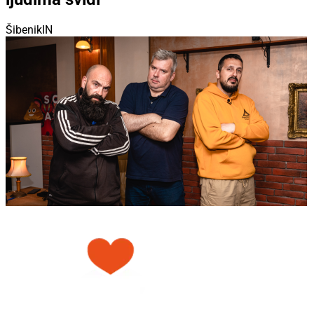
ŠibenikIN