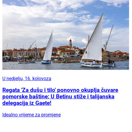
U nedjelju, 16. kolovoza
Regata 'Za dušu i tilo' ponovno okuplja čuvare
pomorske baštine: U Betinu stiže i talijanska
delegacija iz Gaete!
Idealno vrijeme za promjene