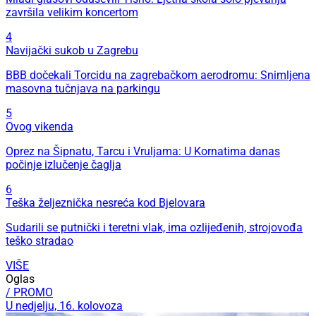
završila velikim koncertom
4
Navijački sukob u Zagrebu
BBB dočekali Torcidu na zagrebačkom aerodromu: Snimljena
masovna tučnjava na parkingu
5
Ovog vikenda
Oprez na Šipnatu, Tarcu i Vruljama: U Kornatima danas
počinje izlučenje čaglja
6
Teška željeznička nesreća kod Bjelovara
Sudarili se putnički i teretni vlak, ima ozlijeđenih, strojovođa
teško stradao
VIŠE
Oglas
/ PROMO
U nedjelju, 16. kolovoza