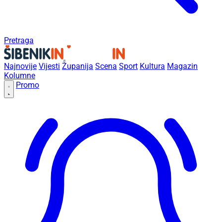
Pretraga
Najnovije
Vijesti
Županija
Scena
Sport
Kultura
Magazin
Kolumne
Promo