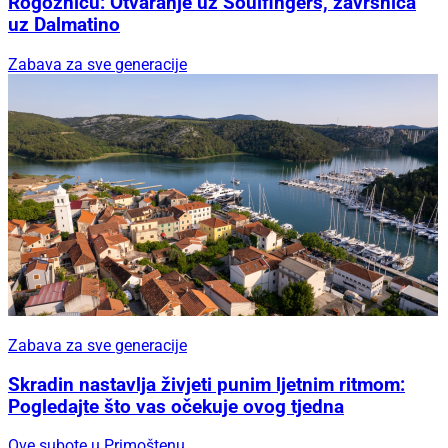
Rogoznicu: Otvaranje uz Soulfingers, završnica
uz Dalmatino
Zabava za sve generacije
Zabava za sve generacije
Skradin nastavlja živjeti punim ljetnim ritmom:
Pogledajte što vas očekuje ovog tjedna
Ove subote u Primoštenu