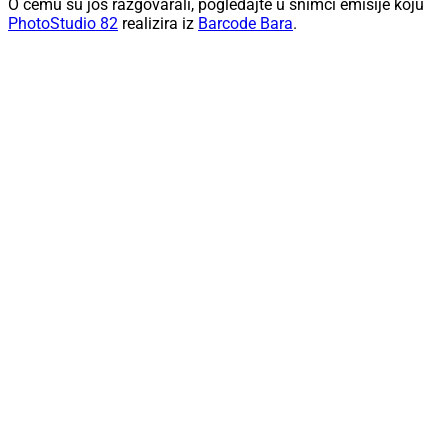
O čemu su još razgovarali, pogledajte u snimci emisije koju
PhotoStudio 82
realizira iz
Barcode Bara
.