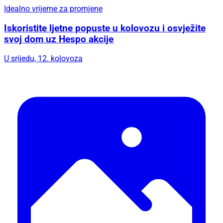
Idealno vrijeme za promjene
Iskoristite ljetne popuste u kolovozu i osvježite
svoj dom uz Hespo akcije
U srijedu, 12. kolovoza