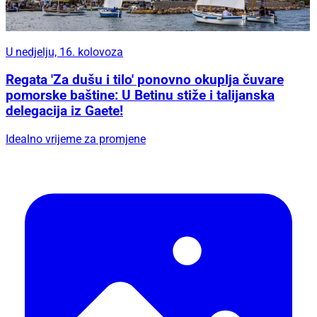
U nedjelju, 16. kolovoza
Regata 'Za dušu i tilo' ponovno okuplja čuvare
pomorske baštine: U Betinu stiže i talijanska
delegacija iz Gaete!
Idealno vrijeme za promjene