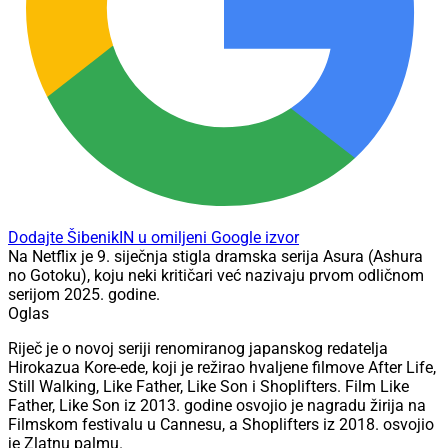
Dodajte ŠibenikIN u omiljeni Google izvor
Na Netflix je 9. siječnja stigla dramska serija Asura (Ashura
no Gotoku), koju neki kritičari već nazivaju prvom odličnom
serijom 2025. godine.
Oglas
Riječ je o novoj seriji renomiranog japanskog redatelja
Hirokazua Kore-ede, koji je režirao hvaljene filmove After Life,
Still Walking, Like Father, Like Son i Shoplifters. Film Like
Father, Like Son iz 2013. godine osvojio je nagradu žirija na
Filmskom festivalu u Cannesu, a Shoplifters iz 2018. osvojio
je Zlatnu palmu.