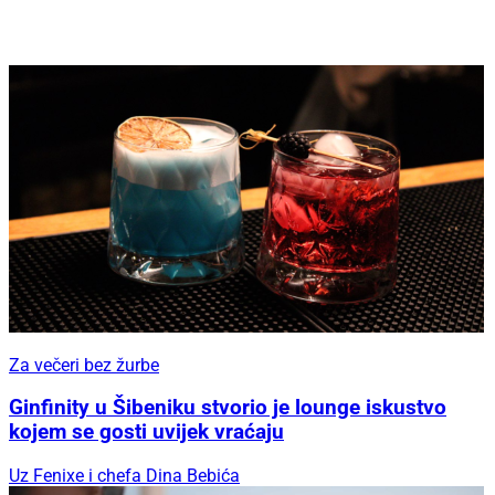
Za večeri bez žurbe
Ginfinity u Šibeniku stvorio je lounge iskustvo
kojem se gosti uvijek vraćaju
Uz Fenixe i chefa Dina Bebića