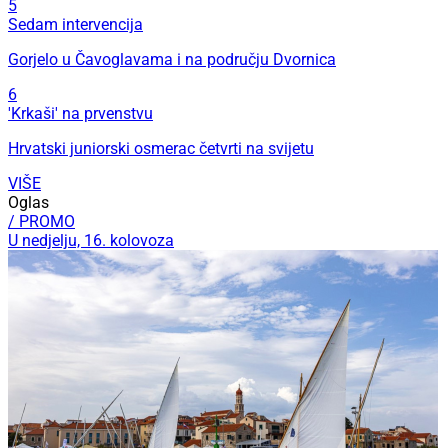
5
Sedam intervencija
Gorjelo u Čavoglavama i na području Dvornica
6
'Krkaši' na prvenstvu
Hrvatski juniorski osmerac četvrti na svijetu
VIŠE
Oglas
/ PROMO
U nedjelju, 16. kolovoza