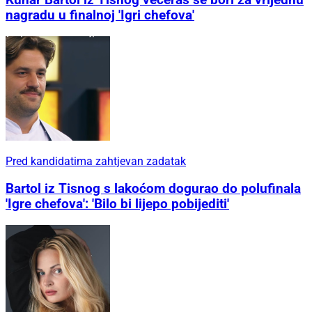
Kuhar Bartol iz Tisnog večeras se bori za vrijednu
nagradu u finalnoj 'Igri chefova'
Pred kandidatima zahtjevan zadatak
Bartol iz Tisnog s lakoćom dogurao do polufinala
'Igre chefova': 'Bilo bi lijepo pobijediti'