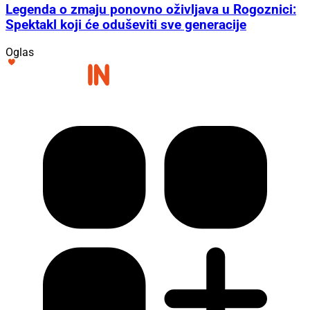
Legenda o zmaju ponovno oživljava u Rogoznici:
Spektakl koji će oduševiti sve generacije
Oglas