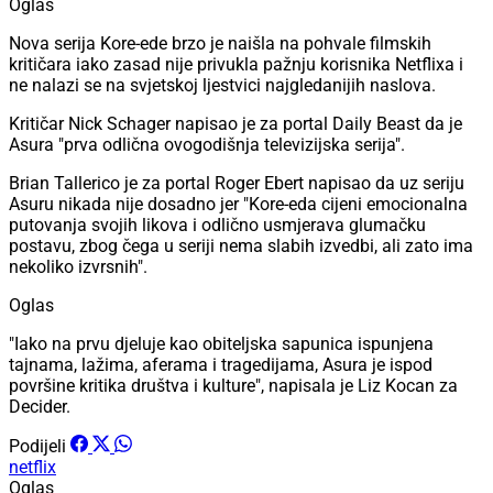
Oglas
Nova serija Kore-ede brzo je naišla na pohvale filmskih
kritičara iako zasad nije privukla pažnju korisnika Netflixa i
ne nalazi se na svjetskoj ljestvici najgledanijih naslova.
Kritičar Nick Schager napisao je za portal Daily Beast da je
Asura "prva odlična ovogodišnja televizijska serija".
Brian Tallerico je za portal Roger Ebert napisao da uz seriju
Asuru nikada nije dosadno jer "Kore-eda cijeni emocionalna
putovanja svojih likova i odlično usmjerava glumačku
postavu, zbog čega u seriji nema slabih izvedbi, ali zato ima
nekoliko izvrsnih".
Oglas
"Iako na prvu djeluje kao obiteljska sapunica ispunjena
tajnama, lažima, aferama i tragedijama, Asura je ispod
površine kritika društva i kulture", napisala je Liz Kocan za
Decider.
Podijeli
netflix
Oglas