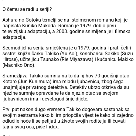
O čemu se radi u seriji?
Ashura no Gotoku temelji se na istoimenom romanu koji je
napisala Kuniko Mukōda. Roman je 1979. dobio prvu
televizijsku adaptaciju, a 2003. godine snimljena je i filmska
adaptacija.
Sedmodijelna serija smještena je u 1979. godinu i prati četiri
sestre: knjižničarku Takiko (Yu Aoi), konobaricu Sakiko (Suzu
Hirose), učiteljicu Tsunako (Rie Miyazawa) i kućanicu Makiko
(Machiko Ono).
Sramežljiva Takiko sumnja na to da njihov 70-godišnji otac
Kotaro (Jun Kunimura) ima mladu ljubavnicu, zbog čega
unajmljuje privatnog detektiva. Detektiv ubrzo otkriva da su
njezine sumnje opravdane te da njezin otac sa svojom
ljubavnicom ima i devetogodišnje dijete.
Prvi put nakon dugo vremena Takiko dogovara sastanak sa
svojim sestrama kako bi im priopćila vijest te kako bi zajedno
odlučile hoće li se petljati u živote svojih roditelja ili čuvati
tajnu svog oca, piše Index.