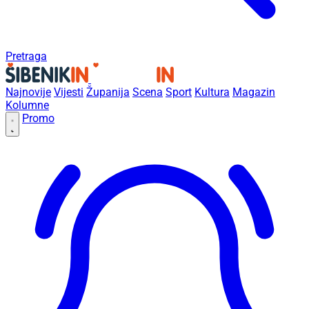
Pretraga
Najnovije
Vijesti
Županija
Scena
Sport
Kultura
Magazin
Kolumne
Promo