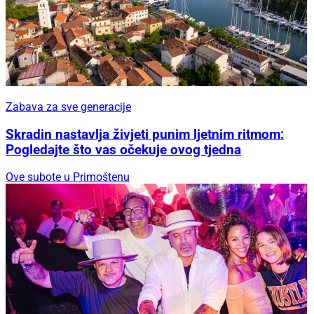
Zabava za sve generacije
Skradin nastavlja živjeti punim ljetnim ritmom:
Pogledajte što vas očekuje ovog tjedna
Ove subote u Primoštenu