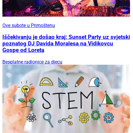
Ove subote u Primoštenu
Iščekivanju je došao kraj: Sunset Party uz svjetski
poznatog DJ Davida Moralesa na Vidikovcu
Gospe od Loreta
Besplatne radionice za djecu