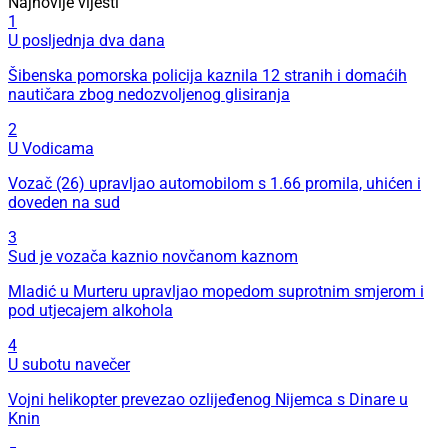
Najnovije vijesti
1
U posljednja dva dana
Šibenska pomorska policija kaznila 12 stranih i domaćih
nautičara zbog nedozvoljenog glisiranja
2
U Vodicama
Vozač (26) upravljao automobilom s 1.66 promila, uhićen i
doveden na sud
3
Sud je vozača kaznio novčanom kaznom
Mladić u Murteru upravljao mopedom suprotnim smjerom i
pod utjecajem alkohola
4
U subotu navečer
Vojni helikopter prevezao ozlijeđenog Nijemca s Dinare u
Knin