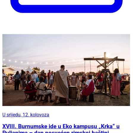
U srijedu, 12. kolovoza
XVIII. Burnumske ide u Eko kampusu „Krka“ u
Puljanima – dan posvećen rimskoj baštini,