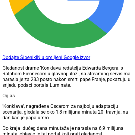
Dodajte ŠibenikIN u omiljeni Google izvor
Gledanost drame 'Konklava' redatelja Edwarda Bergera, s
Ralphom Fiennesom u glavnoj ulozi, na streaming servisima
narasla je za 283 posto nakon smrti pape Franje, pokazuju u
srijedu podaci portala Luminate.
Oglas
'Konklava', nagrađena Oscarom za najbolju adaptaciju
scenarija, gledala se oko 1,8 milijuna minuta 20. travnja, na
dan kad je papa umro.
Do kraja idućeg dana minutaža je narasla na 6,9 milijuna
minuta, objavio je taj portal koji prati gledanost.