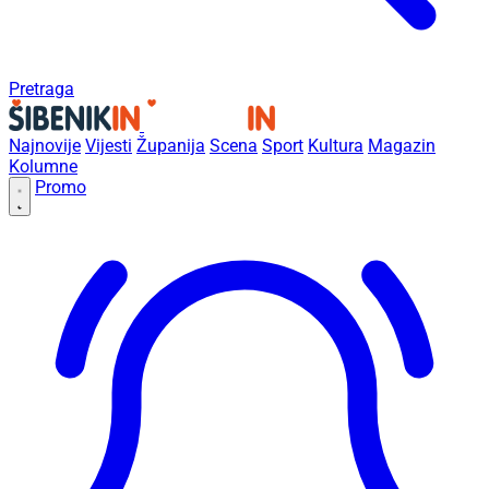
Pretraga
Najnovije
Vijesti
Županija
Scena
Sport
Kultura
Magazin
Kolumne
Promo