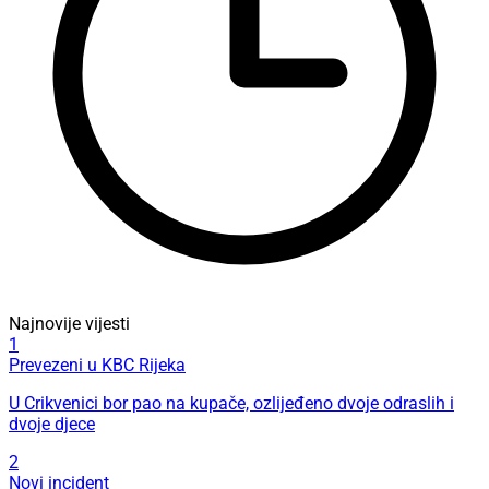
Najnovije vijesti
1
Prevezeni u KBC Rijeka
U Crikvenici bor pao na kupače, ozlijeđeno dvoje odraslih i
dvoje djece
2
Novi incident