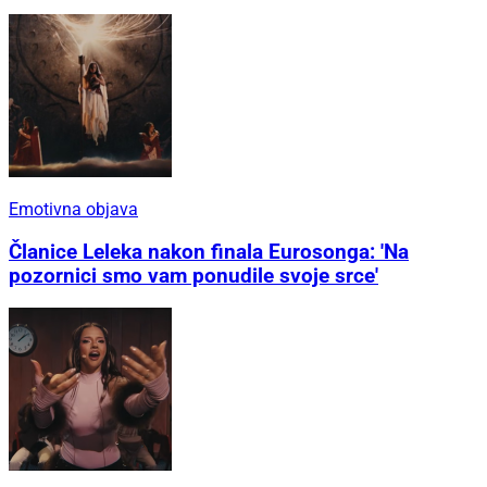
Emotivna objava
Članice Leleka nakon finala Eurosonga: 'Na
pozornici smo vam ponudile svoje srce'