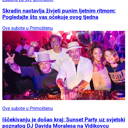
Skradin nastavlja živjeti punim ljetnim ritmom:
Pogledajte što vas očekuje ovog tjedna
Ove subote u Primoštenu
Ove subote u Primoštenu
Iščekivanju je došao kraj: Sunset Party uz svjetski
poznatog DJ Davida Moralesa na Vidikovcu