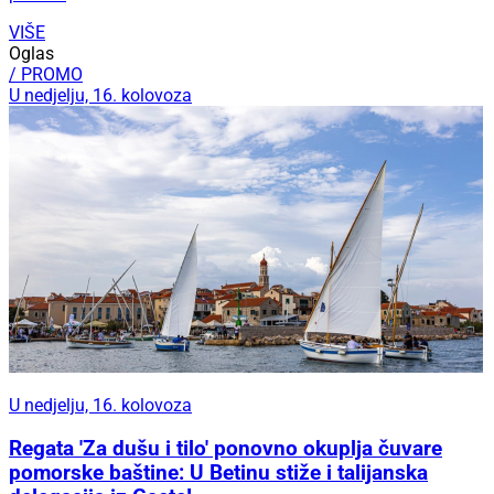
VIŠE
Oglas
/ PROMO
U nedjelju, 16. kolovoza
U nedjelju, 16. kolovoza
Regata 'Za dušu i tilo' ponovno okuplja čuvare
pomorske baštine: U Betinu stiže i talijanska