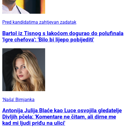
Pred kandidatima zahtjevan zadatak
Bartol iz Tisnog s lakoćom dogurao do polufinala
'Igre chefova': 'Bilo bi lijepo pobijediti'
'Naša' Birnjanka
Antonija Julija Blaće kao Luce osvojila gledatelje
Divljih pčela: 'Komentare ne čitam, ali dirne me
kad mi ljudi priđu na ulici'