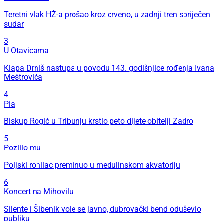
Teretni vlak HŽ-a prošao kroz crveno, u zadnji tren spriječen
sudar
3
U Otavicama
Klapa Drniš nastupa u povodu 143. godišnjice rođenja Ivana
Meštrovića
4
Pia
Biskup Rogić u Tribunju krstio peto dijete obitelji Zadro
5
Pozlilo mu
Poljski ronilac preminuo u medulinskom akvatoriju
6
Koncert na Mihovilu
Silente i Šibenik vole se javno, dubrovački bend oduševio
publiku