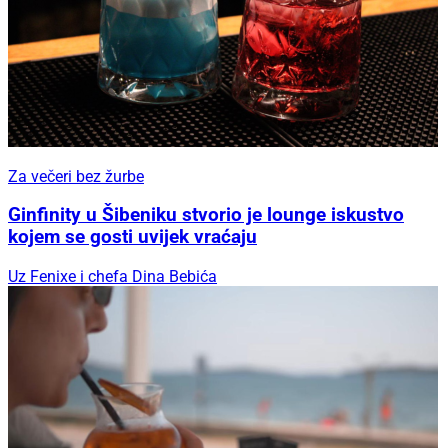
Za večeri bez žurbe
Ginfinity u Šibeniku stvorio je lounge iskustvo
kojem se gosti uvijek vraćaju
Uz Fenixe i chefa Dina Bebića