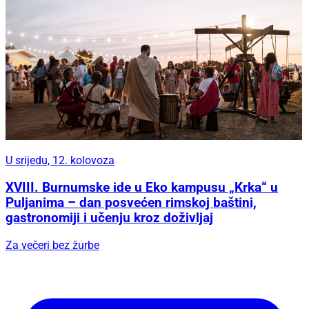
U srijedu, 12. kolovoza
XVIII. Burnumske ide u Eko kampusu „Krka“ u
Puljanima – dan posvećen rimskoj baštini,
gastronomiji i učenju kroz doživljaj
Za večeri bez žurbe