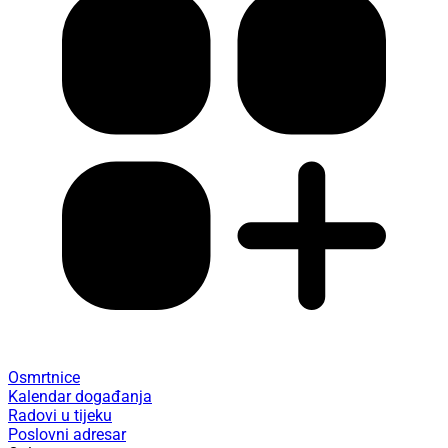
Osmrtnice
Kalendar događanja
Radovi u tijeku
Poslovni adresar