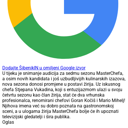
Dodajte ŠibenikIN u omiljeni Google izvor
U tijeku je snimanje audicija za sedmu sezonu MasterChefa,
a osim novih kandidata i još uzbudljivijih kulinarskih izazova,
nova sezona donosi promjene u postavi žirija. Uz iskusnog
chefa Stjepana Vukadina, koji s entuzijazmom ulazi u svoju
četvrtu sezonu kao član žirija, stat će dva vrhunska
profesionalca, renomirani chefovi Goran Kočiš i Mario Mihelj!
Njihova imena već su dobro poznata na gastronomskoj
sceni, a u ulogama žirija MasterChefa bolje će ih upoznati
televizijski gledatelji i šira publika.
Oglas