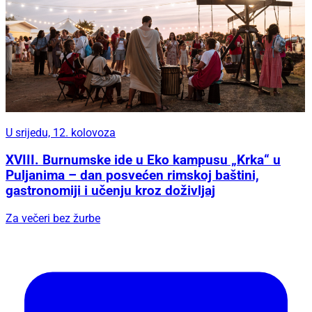
U srijedu, 12. kolovoza
XVIII. Burnumske ide u Eko kampusu „Krka“ u
Puljanima – dan posvećen rimskoj baštini,
gastronomiji i učenju kroz doživljaj
Za večeri bez žurbe