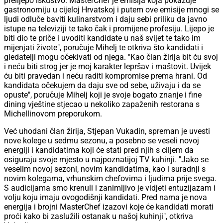
prelijepo iskustvo. MasterChef je emisija koja pokazuje
gastronomiju u cijeloj Hrvatskoj i putem ove emisije mnogi se
ljudi odluče baviti kulinarstvom i daju sebi priliku da javno
istupe na televiziji te tako čak i promijene profesiju. Lijepo je
biti dio te priče i uvoditi kandidate u naš svijet te tako im
mijenjati živote", poručuje Mihelj te otkriva što kandidati i
gledatelji mogu očekivati od njega. "Kao član žirija bit ću svoj
i neću biti strog jer je moj karakter lepršav i maštovit. Uvijek
ću biti pravedan i neću raditi kompromise prema hrani. Od
kandidata očekujem da daju sve od sebe, uživaju i da se
opuste", poručuje Mihelj koji je svoje bogato znanje i fine
dining vještine stjecao u nekoliko zapaženih restorana s
Michellinovom preporukom.
Već uhodani član žirija, Stjepan Vukadin, spreman je uvesti
nove kolege u sedmu sezonu, a posebno se veseli novoj
energiji i kandidatima koji će stati pred njih s ciljem da
osiguraju svoje mjesto u najpoznatijoj TV kuhinji. "Jako se
veselim novoj sezoni, novim kandidatima, kao i suradnji s
novim kolegama, vrhunskim chefovima i ljudima prije svega.
S audicijama smo krenuli i zanimljivo je vidjeti entuzijazam i
volju koju imaju ovogodišnji kandidati. Pred nama je nova
energija i brojni MasterChef izazovi koje će kandidati morati
proći kako bi zaslužili ostanak u našoj kuhinji", otkriva