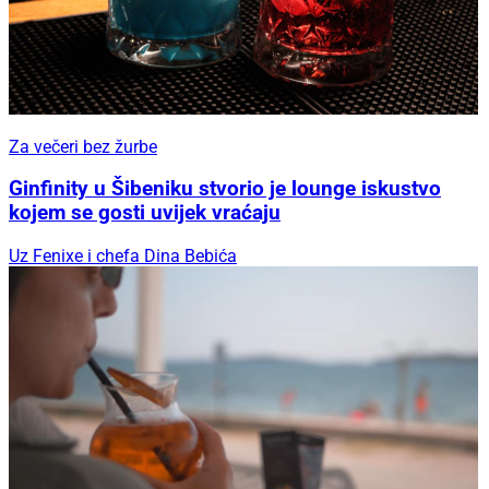
Za večeri bez žurbe
Ginfinity u Šibeniku stvorio je lounge iskustvo
kojem se gosti uvijek vraćaju
Uz Fenixe i chefa Dina Bebića