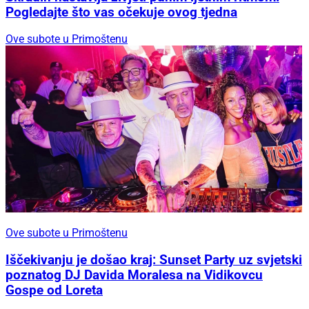
Pogledajte što vas očekuje ovog tjedna
Ove subote u Primoštenu
Ove subote u Primoštenu
Iščekivanju je došao kraj: Sunset Party uz svjetski
poznatog DJ Davida Moralesa na Vidikovcu
Gospe od Loreta