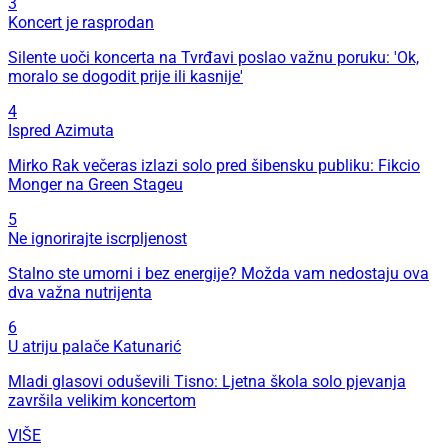
3
Koncert je rasprodan
Silente uoči koncerta na Tvrđavi poslao važnu poruku: 'Ok,
moralo se dogodit prije ili kasnije'
4
Ispred Azimuta
Mirko Rak večeras izlazi solo pred šibensku publiku: Fikcio
Monger na Green Stageu
5
Ne ignorirajte iscrpljenost
Stalno ste umorni i bez energije? Možda vam nedostaju ova
dva važna nutrijenta
6
U atriju palače Katunarić
Mladi glasovi oduševili Tisno: Ljetna škola solo pjevanja
završila velikim koncertom
VIŠE