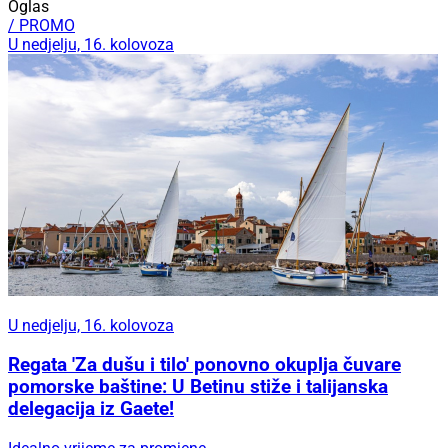
Oglas
/ PROMO
U nedjelju, 16. kolovoza
U nedjelju, 16. kolovoza
Regata 'Za dušu i tilo' ponovno okuplja čuvare
pomorske baštine: U Betinu stiže i talijanska
delegacija iz Gaete!