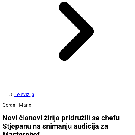
Televizija
Goran i Mario
Novi članovi žirija pridružili se chefu
Stjepanu na snimanju audicija za
Masterchef