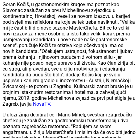
Goran Kočiš, u gastronomskim krugovima poznat kao
Slavonac zaslužan za prvu Michellinovu zvjezdicu u
kontinentalnoj Hrvatskoj, veseli se novom izazovu u karijeri
pod svjetlima reflektora na koje se tek treba naviknuti. "Velika
mi je čast biti dio nove sezone MasterChefa. Bit će to veliki
novi izazov za mene osobno, a isto tako veliki korak prema
usmjeravanju kandidata u nove nade naše gastronomske
scene", poručuje Kočiš te otkriva koja očekivanja ima od
novih kandidata. "Očekujem ustrajnost, fokusiranost i ljubav
prema kuhanju i njihovom budućem životnom stilu - jer
kuhanje nije posao, nego upravo stil života. Kao član žirija bit
ću strog, ali pravedan, sve u cilju motiviranja i educiranja
kandidata da budu što bolji", dodaje Kočiš koji je svoju
uspješnu karijeru gradio u inozemstvu - Austriji, Njemačkoj i
Švicarskoj - te potom u Zagrebu. Kulinarski zanat brusio je u
brojnim istaknutim restoranima i hotelima, a zahvaljujući
njemu, 2019. godine Michelinova zvjezdica prvi put stigla je u
Zagreb, javlja
NovaTV.
U ulozi žirija debitirat će i Mario Mihelj, svestrani zagrebački
chef koji je zaslužan za gastronomsku transformaciju dva
poznata zagrebačka restorana. "Radujem se svom
angažmanu u žiriju MasterChefa i mislim da će ovo biti jedno