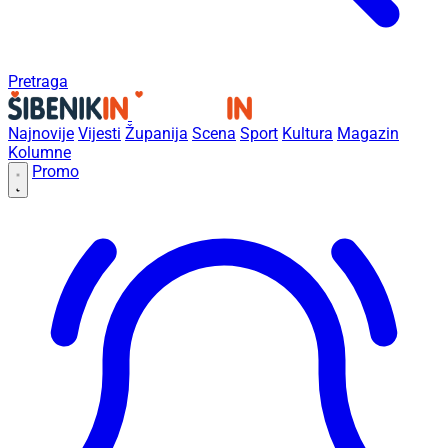
Pretraga
Najnovije
Vijesti
Županija
Scena
Sport
Kultura
Magazin
Kolumne
Promo