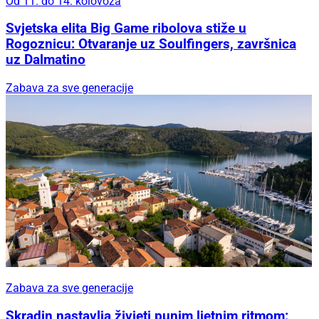
Od 11. do 14. kolovoza
Svjetska elita Big Game ribolova stiže u
Rogoznicu: Otvaranje uz Soulfingers, završnica
uz Dalmatino
Zabava za sve generacije
Zabava za sve generacije
Skradin nastavlja živjeti punim ljetnim ritmom: