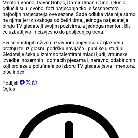
Mentori Vanna, Davor Gobac, Damir Urban i Dino Jelusić
odlučili su u dvoboj fazi natjecanja tko je šesnaestero
najboljih natjecatelja ove sezone. Sada odluka više nije samo
na njima jer iz svakoga od četiri tima, jednoga natjecatelja
biraju TV gledatelji svojim pozivima, a jednoga mentori. Bit
će uzbudljivo i neizvjesno do posljednjeg trena.
Svi će nastupiti uživo u izravnom prijenosu uz glazbenu
pratnju te uz glasnu podršku navijača i publike u studiju.
Gledatelje čekaju iznimno talentirani mladi ljudi, vrhunske
izvedbe inozemnih i domaćih pjesama i, naravno, odabir onih
koji prolaze u polufinale po izboru TV gledateljstva i mentora,
piše
Index.
Podijeli
Oglas