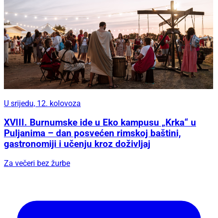
U srijedu, 12. kolovoza
XVIII. Burnumske ide u Eko kampusu „Krka“ u
Puljanima – dan posvećen rimskoj baštini,
gastronomiji i učenju kroz doživljaj
Za večeri bez žurbe