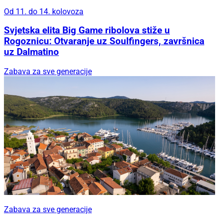
Od 11. do 14. kolovoza
Svjetska elita Big Game ribolova stiže u
Rogoznicu: Otvaranje uz Soulfingers, završnica
uz Dalmatino
Zabava za sve generacije
Zabava za sve generacije