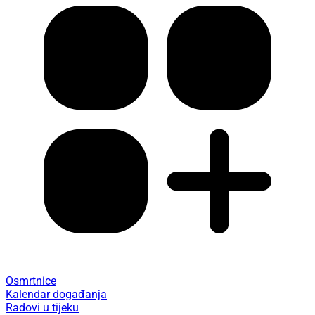
Osmrtnice
Kalendar događanja
Radovi u tijeku