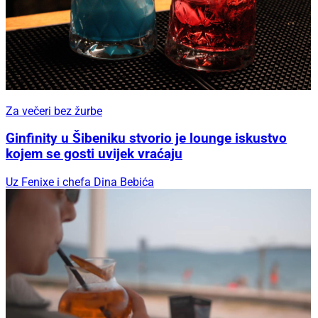
Za večeri bez žurbe
Ginfinity u Šibeniku stvorio je lounge iskustvo
kojem se gosti uvijek vraćaju
Uz Fenixe i chefa Dina Bebića