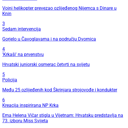
Vojni helikopter prevezao ozlijeđenog Nijemca s Dinare u
Knin
3
Sedam intervencija
Gorjelo u Čavoglavama i na području Dvornica
4
'Krkaši' na prvenstvu
Hrvatski juniorski osmerac četvrti na svijetu
5
Policija
Među 25 ozlijeđenih kod Škrinjara strojovođe i kondukter
6
Kreacija inspirirana NP Krka
Ema Helena Vičar stigla u Vijetnam: Hrvatsku predstavlja na
73. izboru Miss Svijeta