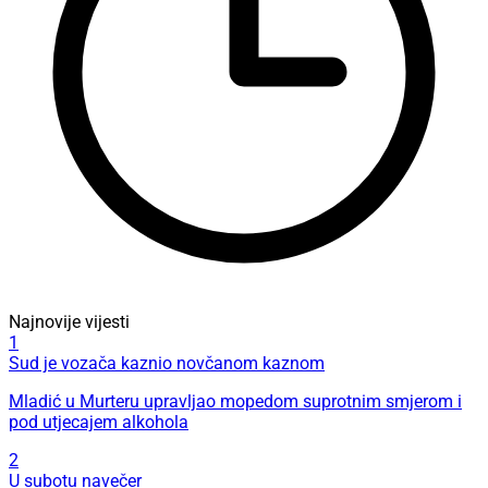
Najnovije vijesti
1
Sud je vozača kaznio novčanom kaznom
Mladić u Murteru upravljao mopedom suprotnim smjerom i
pod utjecajem alkohola
2
U subotu navečer