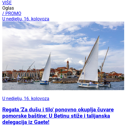
VIŠE
Oglas
/ PROMO
U nedjelju, 16. kolovoza
U nedjelju, 16. kolovoza
Regata 'Za dušu i tilo' ponovno okuplja čuvare
pomorske baštine: U Betinu stiže i talijanska
delegacija iz Gaete!