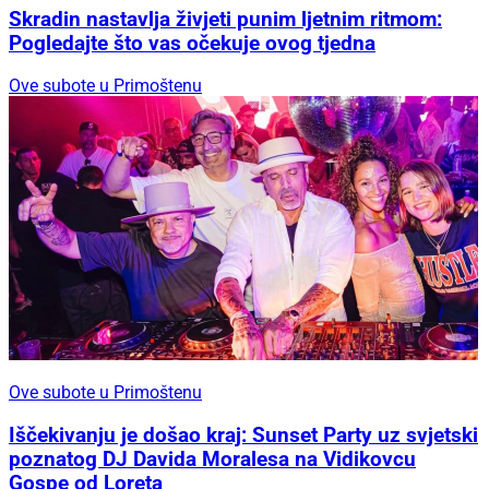
Skradin nastavlja živjeti punim ljetnim ritmom:
Pogledajte što vas očekuje ovog tjedna
Ove subote u Primoštenu
Ove subote u Primoštenu
Iščekivanju je došao kraj: Sunset Party uz svjetski
poznatog DJ Davida Moralesa na Vidikovcu
Gospe od Loreta