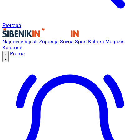
Pretraga
Najnovije
Vijesti
Županija
Scena
Sport
Kultura
Magazin
Kolumne
Promo