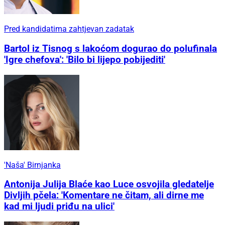
Pred kandidatima zahtjevan zadatak
Bartol iz Tisnog s lakoćom dogurao do polufinala
'Igre chefova': 'Bilo bi lijepo pobijediti'
'Naša' Birnjanka
Antonija Julija Blaće kao Luce osvojila gledatelje
Divljih pčela: 'Komentare ne čitam, ali dirne me
kad mi ljudi priđu na ulici'