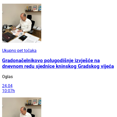
Ukupno pet točaka
Gradonačelnikovo polugodišnje izvješće na
dnevnom redu sjednice kninskog Gradskog vijeća
Oglas
24.04
10:07h