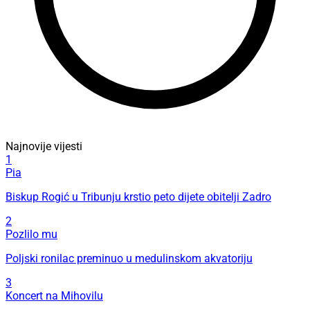
Najnovije vijesti
1
Pia
Biskup Rogić u Tribunju krstio peto dijete obitelji Zadro
2
Pozlilo mu
Poljski ronilac preminuo u medulinskom akvatoriju
3
Koncert na Mihovilu