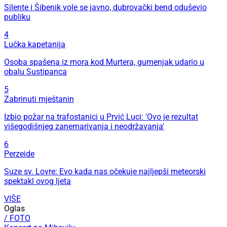
Silente i Šibenik vole se javno, dubrovački bend oduševio
publiku
4
Lučka kapetanija
Osoba spašena iz mora kod Murtera, gumenjak udario u
obalu Sustipanca
5
Zabrinuti mještanin
Izbio požar na trafostanici u Prvić Luci: 'Ovo je rezultat
višegodišnjeg zanemarivanja i neodržavanja'
6
Perzeide
Suze sv. Lovre: Evo kada nas očekuje najljepši meteorski
spektakl ovog ljeta
VIŠE
Oglas
/ FOTO