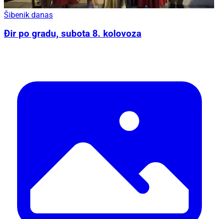
Šibenik danas
Đir po gradu, subota 8. kolovoza