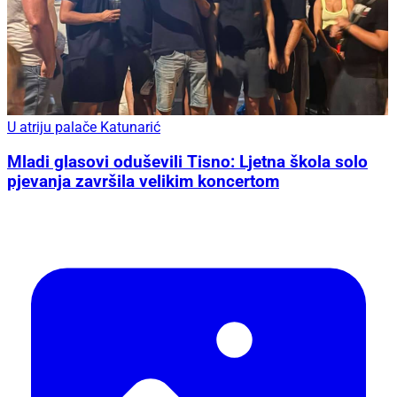
U atriju palače Katunarić
Mladi glasovi oduševili Tisno: Ljetna škola solo
pjevanja završila velikim koncertom