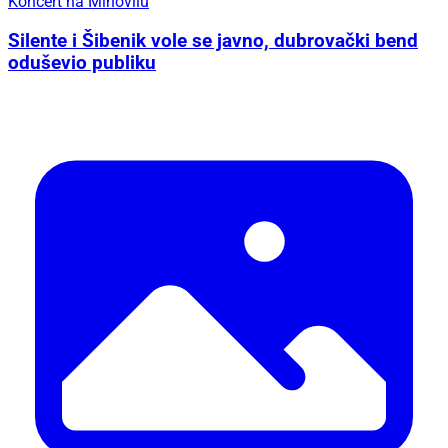
Koncert na Mihovilu
Silente i Šibenik vole se javno, dubrovački bend
oduševio publiku