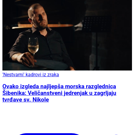
'Nestvarni' kadrovi iz zraka
Ovako izgleda najljepša morska razglednica
Šibenika: Veličanstveni jedrenjak u zagrljaju
tvrđave sv. Nikole