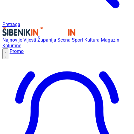
Pretraga
Najnovije
Vijesti
Županija
Scena
Sport
Kultura
Magazin
Kolumne
Promo