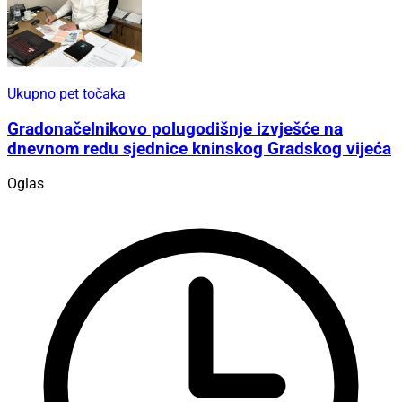
Ukupno pet točaka
Gradonačelnikovo polugodišnje izvješće na
dnevnom redu sjednice kninskog Gradskog vijeća
Oglas