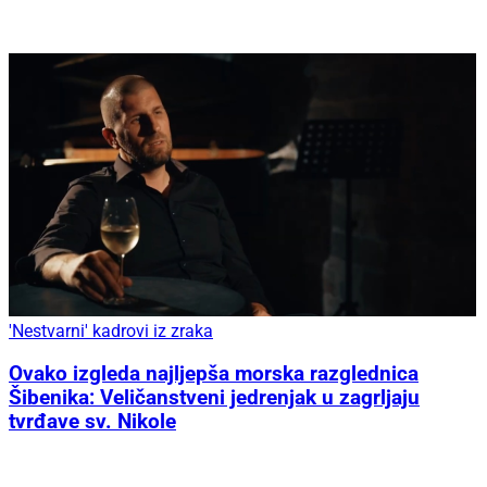
'Nestvarni' kadrovi iz zraka
Ovako izgleda najljepša morska razglednica
Šibenika: Veličanstveni jedrenjak u zagrljaju
tvrđave sv. Nikole