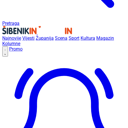
Pretraga
Najnovije
Vijesti
Županija
Scena
Sport
Kultura
Magazin
Kolumne
Promo