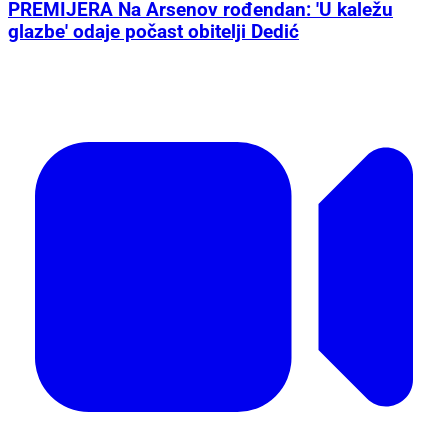
PREMIJERA Na Arsenov rođendan: 'U kaležu
glazbe' odaje počast obitelji Dedić