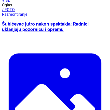
VIŠE
Oglas
/ FOTO
Razmontiranje
Šubićevac jutro nakon spektakla: Radnici
uklanjaju pozornicu i opremu