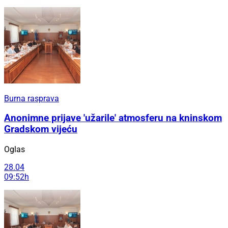
Burna rasprava
Anonimne prijave 'užarile' atmosferu na kninskom
Gradskom vijeću
Oglas
28.04
09:52h