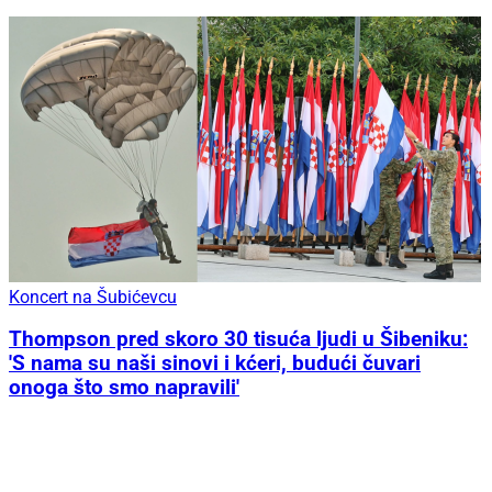
Koncert na Šubićevcu
Thompson pred skoro 30 tisuća ljudi u Šibeniku:
'S nama su naši sinovi i kćeri, budući čuvari
onoga što smo napravili'