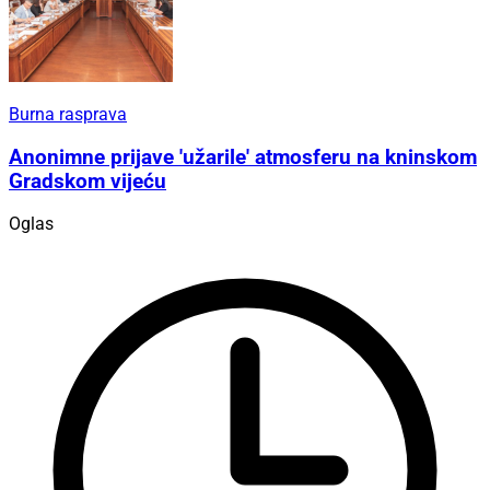
Burna rasprava
Anonimne prijave 'užarile' atmosferu na kninskom
Gradskom vijeću
Oglas