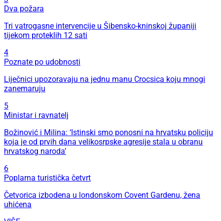
Dva požara
Tri vatrogasne intervencije u Šibensko-kninskoj županiji
tijekom proteklih 12 sati
4
Poznate po udobnosti
Liječnici upozoravaju na jednu manu Crocsica koju mnogi
zanemaruju
5
Ministar i ravnatelj
Božinović i Milina: ‘Istinski smo ponosni na hrvatsku policiju
koja je od prvih dana velikosrpske agresije stala u obranu
hrvatskog naroda’
6
Poplarna turistička četvrt
Četvorica izbodena u londonskom Covent Gardenu, žena
uhićena