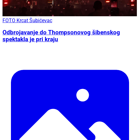
FOTO Krcat Šubićevac
Odbrojavanje do Thompsonovog šibenskog
spektakla je pri kraju