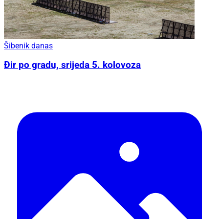
Šibenik danas
Đir po gradu, srijeda 5. kolovoza