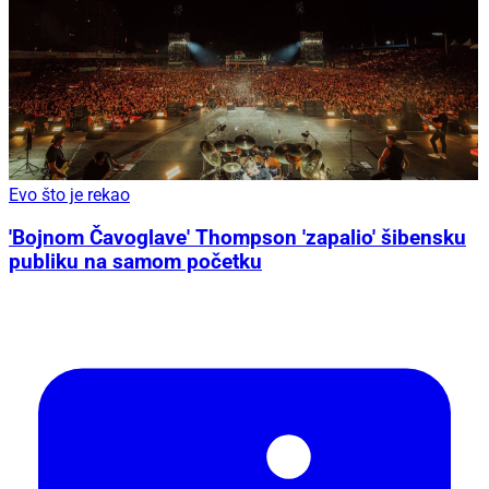
Evo što je rekao
'Bojnom Čavoglave' Thompson 'zapalio' šibensku
publiku na samom početku