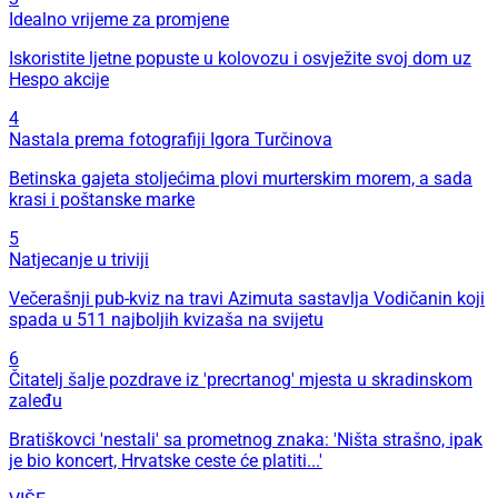
Idealno vrijeme za promjene
Iskoristite ljetne popuste u kolovozu i osvježite svoj dom uz
Hespo akcije
4
Nastala prema fotografiji Igora Turčinova
Betinska gajeta stoljećima plovi murterskim morem, a sada
krasi i poštanske marke
5
Natjecanje u triviji
Večerašnji pub-kviz na travi Azimuta sastavlja Vodičanin koji
spada u 511 najboljih kvizaša na svijetu
6
Čitatelj šalje pozdrave iz 'precrtanog' mjesta u skradinskom
zaleđu
Bratiškovci 'nestali' sa prometnog znaka: 'Ništa strašno, ipak
je bio koncert, Hrvatske ceste će platiti...'