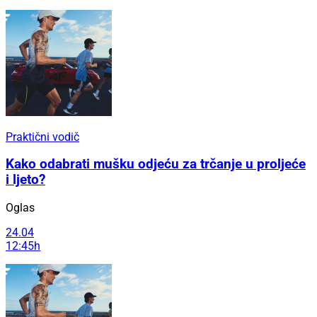
Praktični vodič
Kako odabrati mušku odjeću za trčanje u proljeće
i ljeto?
Oglas
24.04
12:45h