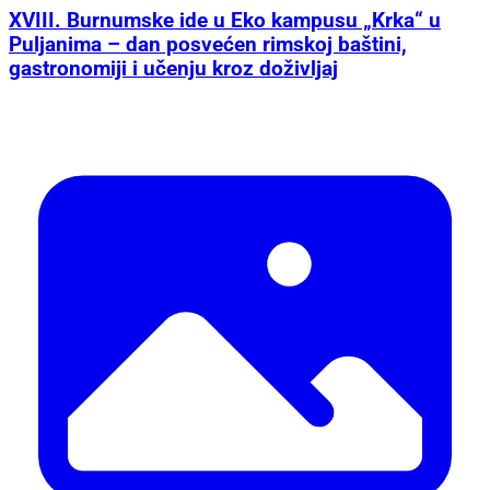
XVIII. Burnumske ide u Eko kampusu „Krka“ u
Puljanima – dan posvećen rimskoj baštini,
gastronomiji i učenju kroz doživljaj