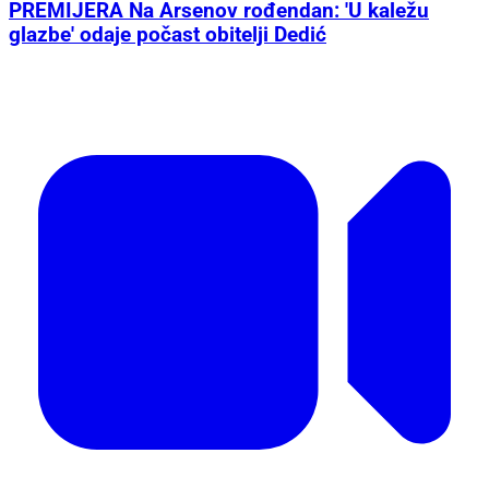
PREMIJERA Na Arsenov rođendan: 'U kaležu
glazbe' odaje počast obitelji Dedić