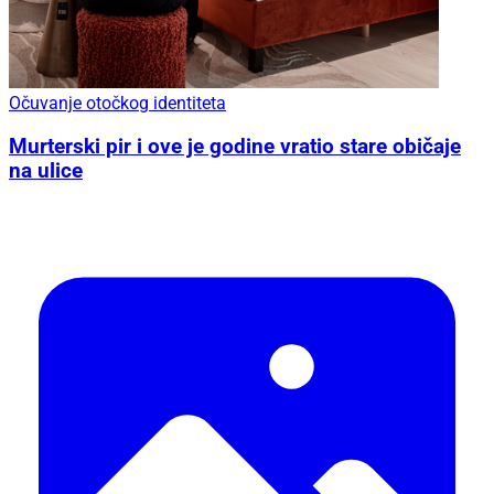
Očuvanje otočkog identiteta
Murterski pir i ove je godine vratio stare običaje
na ulice