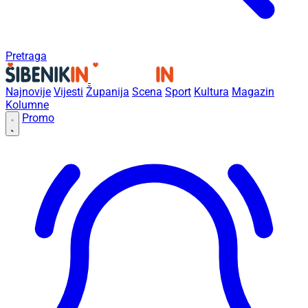
Pretraga
Najnovije
Vijesti
Županija
Scena
Sport
Kultura
Magazin
Kolumne
Promo