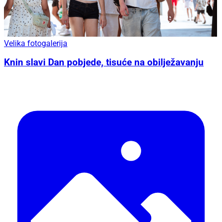
Velika fotogalerija
Knin slavi Dan pobjede, tisuće na obilježavanju