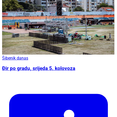
Šibenik danas
Đir po gradu, srijeda 5. kolovoza