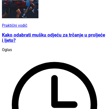
Praktični vodič
Kako odabrati mušku odjeću za trčanje u proljeće
i ljeto?
Oglas