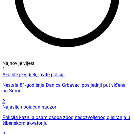
Najnovije vijesti
1
Ako ste je vidjeli, javite policiji
Nestala 81-godišnja Danica Grbavac, posljednji put viđena
na Srimi
2
Najavljen pojačan nadzor
Policija kaznila osam osoba zbog nedozvoljenog glisiranja u
šibenskom akvatoriju
3