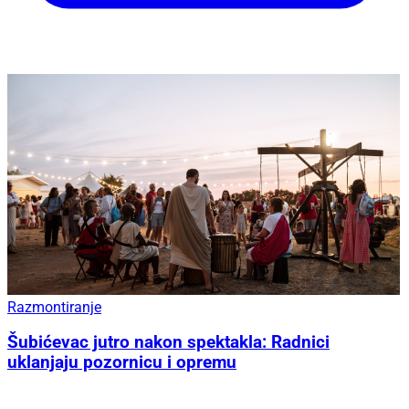
Razmontiranje
Šubićevac jutro nakon spektakla: Radnici
uklanjaju pozornicu i opremu