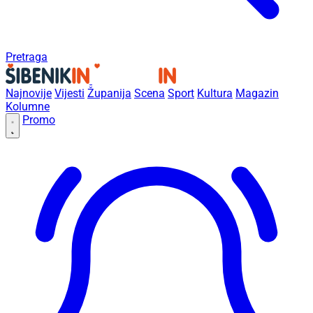
Pretraga
Najnovije
Vijesti
Županija
Scena
Sport
Kultura
Magazin
Kolumne
Promo