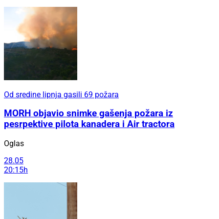
Od sredine lipnja gasili 69 požara
MORH objavio snimke gašenja požara iz
pesrpektive pilota kanadera i Air tractora
Oglas
28.05
20:15h