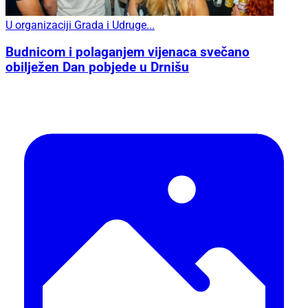
U organizaciji Grada i Udruge...
Budnicom i polaganjem vijenaca svečano
obilježen Dan pobjede u Drnišu