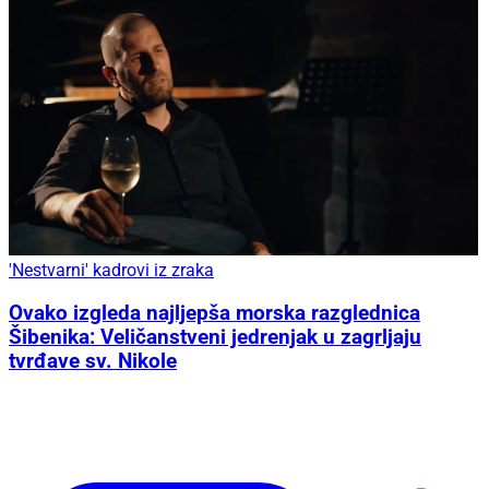
'Nestvarni' kadrovi iz zraka
Ovako izgleda najljepša morska razglednica
Šibenika: Veličanstveni jedrenjak u zagrljaju
tvrđave sv. Nikole