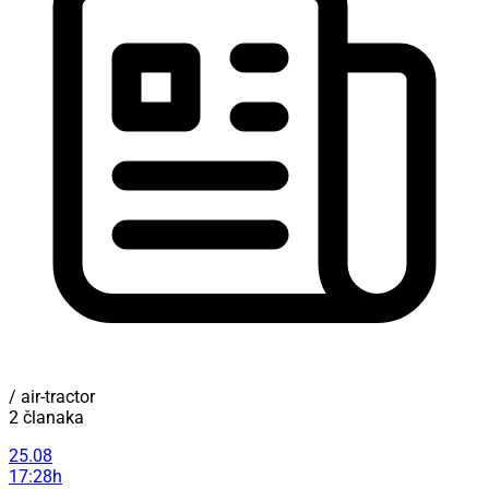
/ air-tractor
2 članaka
25.08
17:28h