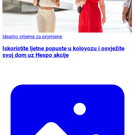
Idealno vrijeme za promjene
Iskoristite ljetne popuste u kolovozu i osvježite
svoj dom uz Hespo akcije