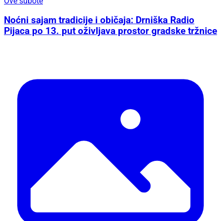
Ove subote
Noćni sajam tradicije i običaja: Drniška Radio
Pijaca po 13. put oživljava prostor gradske tržnice