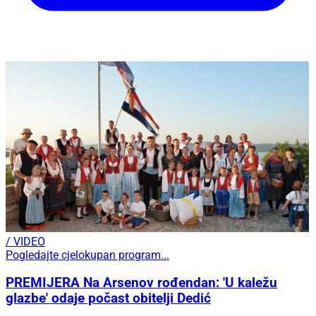
/ VIDEO
Pogledajte cjelokupan program...
PREMIJERA Na Arsenov rođendan: 'U kaležu
glazbe' odaje počast obitelji Dedić