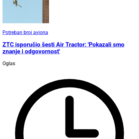
Potreban broj aviona
ZTC isporučio šesti Air Tractor: 'Pokazali smo
znanje i odgovornost'
Oglas