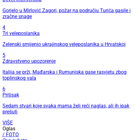
Gorjelo u Mirlović Zagori, požar na području Turića gasile i
zračne snage
4
Tri veleposlanika
Zelenski smijenio ukrajinskog veleposlanika u Hrvatskoj
5
Zdravstveno upozorenje
Italija se prži, Mađarska i Rumunjska gase rasvjetu zbog
toplinskog vala
6
Pritisak
Sedam stvari koje svaka mama želi reći naglas, ali ih ipak
prešuti
VIŠE
Oglas
/ FOTO