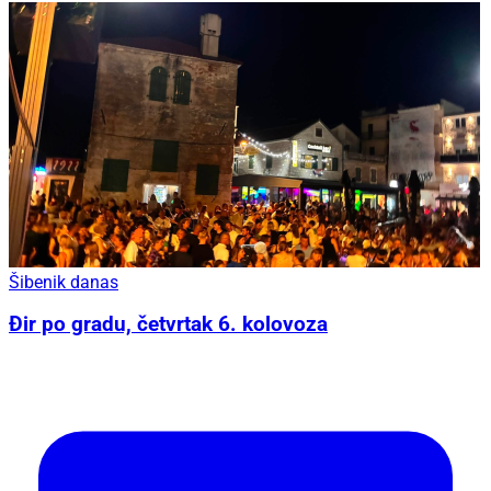
Šibenik danas
Đir po gradu, četvrtak 6. kolovoza