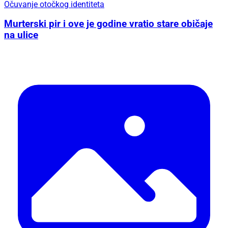
Očuvanje otočkog identiteta
Murterski pir i ove je godine vratio stare običaje
na ulice