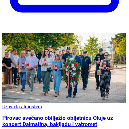
Uzavrela atmosfera
Pirovac svečano obilježio obljetnicu Oluje uz
koncert Dalmatina, bakljadu i vatromet