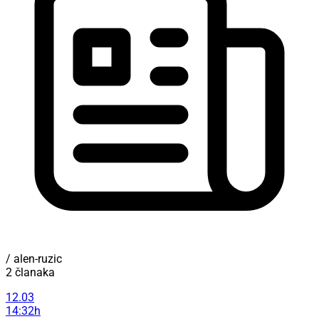
/ alen-ruzic
2 članaka
12.03
14:32h