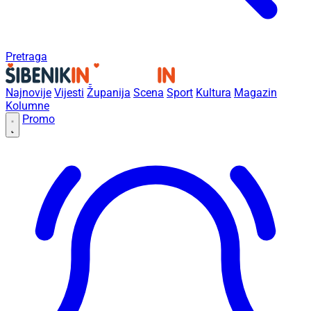
Pretraga
Najnovije
Vijesti
Županija
Scena
Sport
Kultura
Magazin
Kolumne
Promo