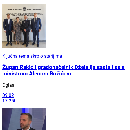
Ključna tema skrb o starijima
Župan Rakić i gradonačelnik Dželalija sastali se s
ministrom Alenom Ružićem
Oglas
09.02
17:25h