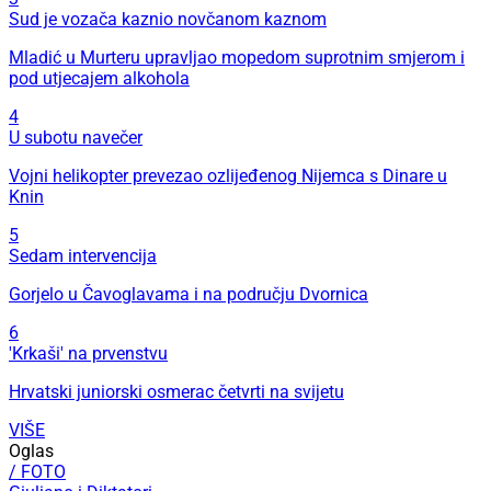
Sud je vozača kaznio novčanom kaznom
Mladić u Murteru upravljao mopedom suprotnim smjerom i
pod utjecajem alkohola
4
U subotu navečer
Vojni helikopter prevezao ozlijeđenog Nijemca s Dinare u
Knin
5
Sedam intervencija
Gorjelo u Čavoglavama i na području Dvornica
6
'Krkaši' na prvenstvu
Hrvatski juniorski osmerac četvrti na svijetu
VIŠE
Oglas
/ FOTO