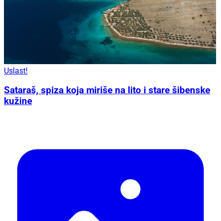
Uslast!
Sataraš, spiza koja miriše na lito i stare šibenske
kužine