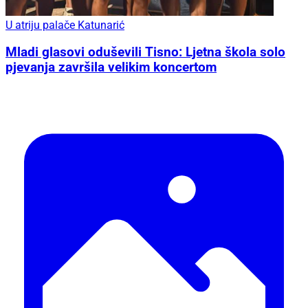
U atriju palače Katunarić
Mladi glasovi oduševili Tisno: Ljetna škola solo
pjevanja završila velikim koncertom