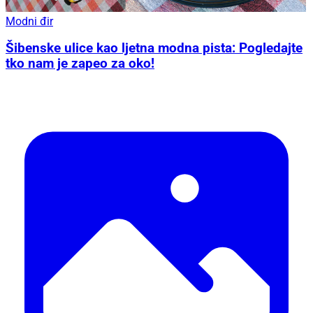
Modni đir
Šibenske ulice kao ljetna modna pista: Pogledajte
tko nam je zapeo za oko!