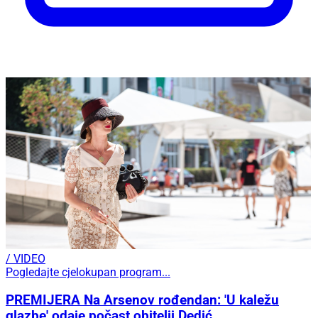
/ VIDEO
Pogledajte cjelokupan program...
PREMIJERA Na Arsenov rođendan: 'U kaležu
glazbe' odaje počast obitelji Dedić