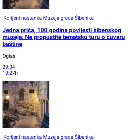
'Korijeni nastanka Muzeja grada Šibenika'
Jedna priča, 100 godina povijesti šibenskog
muzeja: Ne propustite tematsku turu o čuvaru
baštine
Oglas
29.04
10:27h
'Korijeni nastanka Muzeja grada Šibenika'