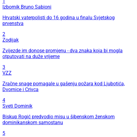
1
Izbornik Bruno Sabioni
Hrvatski vaterpolisti do 16 godina u finalu Svjetskog
prvenstva
2
Zodijak
Zvijezde im donose promjenu - dva znaka koja bi mogla
otputovati na duže vrijeme
3
VZZ
Zračne snage pomagale u gašenju požara kod Ljubotića,
Dvornice i Crivca
4
Sveti Dominik
Biskup Rogić predvodio misu u šibenskom ženskom
dominikanskom samostanu
5