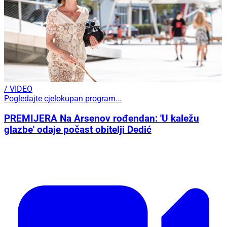
/ VIDEO
Pogledajte cjelokupan program...
PREMIJERA Na Arsenov rođendan: 'U kaležu
glazbe' odaje počast obitelji Dedić