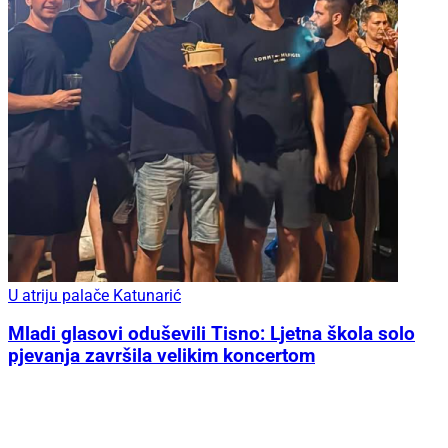
U atriju palače Katunarić
Mladi glasovi oduševili Tisno: Ljetna škola solo
pjevanja završila velikim koncertom