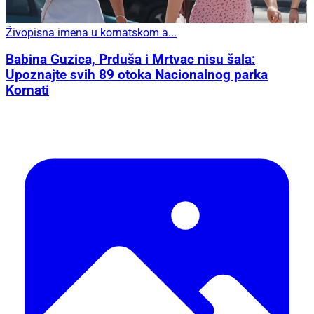
Živopisna imena u kornatskom a...
Babina Guzica, Prduša i Mrtvac nisu šala:
Upoznajte svih 89 otoka Nacionalnog parka
Kornati