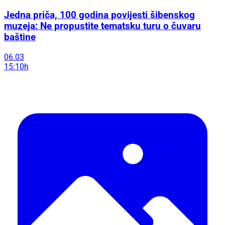
Jedna priča, 100 godina povijesti šibenskog
muzeja: Ne propustite tematsku turu o čuvaru
baštine
06.03
15:10h