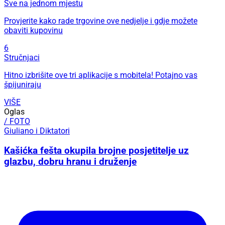
Sve na jednom mjestu
Provjerite kako rade trgovine ove nedjelje i gdje možete
obaviti kupovinu
6
Stručnjaci
Hitno izbrišite ove tri aplikacije s mobitela! Potajno vas
špijuniraju
VIŠE
Oglas
/ FOTO
Giuliano i Diktatori
Kašićka fešta okupila brojne posjetitelje uz
glazbu, dobru hranu i druženje