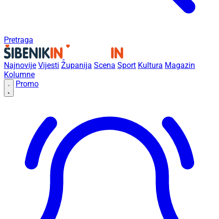
Pretraga
Najnovije
Vijesti
Županija
Scena
Sport
Kultura
Magazin
Kolumne
Promo