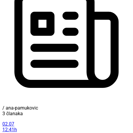
/ ana-pamukovic
3 članaka
02.07
12:41h