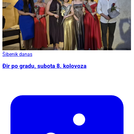
Šibenik danas
Đir po gradu, subota 8. kolovoza