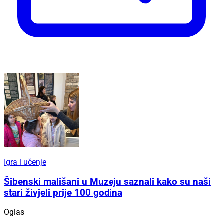
Igra i učenje
Šibenski mališani u Muzeju saznali kako su naši
stari živjeli prije 100 godina
Oglas