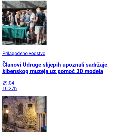
Prilagođeno vodstvo
Članovi Udruge slijepih upoznali sadržaje
šibenskog muzeja uz pomoć 3D modela
29.04
10:27h