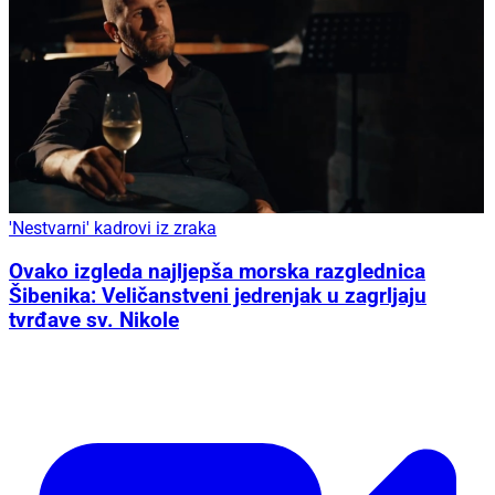
'Nestvarni' kadrovi iz zraka
Ovako izgleda najljepša morska razglednica
Šibenika: Veličanstveni jedrenjak u zagrljaju
tvrđave sv. Nikole