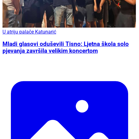
U atriju palače Katunarić
Mladi glasovi oduševili Tisno: Ljetna škola solo
pjevanja završila velikim koncertom