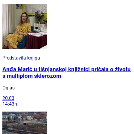
Predstavila knjigu
Anđa Marić u tišnjanskoj knjižnici pričala o životu
s multiplom sklerozom
Oglas
20.03
14:43h