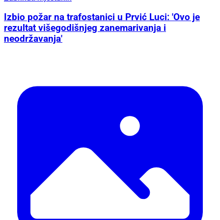
Izbio požar na trafostanici u Prvić Luci: 'Ovo je
rezultat višegodišnjeg zanemarivanja i
neodržavanja'