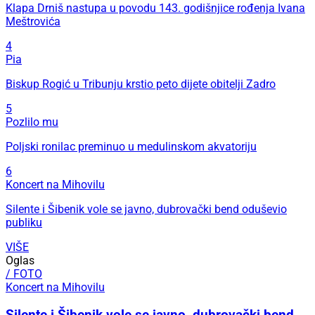
Klapa Drniš nastupa u povodu 143. godišnjice rođenja Ivana
Meštrovića
4
Pia
Biskup Rogić u Tribunju krstio peto dijete obitelji Zadro
5
Pozlilo mu
Poljski ronilac preminuo u medulinskom akvatoriju
6
Koncert na Mihovilu
Silente i Šibenik vole se javno, dubrovački bend oduševio
publiku
VIŠE
Oglas
/ FOTO
Koncert na Mihovilu