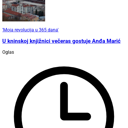
'Moja revolucija u 365 dana'
U kninskoj knjižnici večeras gostuje Anđa Marić
Oglas