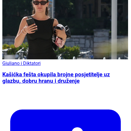
Giuliano i Diktatori
Kašićka fešta okupila brojne posjetitelje uz
glazbu, dobru hranu i druženje