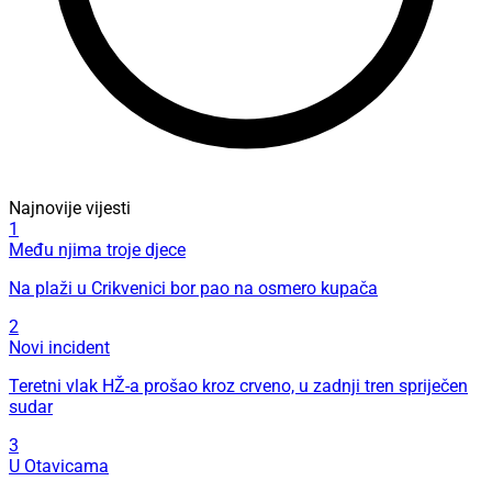
Najnovije vijesti
1
Među njima troje djece
Na plaži u Crikvenici bor pao na osmero kupača
2
Novi incident
Teretni vlak HŽ-a prošao kroz crveno, u zadnji tren spriječen
sudar
3
U Otavicama