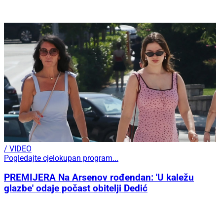
/ VIDEO
Pogledajte cjelokupan program...
PREMIJERA Na Arsenov rođendan: 'U kaležu
glazbe' odaje počast obitelji Dedić