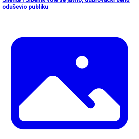
Silente i Šibenik vole se javno, dubrovački bend
oduševio publiku