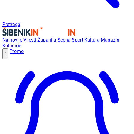
Pretraga
Najnovije
Vijesti
Županija
Scena
Sport
Kultura
Magazin
Kolumne
Promo