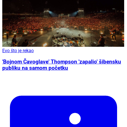
Evo što je rekao
'Bojnom Čavoglave' Thompson 'zapalio' šibensku
publiku na samom početku