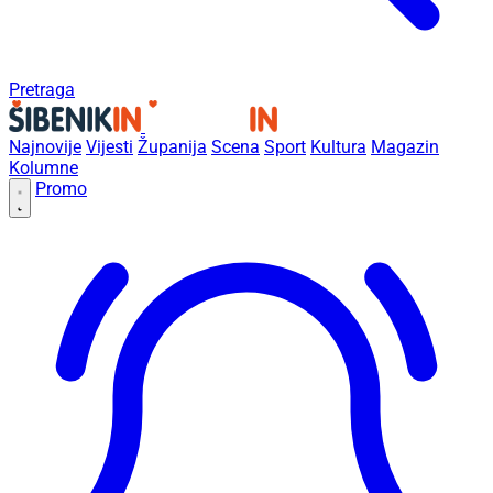
Pretraga
Najnovije
Vijesti
Županija
Scena
Sport
Kultura
Magazin
Kolumne
Promo