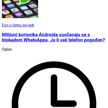
Evo o čemu se radi
Milijuni korisnika Androida suočavaju se s
blokadom WhatsAppa. Je li vaš telefon pogođen?
Oglas