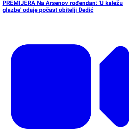
PREMIJERA Na Arsenov rođendan: 'U kaležu
glazbe' odaje počast obitelji Dedić