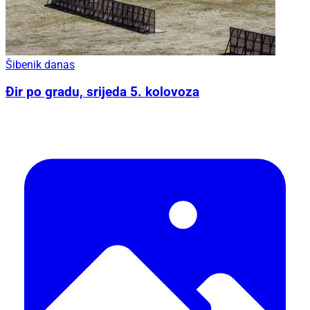
Šibenik danas
Đir po gradu, srijeda 5. kolovoza