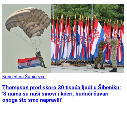
Koncert na Šubićevcu
Thompson pred skoro 30 tisuća ljudi u Šibeniku:
'S nama su naši sinovi i kćeri, budući čuvari
onoga što smo napravili'