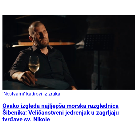
'Nestvarni' kadrovi iz zraka
Ovako izgleda najljepša morska razglednica
Šibenika: Veličanstveni jedrenjak u zagrljaju
tvrđave sv. Nikole