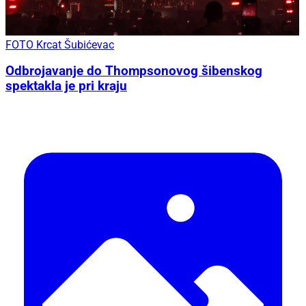
FOTO Krcat Šubićevac
Odbrojavanje do Thompsonovog šibenskog
spektakla je pri kraju