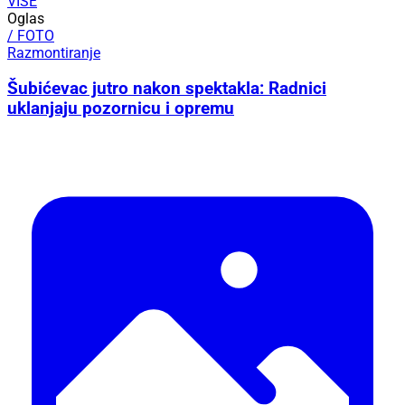
VIŠE
Oglas
/ FOTO
Razmontiranje
Šubićevac jutro nakon spektakla: Radnici
uklanjaju pozornicu i opremu