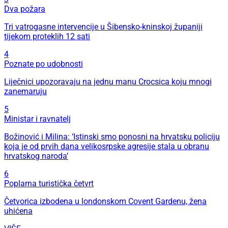
Dva požara
Tri vatrogasne intervencije u Šibensko-kninskoj županiji
tijekom proteklih 12 sati
4
Poznate po udobnosti
Liječnici upozoravaju na jednu manu Crocsica koju mnogi
zanemaruju
5
Ministar i ravnatelj
Božinović i Milina: ‘Istinski smo ponosni na hrvatsku policiju
koja je od prvih dana velikosrpske agresije stala u obranu
hrvatskog naroda’
6
Poplarna turistička četvrt
Četvorica izbodena u londonskom Covent Gardenu, žena
uhićena