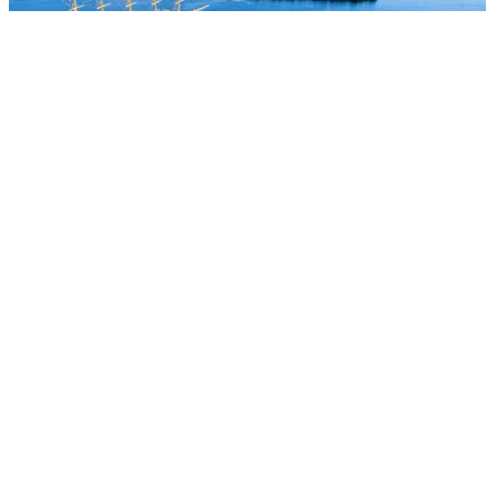
Ljepotan Jadrana
Dupin uljepšao jutro ispod Šibenskog mosta, igra
snimljena u blizini uzgajališta školjaka