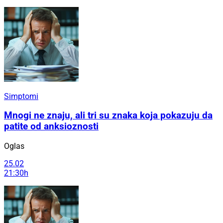
Simptomi
Mnogi ne znaju, ali tri su znaka koja pokazuju da
patite od anksioznosti
Oglas
25.02
21:30h