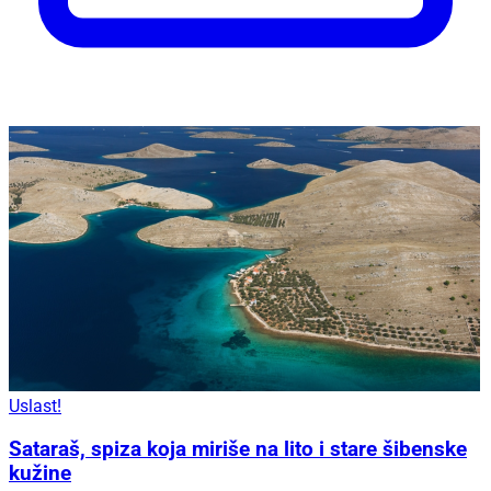
Uslast!
Sataraš, spiza koja miriše na lito i stare šibenske
kužine