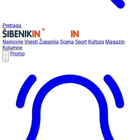
Pretraga
Najnovije
Vijesti
Županija
Scena
Sport
Kultura
Magazin
Kolumne
Promo