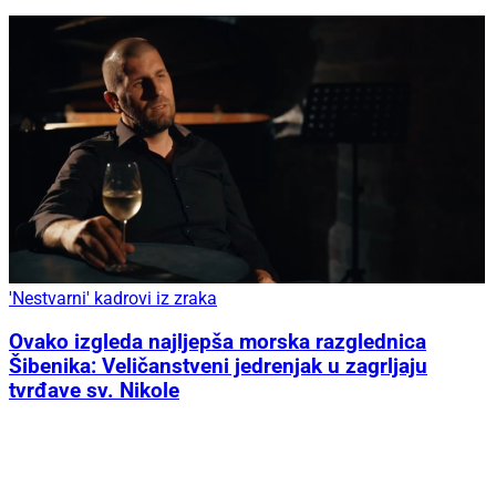
'Nestvarni' kadrovi iz zraka
Ovako izgleda najljepša morska razglednica
Šibenika: Veličanstveni jedrenjak u zagrljaju
tvrđave sv. Nikole