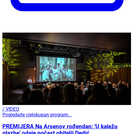
/ VIDEO
Pogledajte cjelokupan program...
PREMIJERA Na Arsenov rođendan: 'U kaležu
glazbe' odaje počast obitelji Dedić