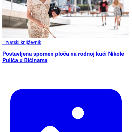
Hrvatski književnik
Postavljena spomen ploča na rodnoj kući Nikole
Pulića u Bićinama