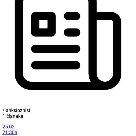
/ anksioznist
1 članaka
25.02
21:30h