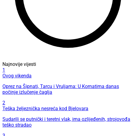
Najnovije vijesti
1
Ovog vikenda
Oprez na Šipnati, Tarcu i Vruljama: U Kornatima danas
počinje izlučenje čaglja
2
Teška željeznička nesreća kod Bjelovara
Sudarili se putnički i teretni vlak, ima ozlijeđenih, strojovođa
teško stradao
3