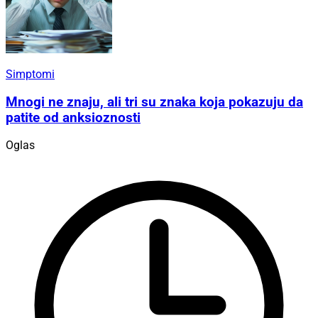
Simptomi
Mnogi ne znaju, ali tri su znaka koja pokazuju da
patite od anksioznosti
Oglas