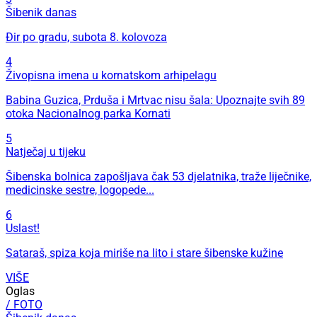
Šibenik danas
Đir po gradu, subota 8. kolovoza
4
Živopisna imena u kornatskom arhipelagu
Babina Guzica, Prduša i Mrtvac nisu šala: Upoznajte svih 89
otoka Nacionalnog parka Kornati
5
Natječaj u tijeku
Šibenska bolnica zapošljava čak 53 djelatnika, traže liječnike,
medicinske sestre, logopede...
6
Uslast!
Sataraš, spiza koja miriše na lito i stare šibenske kužine
VIŠE
Oglas
/ FOTO