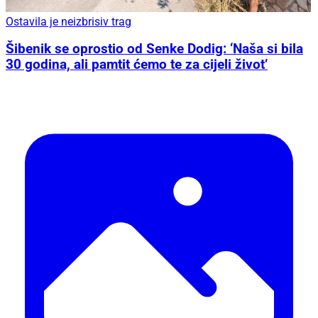
Ostavila je neizbrisiv trag
Šibenik se oprostio od Senke Dodig: ‘Naša si bila
30 godina, ali pamtit ćemo te za cijeli život’