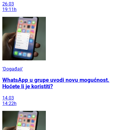
26.03
19:11h
'Događaji'
WhatsApp u grupe uvodi novu mogućnost.
Hoćete li je koristiti?
14.03
14:22h