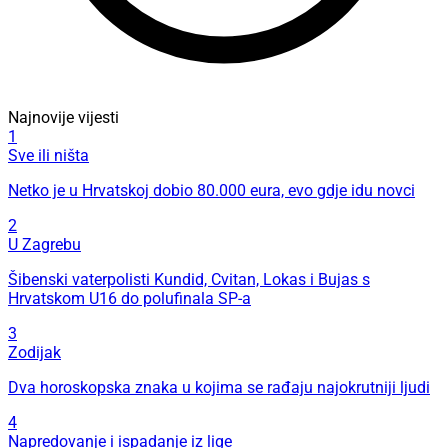
Najnovije vijesti
1
Sve ili ništa
Netko je u Hrvatskoj dobio 80.000 eura, evo gdje idu novci
2
U Zagrebu
Šibenski vaterpolisti Kundid, Cvitan, Lokas i Bujas s
Hrvatskom U16 do polufinala SP-a
3
Zodijak
Dva horoskopska znaka u kojima se rađaju najokrutniji ljudi
4
Napredovanje i ispadanje iz lige