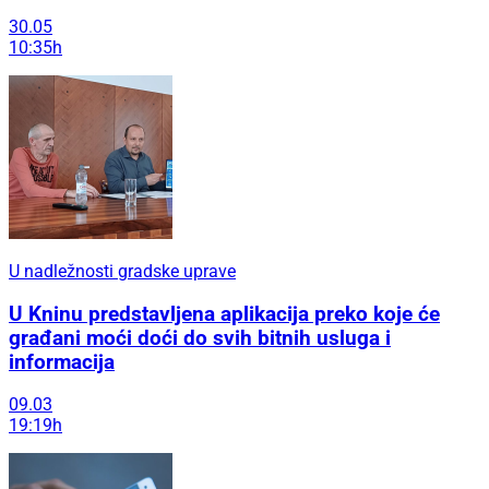
30.05
10:35h
U nadležnosti gradske uprave
U Kninu predstavljena aplikacija preko koje će
građani moći doći do svih bitnih usluga i
informacija
09.03
19:19h