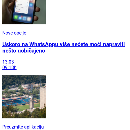
Nove opcije
Uskoro na WhatsAppu više nećete moći napraviti
nešto uobičajeno
13.03
09:18h
Preuzmite aplikaciju