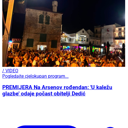
/ VIDEO
Pogledajte cjelokupan program...
PREMIJERA Na Arsenov rođendan: 'U kaležu
glazbe' odaje počast obitelji Dedić