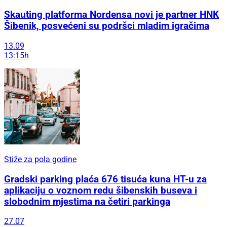
Skauting platforma Nordensa novi je partner HNK
Šibenik, posvećeni su podršci mladim igračima
13.09
13:15h
Stiže za pola godine
Gradski parking plaća 676 tisuća kuna HT-u za
aplikaciju o voznom redu šibenskih buseva i
slobodnim mjestima na četiri parkinga
27.07