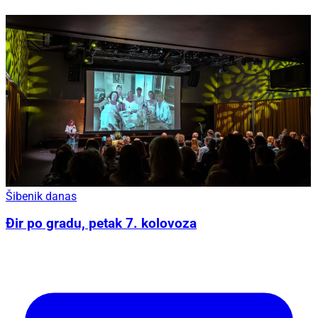
Šibenik danas
Đir po gradu, petak 7. kolovoza