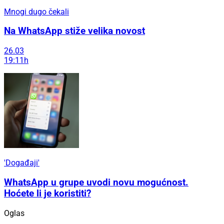
Mnogi dugo čekali
Na WhatsApp stiže velika novost
26.03
19:11h
'Događaji'
WhatsApp u grupe uvodi novu mogućnost.
Hoćete li je koristiti?
Oglas