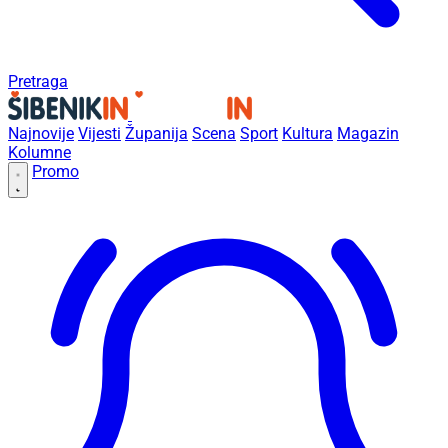
Pretraga
Najnovije
Vijesti
Županija
Scena
Sport
Kultura
Magazin
Kolumne
Promo