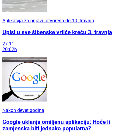
Aplikacija za prijavu otvorena do 10. travnja
Upisi u sve šibenske vrtiće kreću 3. travnja
27.11
20:02h
Nakon devet godina
Google uklanja omiljenu aplikaciju: Hoće li
zamjenska biti jednako popularna?