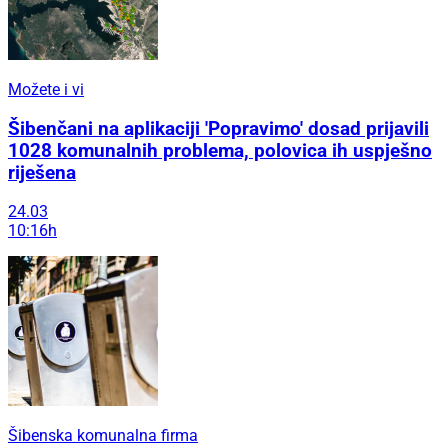
Možete i vi
Šibenčani na aplikaciji 'Popravimo' dosad prijavili
1028 komunalnih problema, polovica ih uspješno
riješena
24.03
10:16h
Šibenska komunalna firma