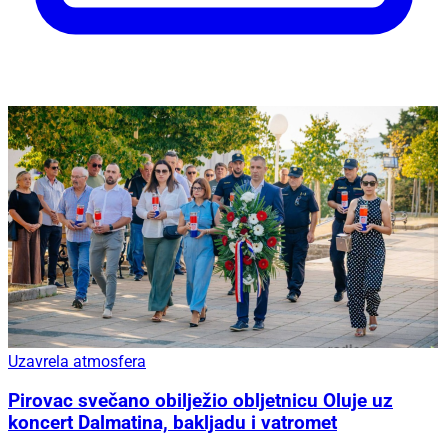
Uzavrela atmosfera
Pirovac svečano obilježio obljetnicu Oluje uz
koncert Dalmatina, bakljadu i vatromet