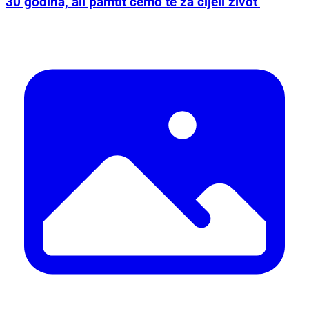
30 godina, ali pamtit ćemo te za cijeli život’