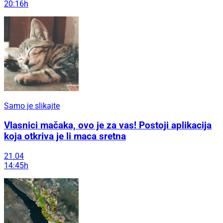
20:16h
Samo je slikajte
Vlasnici mačaka, ovo je za vas! Postoji aplikacija
koja otkriva je li maca sretna
21.04
14:45h