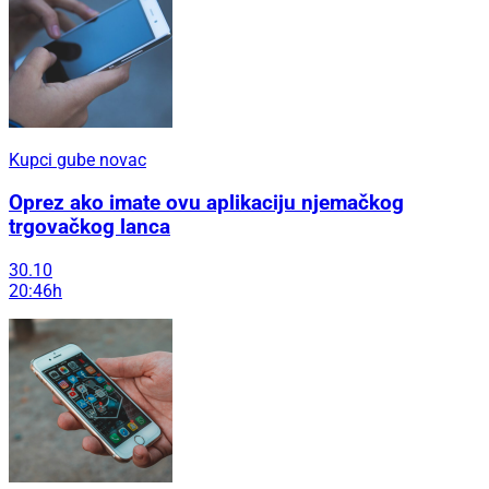
Kupci gube novac
Oprez ako imate ovu aplikaciju njemačkog
trgovačkog lanca
30.10
20:46h