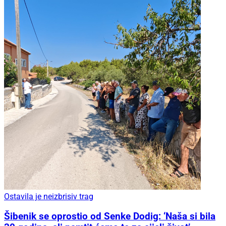
Ostavila je neizbrisiv trag
Šibenik se oprostio od Senke Dodig: ‘Naša si bila