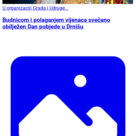
U organizaciji Grada i Udruge...
Budnicom i polaganjem vijenaca svečano
obilježen Dan pobjede u Drnišu