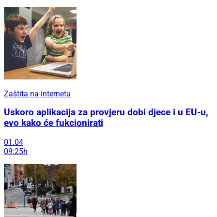
Zaštita na internetu
Uskoro aplikacija za provjeru dobi djece i u EU-u,
evo kako će fukcionirati
01.04
09:25h