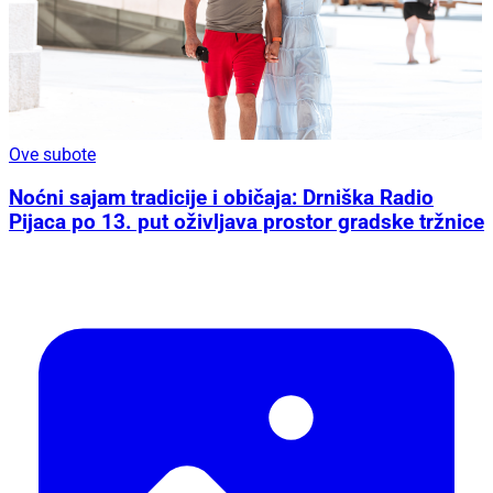
Ove subote
Noćni sajam tradicije i običaja: Drniška Radio
Pijaca po 13. put oživljava prostor gradske tržnice