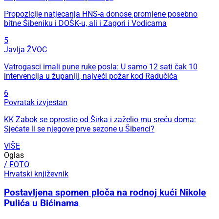
Propozicije natjecanja HNS-a donose promjene posebno
bitne Šibeniku i DOŠK-u, ali i Zagori i Vodicama
5
Javlja ŽVOC
Vatrogasci imali pune ruke posla: U samo 12 sati čak 10
intervencija u županiji, najveći požar kod Radučića
6
Povratak izvjestan
KK Zabok se oprostio od Širka i zaželio mu sreću doma:
Sjećate li se njegove prve sezone u Šibenci?
VIŠE
Oglas
/ FOTO
Hrvatski književnik
Postavljena spomen ploča na rodnoj kući Nikole
Pulića u Bićinama