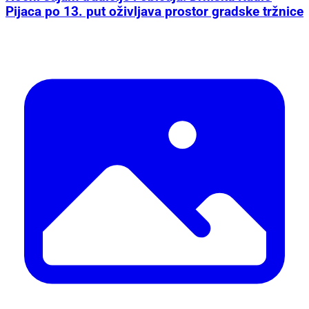
Pijaca po 13. put oživljava prostor gradske tržnice