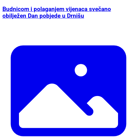
Budnicom i polaganjem vijenaca svečano
obilježen Dan pobjede u Drnišu