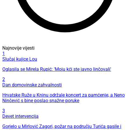
Najnovije vijesti
1
Slučaj kujice Lou
Oglasila se Mirela Rupić: 'Moju kći ste javno linčovali'
2
Dan domovinske zahvalnosti
Hrvatske Ruže u Kninu održale koncert za pamćenje, a Neno
Ninčević s bine poslao snažne poruke
3
Devet intervencija
Gorjelo u Mirlović Zagori, požar na području Turića gasile i