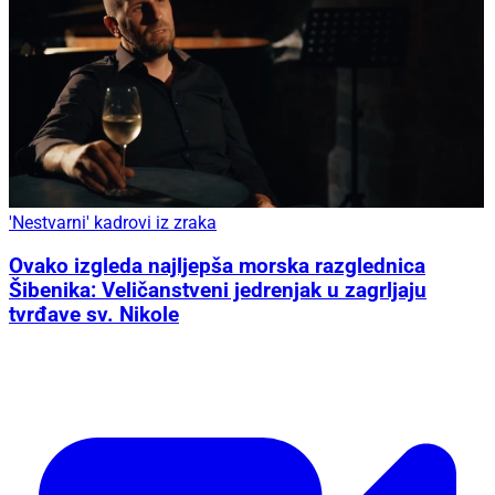
'Nestvarni' kadrovi iz zraka
Ovako izgleda najljepša morska razglednica
Šibenika: Veličanstveni jedrenjak u zagrljaju
tvrđave sv. Nikole