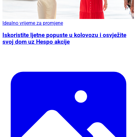
Idealno vrijeme za promjene
Iskoristite ljetne popuste u kolovozu i osvježite
svoj dom uz Hespo akcije