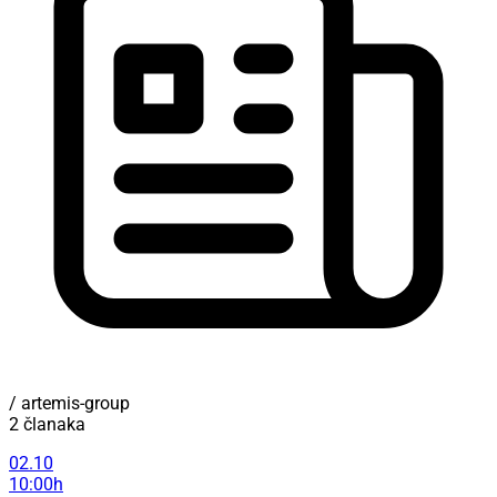
/ artemis-group
2 članaka
02.10
10:00h