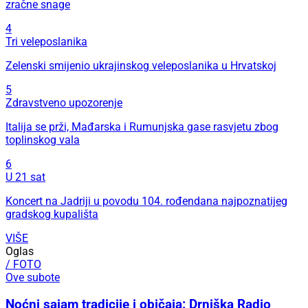
zračne snage
4
Tri veleposlanika
Zelenski smijenio ukrajinskog veleposlanika u Hrvatskoj
5
Zdravstveno upozorenje
Italija se prži, Mađarska i Rumunjska gase rasvjetu zbog
toplinskog vala
6
U 21 sat
Koncert na Jadriji u povodu 104. rođendana najpoznatijeg
gradskog kupališta
VIŠE
Oglas
/ FOTO
Ove subote
Noćni sajam tradicije i običaja: Drniška Radio