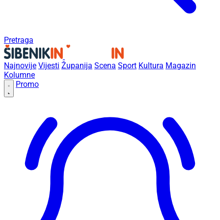
Pretraga
Najnovije
Vijesti
Županija
Scena
Sport
Kultura
Magazin
Kolumne
Promo