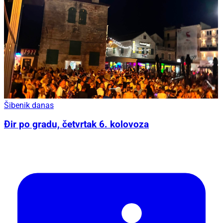
Šibenik danas
Đir po gradu, četvrtak 6. kolovoza