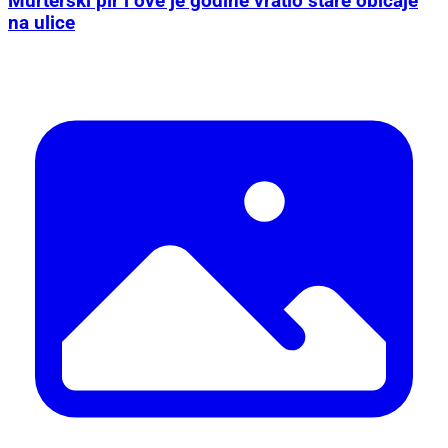
Murterski pir i ove je godine vratio stare običaje
na ulice