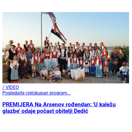
/ VIDEO
Pogledajte cjelokupan program...
PREMIJERA Na Arsenov rođendan: 'U kaležu
glazbe' odaje počast obitelji Dedić