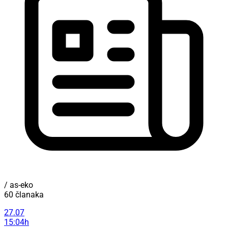
/ as-eko
60 članaka
27.07
15:04h