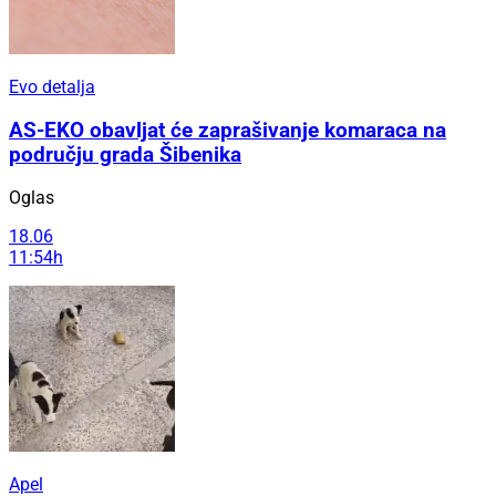
Evo detalja
AS-EKO obavljat će zaprašivanje komaraca na
području grada Šibenika
Oglas
18.06
11:54h
Apel