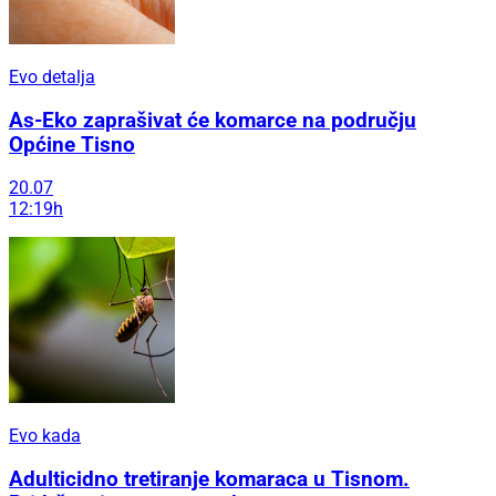
Evo detalja
As-Eko zaprašivat će komarce na području
Općine Tisno
20.07
12:19h
Evo kada
Adulticidno tretiranje komaraca u Tisnom.