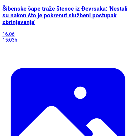
Šibenske šape traže štence iz Đevrsaka: 'Nestali
su nakon što je pokrenut službeni postupak
zbrinjavanja'
16.06
15:03h