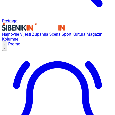
Pretraga
Najnovije
Vijesti
Županija
Scena
Sport
Kultura
Magazin
Kolumne
Promo