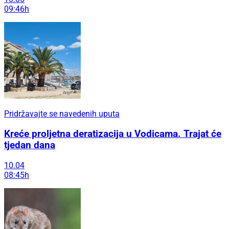
09:46h
Pridržavajte se navedenih uputa
Kreće proljetna deratizacija u Vodicama. Trajat će
tjedan dana
10.04
08:45h