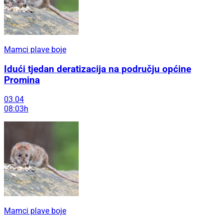
Mamci plave boje
Idući tjedan deratizacija na području općine
Promina
03.04
08:03h
Mamci plave boje