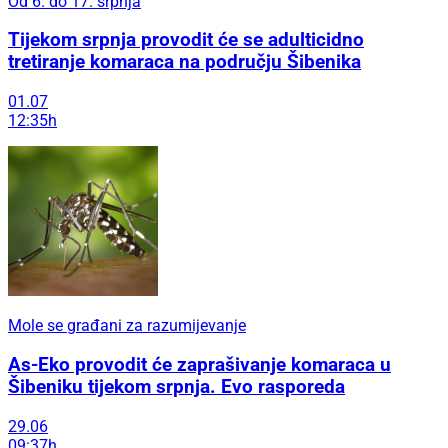
Od 6. do 17. srpnja
Tijekom srpnja provodit će se adulticidno
tretiranje komaraca na području Šibenika
01.07
12:35h
Mole se građani za razumijevanje
As-Eko provodit će zaprašivanje komaraca u
Šibeniku tijekom srpnja. Evo rasporeda
29.06
09:37h