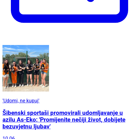
'Udomi, ne kupuj'
Šibenski sportaši promovirali udomljavanje u
azilu As-Eko: 'Promijenite nečiji život, dobijete
bezuvjetnu ljubav'
10.06