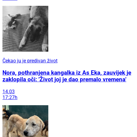
Čekao ju je predivan život
Nora, pothranjena kangalka iz As Eka, zauvijek je
zaklopila oči: 'Život joj je dao premalo vremena'
14.03
17:27h