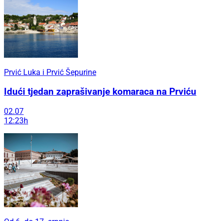
Prvić Luka i Prvić Šepurine
Idući tjedan zaprašivanje komaraca na Prviću
02.07
12:23h