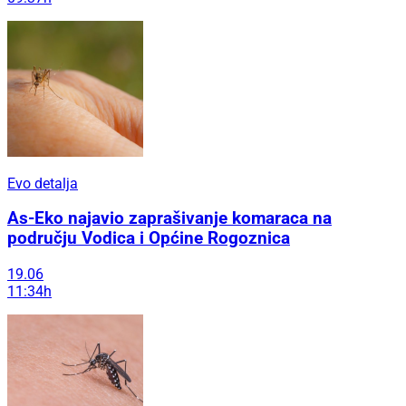
Evo detalja
As-Eko najavio zaprašivanje komaraca na
području Vodica i Općine Rogoznica
19.06
11:34h