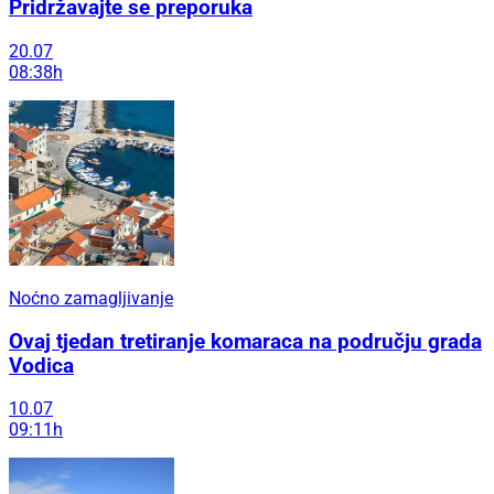
Pridržavajte se preporuka
20.07
08:38h
Noćno zamagljivanje
Ovaj tjedan tretiranje komaraca na području grada
Vodica
10.07
09:11h