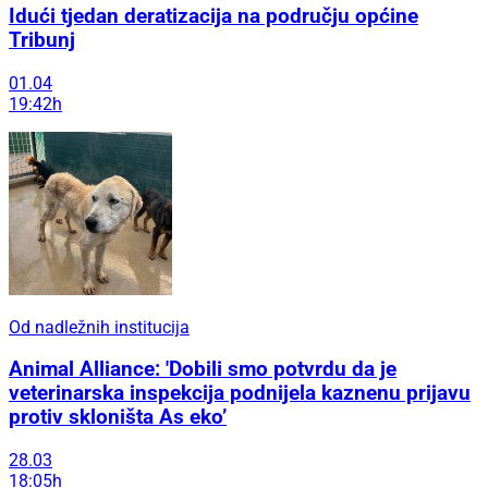
Idući tjedan deratizacija na području općine
Tribunj
01.04
19:42h
Od nadležnih institucija
Animal Alliance: 'Dobili smo potvrdu da je
veterinarska inspekcija podnijela kaznenu prijavu
protiv skloništa As eko’
28.03
18:05h