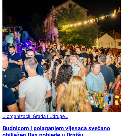
U organizaciji Grada i Udruge...
Budnicom i polaganjem vijenaca svečano
obilježen Dan pobjede u Drnišu