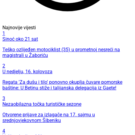
Najnovije vijesti
1
Sinoć oko 21 sat
Teško ozlijeđen motociklist (35) u prometnoj nesreći na
magistrali u Žaboriću
2
U nedjelju, 16. kolovoza
Regata 'Za dušu i tilo' ponovno okuplja čuvare pomorske
baštine: U Betinu stiže i talijanska delegacija iz Gaete!
3
Nezaobilazna točka turističke sezone
Otvorene prijave za izlagače na 17. sajmu u
srednjovjekovnom Šibeniku
4