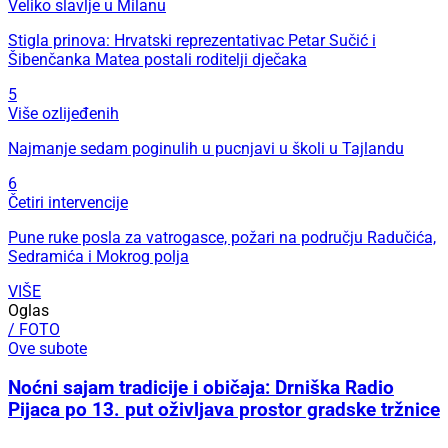
Veliko slavlje u Milanu
Stigla prinova: Hrvatski reprezentativac Petar Sučić i
Šibenčanka Matea postali roditelji dječaka
5
Više ozlijeđenih
Najmanje sedam poginulih u pucnjavi u školi u Tajlandu
6
Četiri intervencije
Pune ruke posla za vatrogasce, požari na području Radučića,
Sedramića i Mokrog polja
VIŠE
Oglas
/ FOTO
Ove subote
Noćni sajam tradicije i običaja: Drniška Radio
Pijaca po 13. put oživljava prostor gradske tržnice