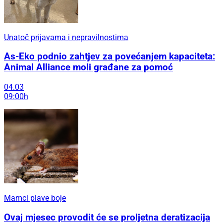
Unatoč prijavama i nepravilnostima
As-Eko podnio zahtjev za povećanjem kapaciteta:
Animal Alliance moli građane za pomoć
04.03
09:00h
Mamci plave boje
Ovaj mjesec provodit će se proljetna deratizacija