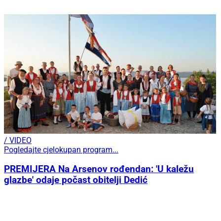
/ VIDEO
Pogledajte cjelokupan program...
PREMIJERA Na Arsenov rođendan: 'U kaležu
glazbe' odaje počast obitelji Dedić