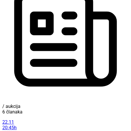
/ aukcija
6 članaka
22.11
20:45h