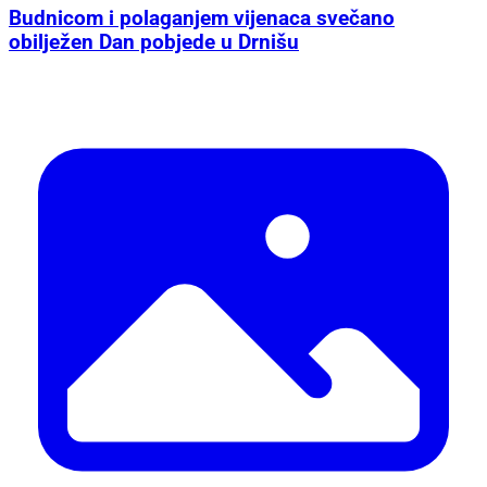
Budnicom i polaganjem vijenaca svečano
obilježen Dan pobjede u Drnišu