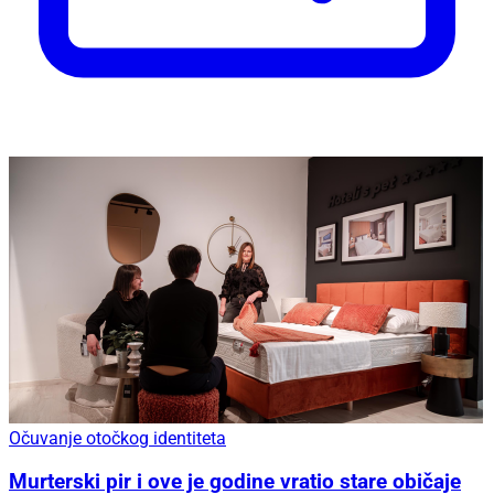
Očuvanje otočkog identiteta
Murterski pir i ove je godine vratio stare običaje