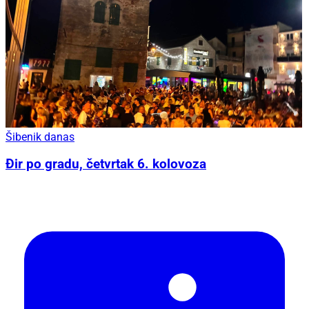
Šibenik danas
Đir po gradu, četvrtak 6. kolovoza