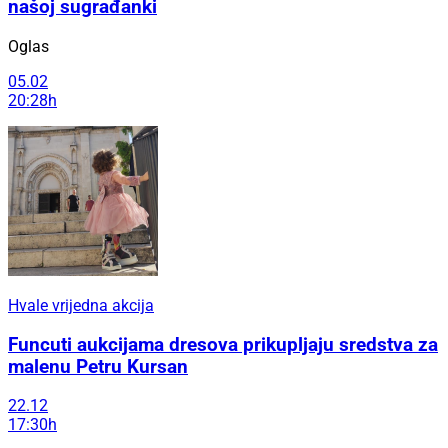
našoj sugrađanki
Oglas
05.02
20:28h
Hvale vrijedna akcija
Funcuti aukcijama dresova prikupljaju sredstva za
malenu Petru Kursan
22.12
17:30h