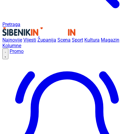
Pretraga
Najnovije
Vijesti
Županija
Scena
Sport
Kultura
Magazin
Kolumne
Promo