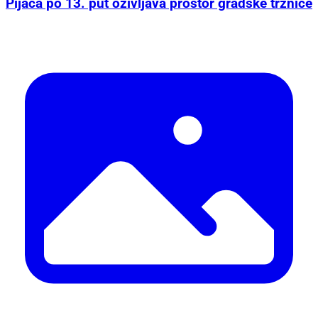
Pijaca po 13. put oživljava prostor gradske tržnice