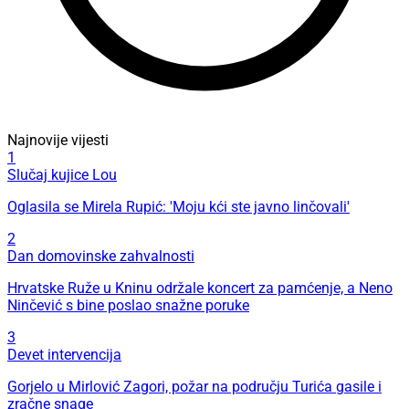
Najnovije vijesti
1
Slučaj kujice Lou
Oglasila se Mirela Rupić: 'Moju kći ste javno linčovali'
2
Dan domovinske zahvalnosti
Hrvatske Ruže u Kninu održale koncert za pamćenje, a Neno
Ninčević s bine poslao snažne poruke
3
Devet intervencija
Gorjelo u Mirlović Zagori, požar na području Turića gasile i
zračne snage