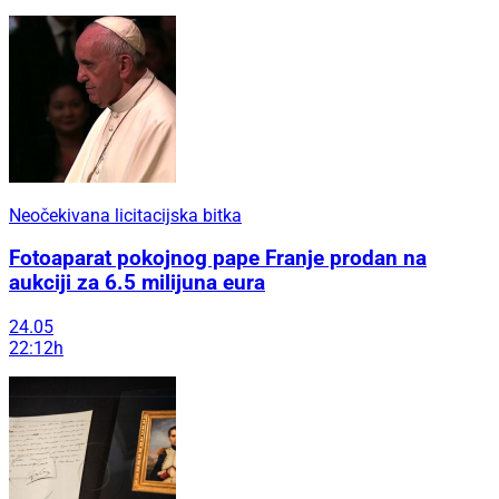
Neočekivana licitacijska bitka
Fotoaparat pokojnog pape Franje prodan na
aukciji za 6.5 milijuna eura
24.05
22:12h