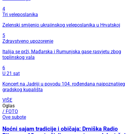
4
Tri veleposlanika
Zelenski smijenio ukrajinskog veleposlanika u Hrvatskoj
5
Zdravstveno upozorenje
Italija se prži, Mađarska i Rumunjska gase rasvjetu zbog
toplinskog vala
6
U 21 sat
Koncert na Jadriji u povodu 104. rođendana najpoznatijeg
gradskog kupališta
VIŠE
Oglas
/ FOTO
Ove subote
Noćni sajam tradicije i običaja: Drniška Radio