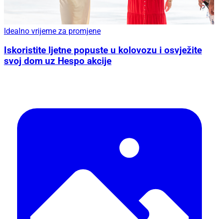
Idealno vrijeme za promjene
Iskoristite ljetne popuste u kolovozu i osvježite
svoj dom uz Hespo akcije