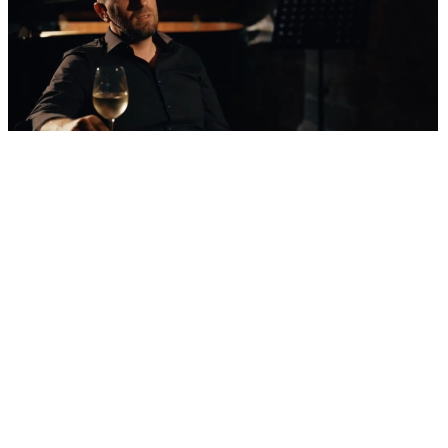
'Nestvarni' kadrovi iz zraka
Ovako izgleda najljepša morska razglednica
Šibenika: Veličanstveni jedrenjak u zagrljaju
tvrđave sv. Nikole