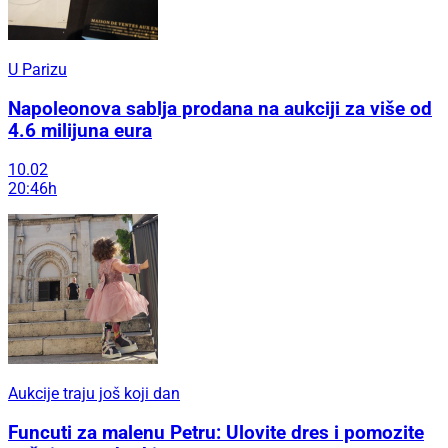
U Parizu
Napoleonova sablja prodana na aukciji za više od
4.6 milijuna eura
10.02
20:46h
Aukcije traju još koji dan
Funcuti za malenu Petru: Ulovite dres i pomozite