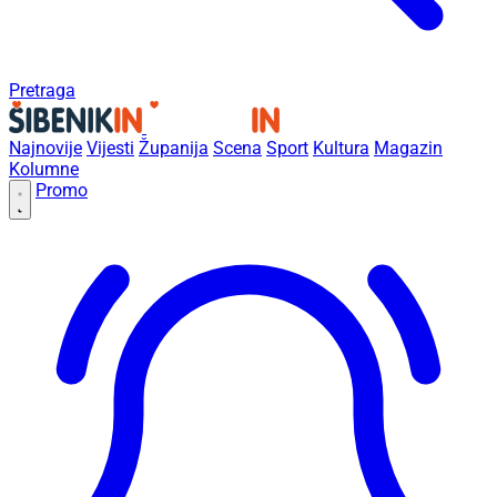
Pretraga
Najnovije
Vijesti
Županija
Scena
Sport
Kultura
Magazin
Kolumne
Promo