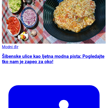
Modni đir
Šibenske ulice kao ljetna modna pista: Pogledajte
tko nam je zapeo za oko!