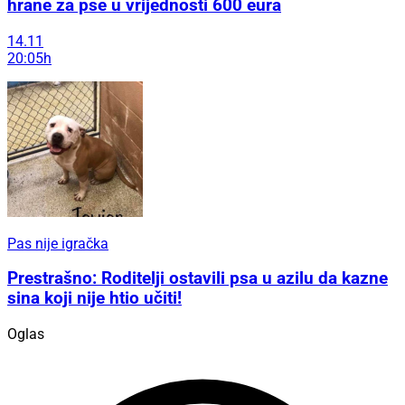
hrane za pse u vrijednosti 600 eura
14.11
20:05h
Pas nije igračka
Prestrašno: Roditelji ostavili psa u azilu da kazne
sina koji nije htio učiti!
Oglas