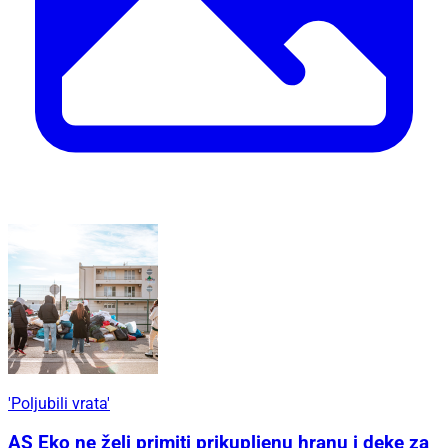
'Poljubili vrata'
AS Eko ne želi primiti prikupljenu hranu i deke za