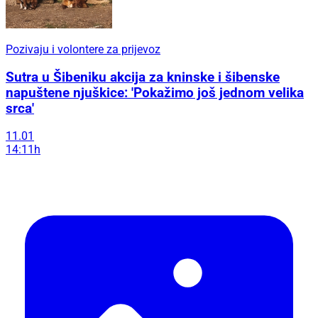
Pozivaju i volontere za prijevoz
Sutra u Šibeniku akcija za kninske i šibenske
napuštene njuškice: 'Pokažimo još jednom velika
srca'
11.01
14:11h