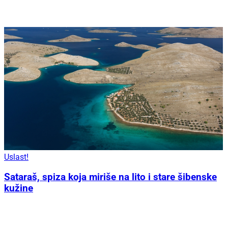
Uslast!
Sataraš, spiza koja miriše na lito i stare šibenske
kužine