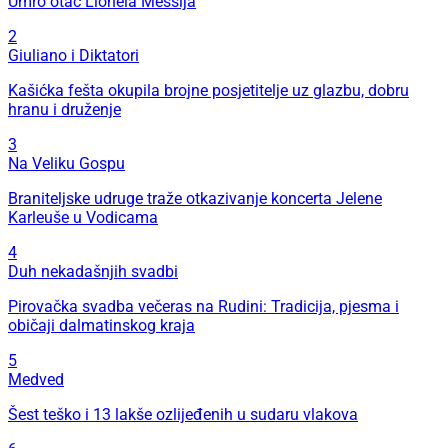
Umro otac Lionela Messija
2
Giuliano i Diktatori
Kašićka fešta okupila brojne posjetitelje uz glazbu, dobru
hranu i druženje
3
Na Veliku Gospu
Braniteljske udruge traže otkazivanje koncerta Jelene
Karleuše u Vodicama
4
Duh nekadašnjih svadbi
Pirovačka svadba večeras na Rudini: Tradicija, pjesma i
običaji dalmatinskog kraja
5
Medved
Šest teško i 13 lakše ozlijeđenih u sudaru vlakova