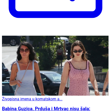
Živopisna imena u kornatskom a...
Babina Guzica, Prduša i Mrtvac nisu šala: