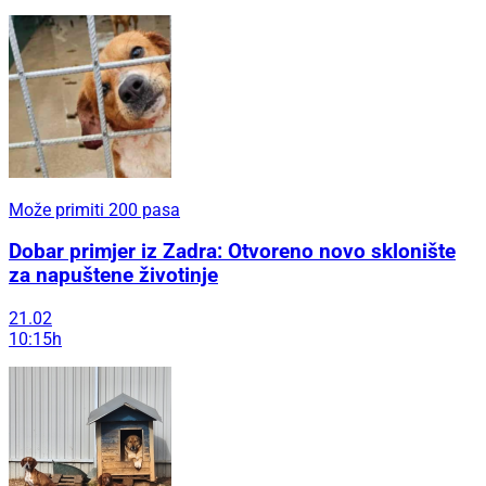
Može primiti 200 pasa
Dobar primjer iz Zadra: Otvoreno novo sklonište
za napuštene životinje
21.02
10:15h