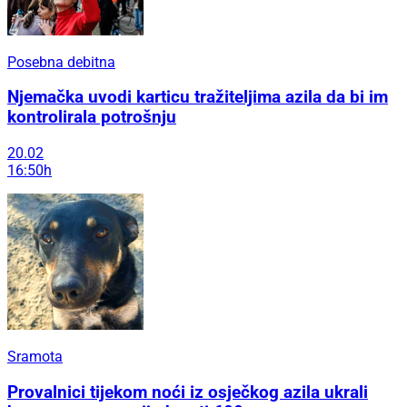
Posebna debitna
Njemačka uvodi karticu tražiteljima azila da bi im
kontrolirala potrošnju
20.02
16:50h
Sramota
Provalnici tijekom noći iz osječkog azila ukrali