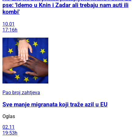
pse: 'Idemo u Knin i Zadar ali trebaju nam auti ili
kombi'
10.01
17:16h
Pao broj zahtjeva
Sve manje migranata koji traže azil u EU
Oglas
02.11
19:53h