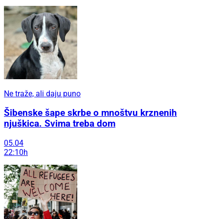
Ne traže, ali daju puno
Šibenske šape skrbe o mnoštvu krznenih
njuškica. Svima treba dom
05.04
22:10h