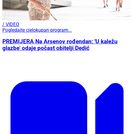
/ VIDEO
Pogledajte cjelokupan program...
PREMIJERA Na Arsenov rođendan: 'U kaležu
glazbe' odaje počast obitelji Dedić