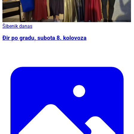
Šibenik danas
Đir po gradu, subota 8. kolovoza