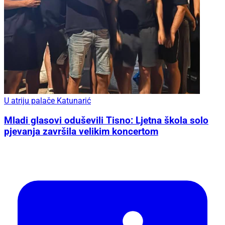
U atriju palače Katunarić
Mladi glasovi oduševili Tisno: Ljetna škola solo
pjevanja završila velikim koncertom